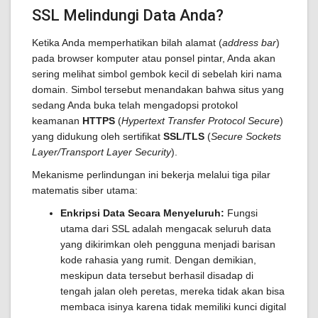
SSL Melindungi Data Anda?
Ketika Anda memperhatikan bilah alamat (
address bar
)
pada browser komputer atau ponsel pintar, Anda akan
sering melihat simbol gembok kecil di sebelah kiri nama
domain. Simbol tersebut menandakan bahwa situs yang
sedang Anda buka telah mengadopsi protokol
keamanan
HTTPS
(
Hypertext Transfer Protocol Secure
)
yang didukung oleh sertifikat
SSL/TLS
(
Secure Sockets
Layer/Transport Layer Security
).
Mekanisme perlindungan ini bekerja melalui tiga pilar
matematis siber utama:
Enkripsi Data Secara Menyeluruh:
Fungsi
utama dari SSL adalah mengacak seluruh data
yang dikirimkan oleh pengguna menjadi barisan
kode rahasia yang rumit. Dengan demikian,
meskipun data tersebut berhasil disadap di
tengah jalan oleh peretas, mereka tidak akan bisa
membaca isinya karena tidak memiliki kunci digital