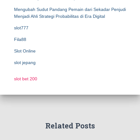
Mengubah Sudut Pandang Pemain dari Sekadar Penjudi
Menjadi Ahli Strategi Probabilitas di Era Digital
slot777
Fila88
Slot Online
slot jepang
slot bet 200
Related Posts