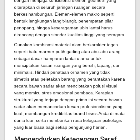
dengan menjaga konsistensi elemen geometri yang
diterapkan di seluruh jaringan ruangan secara
berkesinambungan. Elemen-elemen makro seperti
bentuk lengkungan langit-langit, penempatan pilar
penopang, hingga keseragaman ubin lantai harus
dirancang dengan standar kualitas tinggi yang seragam.
Gunakan kombinasi material alam berkarakter tegas
seperti batu marmer putih gading atau abu-abu arang
sebagai dasar hamparan lantai utama untuk
menciptakan kesan ruangan yang bersih, lapang, dan
minimalis. Hindari penataan ornamen yang tidak
simetris atau peletakan barang yang berantakan karena
secara bawah sadar akan menciptakan polusi visual
yang memicu stres emosional pembaca. Kerapian
struktural yang terjaga dengan prima ini secara bawah
sadar akan memancarkan kesan profesionalisme yang
kuat, membangun kredibilitas brand bisnis Anda di mata
dunia luar, serta memberikan rasa kelegaan psikologis
yang luar biasa bagi setiap pengunjung harian.
Mengendurkan Ketegangan Saraf