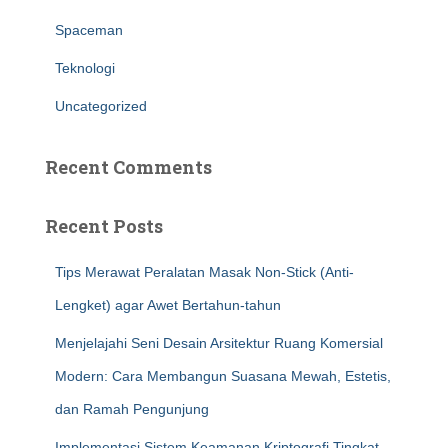
Spaceman
Teknologi
Uncategorized
Recent Comments
Recent Posts
Tips Merawat Peralatan Masak Non-Stick (Anti-
Lengket) agar Awet Bertahun-tahun
Menjelajahi Seni Desain Arsitektur Ruang Komersial
Modern: Cara Membangun Suasana Mewah, Estetis,
dan Ramah Pengunjung
Implementasi Sistem Keamanan Kriptografi Tingkat