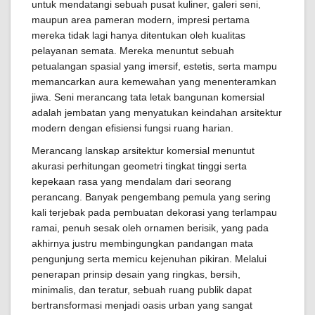
untuk mendatangi sebuah pusat kuliner, galeri seni,
maupun area pameran modern, impresi pertama
mereka tidak lagi hanya ditentukan oleh kualitas
pelayanan semata. Mereka menuntut sebuah
petualangan spasial yang imersif, estetis, serta mampu
memancarkan aura kemewahan yang menenteramkan
jiwa. Seni merancang tata letak bangunan komersial
adalah jembatan yang menyatukan keindahan arsitektur
modern dengan efisiensi fungsi ruang harian.
Merancang lanskap arsitektur komersial menuntut
akurasi perhitungan geometri tingkat tinggi serta
kepekaan rasa yang mendalam dari seorang
perancang. Banyak pengembang pemula yang sering
kali terjebak pada pembuatan dekorasi yang terlampau
ramai, penuh sesak oleh ornamen berisik, yang pada
akhirnya justru membingungkan pandangan mata
pengunjung serta memicu kejenuhan pikiran. Melalui
penerapan prinsip desain yang ringkas, bersih,
minimalis, dan teratur, sebuah ruang publik dapat
bertransformasi menjadi oasis urban yang sangat