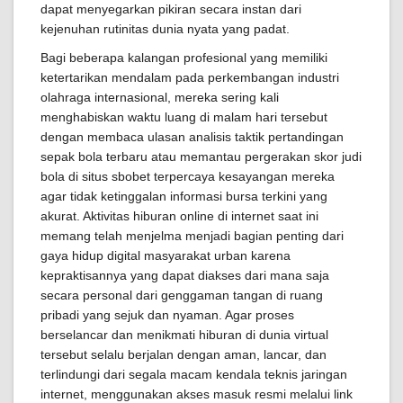
dapat menyegarkan pikiran secara instan dari
kejenuhan rutinitas dunia nyata yang padat.
Bagi beberapa kalangan profesional yang memiliki
ketertarikan mendalam pada perkembangan industri
olahraga internasional, mereka sering kali
menghabiskan waktu luang di malam hari tersebut
dengan membaca ulasan analisis taktik pertandingan
sepak bola terbaru atau memantau pergerakan skor judi
bola di situs sbobet terpercaya kesayangan mereka
agar tidak ketinggalan informasi bursa terkini yang
akurat. Aktivitas hiburan online di internet saat ini
memang telah menjelma menjadi bagian penting dari
gaya hidup digital masyarakat urban karena
kepraktisannya yang dapat diakses dari mana saja
secara personal dari genggaman tangan di ruang
pribadi yang sejuk dan nyaman. Agar proses
berselancar dan menikmati hiburan di dunia virtual
tersebut selalu berjalan dengan aman, lancar, dan
terlindungi dari segala macam kendala teknis jaringan
internet, menggunakan akses masuk resmi melalui link