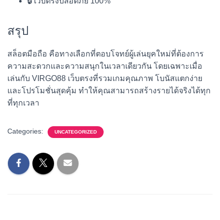
🔒 เว็บตรงปลอดภัย 100%
สรุป
สล็อตมือถือ คือทางเลือกที่ตอบโจทย์ผู้เล่นยุคใหม่ที่ต้องการ
ความสะดวกและความสนุกในเวลาเดียวกัน โดยเฉพาะเมื่อ
เล่นกับ VIRGO88 เว็บตรงที่รวมเกมคุณภาพ โบนัสแตกง่าย
และโปรโมชั่นสุดคุ้ม ทำให้คุณสามารถสร้างรายได้จริงได้ทุก
ที่ทุกเวลา
Categories:
UNCATEGORIZED