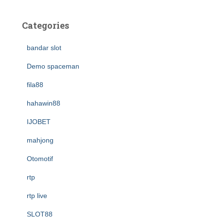
Categories
bandar slot
Demo spaceman
fila88
hahawin88
IJOBET
mahjong
Otomotif
rtp
rtp live
SLOT88