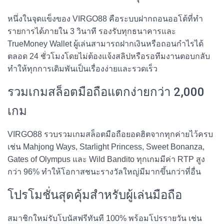
หนึ่งในจุดแข็งของ VIRGO88 คือระบบฝากถอนออโต้ที่ทำ
รายการได้ภายใน 3 วินาที รองรับทุกธนาคารและ
TrueMoney Wallet ผู้เล่นสามารถฝากเงินหรือถอนกำไรได้
ตลอด 24 ชั่วโมงโดยไม่ต้องแจ้งสลิปหรือรอทีมงานตอบกลับ
ทำให้ทุกการเดิมพันเป็นเรื่องง่ายและรวดเร็ว
รวมเกมสล็อตมือถือแตกง่ายกว่า 2,000
เกม
VIRGO88 รวบรวมเกมสล็อตมือถือยอดฮิตจากทุกค่ายไว้ครบ
เช่น Mahjong Ways, Starlight Princess, Sweet Bonanza,
Gates of Olympus และ Wild Bandito ทุกเกมมีค่า RTP สูง
กว่า 96% ทำให้โอกาสชนะรางวัลใหญ่มีมากขึ้นกว่าที่อื่น
โปรโมชั่นสุดคุ้มสำหรับผู้เล่นมือถือ
สมาชิกใหม่รับโบนัสฟรีทันที 100% พร้อมโปรรายวัน เช่น