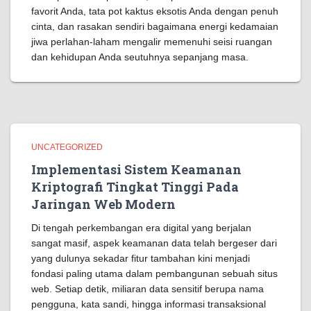
favorit Anda, tata pot kaktus eksotis Anda dengan penuh
cinta, dan rasakan sendiri bagaimana energi kedamaian
jiwa perlahan-laham mengalir memenuhi seisi ruangan
dan kehidupan Anda seutuhnya sepanjang masa.
UNCATEGORIZED
Implementasi Sistem Keamanan
Kriptografi Tingkat Tinggi Pada
Jaringan Web Modern
Di tengah perkembangan era digital yang berjalan
sangat masif, aspek keamanan data telah bergeser dari
yang dulunya sekadar fitur tambahan kini menjadi
fondasi paling utama dalam pembangunan sebuah situs
web. Setiap detik, miliaran data sensitif berupa nama
pengguna, kata sandi, hingga informasi transaksional