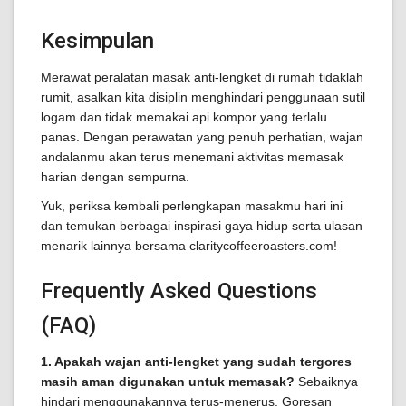
Kesimpulan
Merawat peralatan masak anti-lengket di rumah tidaklah
rumit, asalkan kita disiplin menghindari penggunaan sutil
logam dan tidak memakai api kompor yang terlalu
panas. Dengan perawatan yang penuh perhatian, wajan
andalanmu akan terus menemani aktivitas memasak
harian dengan sempurna.
Yuk, periksa kembali perlengkapan masakmu hari ini
dan temukan berbagai inspirasi gaya hidup serta ulasan
menarik lainnya bersama claritycoffeeroasters.com!
Frequently Asked Questions
(FAQ)
1. Apakah wajan anti-lengket yang sudah tergores
masih aman digunakan untuk memasak?
Sebaiknya
hindari menggunakannya terus-menerus. Goresan