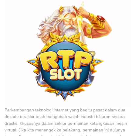
Perkembangan teknologi internet yang begitu pesat dalam dua
dekade terakhir telah mengubah wajah industri hiburan secara
drastis, khususnya dalam sektor permainan ketangkasan mesin
virtual. Jika kita menengok ke belakang, permainan ini dulunya