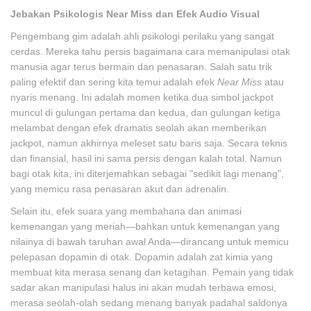
Jebakan Psikologis Near Miss dan Efek Audio Visual
Pengembang gim adalah ahli psikologi perilaku yang sangat
cerdas. Mereka tahu persis bagaimana cara memanipulasi otak
manusia agar terus bermain dan penasaran. Salah satu trik
paling efektif dan sering kita temui adalah efek
Near Miss
atau
nyaris menang. Ini adalah momen ketika dua simbol jackpot
muncul di gulungan pertama dan kedua, dan gulungan ketiga
melambat dengan efek dramatis seolah akan memberikan
jackpot, namun akhirnya meleset satu baris saja. Secara teknis
dan finansial, hasil ini sama persis dengan kalah total. Namun
bagi otak kita, ini diterjemahkan sebagai "sedikit lagi menang",
yang memicu rasa penasaran akut dan adrenalin.
Selain itu, efek suara yang membahana dan animasi
kemenangan yang meriah—bahkan untuk kemenangan yang
nilainya di bawah taruhan awal Anda—dirancang untuk memicu
pelepasan dopamin di otak. Dopamin adalah zat kimia yang
membuat kita merasa senang dan ketagihan. Pemain yang tidak
sadar akan manipulasi halus ini akan mudah terbawa emosi,
merasa seolah-olah sedang menang banyak padahal saldonya