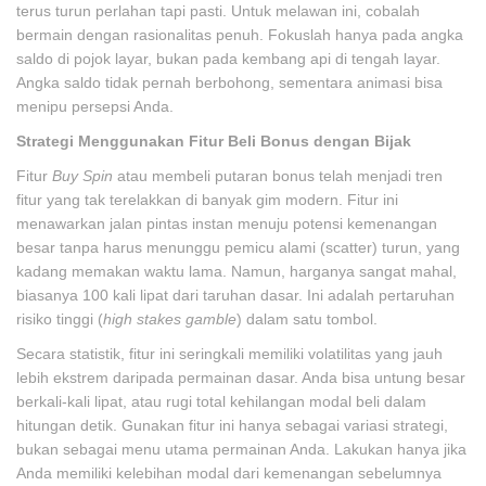
terus turun perlahan tapi pasti. Untuk melawan ini, cobalah
bermain dengan rasionalitas penuh. Fokuslah hanya pada angka
saldo di pojok layar, bukan pada kembang api di tengah layar.
Angka saldo tidak pernah berbohong, sementara animasi bisa
menipu persepsi Anda.
Strategi Menggunakan Fitur Beli Bonus dengan Bijak
Fitur
Buy Spin
atau membeli putaran bonus telah menjadi tren
fitur yang tak terelakkan di banyak gim modern. Fitur ini
menawarkan jalan pintas instan menuju potensi kemenangan
besar tanpa harus menunggu pemicu alami (scatter) turun, yang
kadang memakan waktu lama. Namun, harganya sangat mahal,
biasanya 100 kali lipat dari taruhan dasar. Ini adalah pertaruhan
risiko tinggi (
high stakes gamble
) dalam satu tombol.
Secara statistik, fitur ini seringkali memiliki volatilitas yang jauh
lebih ekstrem daripada permainan dasar. Anda bisa untung besar
berkali-kali lipat, atau rugi total kehilangan modal beli dalam
hitungan detik. Gunakan fitur ini hanya sebagai variasi strategi,
bukan sebagai menu utama permainan Anda. Lakukan hanya jika
Anda memiliki kelebihan modal dari kemenangan sebelumnya