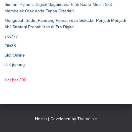
Simfoni Hipnotis Digital Bagaimana Efek Suara Mesin Slot
Membajak Otak Anda Tanpa Disadari
Mengubah Sudut Pandang Pemain dari Sekadar Penjudi Menjadi
Ahli Strategi Probabilitas di Era Digital
slot777
Fila88
Slot Online
slot jepang
slot bet 200
Hestia | Developed by
ThemeIsle