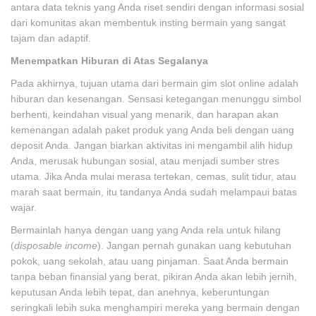
antara data teknis yang Anda riset sendiri dengan informasi sosial
dari komunitas akan membentuk insting bermain yang sangat
tajam dan adaptif.
Menempatkan Hiburan di Atas Segalanya
Pada akhirnya, tujuan utama dari bermain gim slot online adalah
hiburan dan kesenangan. Sensasi ketegangan menunggu simbol
berhenti, keindahan visual yang menarik, dan harapan akan
kemenangan adalah paket produk yang Anda beli dengan uang
deposit Anda. Jangan biarkan aktivitas ini mengambil alih hidup
Anda, merusak hubungan sosial, atau menjadi sumber stres
utama. Jika Anda mulai merasa tertekan, cemas, sulit tidur, atau
marah saat bermain, itu tandanya Anda sudah melampaui batas
wajar.
Bermainlah hanya dengan uang yang Anda rela untuk hilang
(
disposable income
). Jangan pernah gunakan uang kebutuhan
pokok, uang sekolah, atau uang pinjaman. Saat Anda bermain
tanpa beban finansial yang berat, pikiran Anda akan lebih jernih,
keputusan Anda lebih tepat, dan anehnya, keberuntungan
seringkali lebih suka menghampiri mereka yang bermain dengan