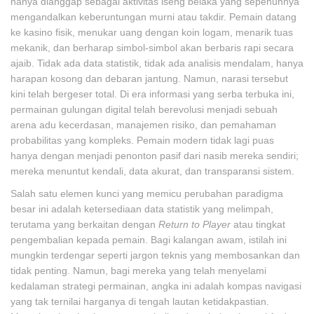
hanya dianggap sebagai aktivitas iseng belaka yang sepenuhnya
mengandalkan keberuntungan murni atau takdir. Pemain datang
ke kasino fisik, menukar uang dengan koin logam, menarik tuas
mekanik, dan berharap simbol-simbol akan berbaris rapi secara
ajaib. Tidak ada data statistik, tidak ada analisis mendalam, hanya
harapan kosong dan debaran jantung. Namun, narasi tersebut
kini telah bergeser total. Di era informasi yang serba terbuka ini,
permainan gulungan digital telah berevolusi menjadi sebuah
arena adu kecerdasan, manajemen risiko, dan pemahaman
probabilitas yang kompleks. Pemain modern tidak lagi puas
hanya dengan menjadi penonton pasif dari nasib mereka sendiri;
mereka menuntut kendali, data akurat, dan transparansi sistem.
Salah satu elemen kunci yang memicu perubahan paradigma
besar ini adalah ketersediaan data statistik yang melimpah,
terutama yang berkaitan dengan
Return to Player
atau tingkat
pengembalian kepada pemain. Bagi kalangan awam, istilah ini
mungkin terdengar seperti jargon teknis yang membosankan dan
tidak penting. Namun, bagi mereka yang telah menyelami
kedalaman strategi permainan, angka ini adalah kompas navigasi
yang tak ternilai harganya di tengah lautan ketidakpastian.