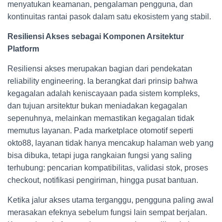
menyatukan keamanan, pengalaman pengguna, dan
kontinuitas rantai pasok dalam satu ekosistem yang stabil.
Resiliensi Akses sebagai Komponen Arsitektur
Platform
Resiliensi akses merupakan bagian dari pendekatan
reliability engineering. Ia berangkat dari prinsip bahwa
kegagalan adalah keniscayaan pada sistem kompleks,
dan tujuan arsitektur bukan meniadakan kegagalan
sepenuhnya, melainkan memastikan kegagalan tidak
memutus layanan. Pada marketplace otomotif seperti
okto88, layanan tidak hanya mencakup halaman web yang
bisa dibuka, tetapi juga rangkaian fungsi yang saling
terhubung: pencarian kompatibilitas, validasi stok, proses
checkout, notifikasi pengiriman, hingga pusat bantuan.
Ketika jalur akses utama terganggu, pengguna paling awal
merasakan efeknya sebelum fungsi lain sempat berjalan.