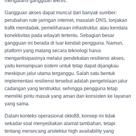
mengalami gangguan teknis.
Gangguan akses dapat muncul dari banyak sumber:
perubahan rute jaringan internet, masalah DNS, lonjakan
trafik mendadak, pemeliharaan infrastruktur, atau kendala
konektivitas pada wilayah tertentu. Sebagian besar
gangguan ini berada di luar kendali pengguna. Namun,
platform yang matang secara teknologi harus
mengantisipasinya melalui pendekatan resiliensi akses,
yaitu kemampuan sistem untuk tetap dapat dijangkau
meskipun jalur utama terganggu. Salah satu bentuk
implementasi resiliensi tersebut adalah pengelolaan jalur
cadangan yang terstruktur, sehingga pengguna tetap
memiliki pintu masuk yang aman dan konsisten ke layanan
yang sama.
Dalam konteks operasional okto88, konsep ini tidak
sekadar soal menyediakan alamat tambahan, tetapi
tentang merancang arsitektur high availability yang