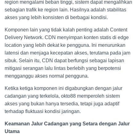
region mengalami beban tinggi, sistem dapat mengalihkan
sebagian trafik ke region lain. Hasilnya adalah stabilitas
akses yang lebih konsisten di berbagai kondisi.
Komponen lain yang tidak kalah penting adalah Content
Delivery Network. CDN menyimpan konten statis di edge
location yang lebih dekat ke pengguna. Ini menurunkan
latensi dan menjaga kecepatan akses, terutama pada jam
sibuk. Selain itu, CDN dapat berfungsi sebagai lapisan
mitigasi serangan lalu lintas berlebih yang berpotensi
mengganggu akses normal pengguna.
Ketika ketiga komponen ini digabungkan dengan jalur
cadangan yang terkelola, okto88 memperoleh sistem
akses yang bukan hanya tersedia, tetapi juga adaptif
terhadap fluktuasi kondisi jaringan.
Keamanan Jalur Cadangan yang Setara dengan Jalur
Utama