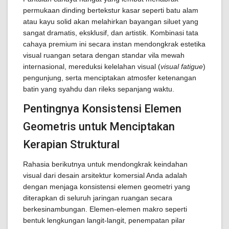
permukaan dinding bertekstur kasar seperti batu alam
atau kayu solid akan melahirkan bayangan siluet yang
sangat dramatis, eksklusif, dan artistik. Kombinasi tata
cahaya premium ini secara instan mendongkrak estetika
visual ruangan setara dengan standar vila mewah
internasional, mereduksi kelelahan visual (
visual fatigue
)
pengunjung, serta menciptakan atmosfer ketenangan
batin yang syahdu dan rileks sepanjang waktu.
Pentingnya Konsistensi Elemen
Geometris untuk Menciptakan
Kerapian Struktural
Rahasia berikutnya untuk mendongkrak keindahan
visual dari desain arsitektur komersial Anda adalah
dengan menjaga konsistensi elemen geometri yang
diterapkan di seluruh jaringan ruangan secara
berkesinambungan. Elemen-elemen makro seperti
bentuk lengkungan langit-langit, penempatan pilar