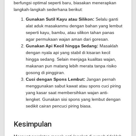
berfungsi optimal seperti baru, biasakan menerapkan
langkah-langkah sederhana berikut:
Gunakan Sutil Kayu atau Silikon:
Selalu ganti
alat aduk masakanmu dengan bahan yang lembut
seperti kayu, bambu, atau silikon tahan panas
agar permukaan wajan aman dari goresan.
Gunakan Api Kecil hingga Sedang:
Masaklah
dengan nyala api yang stabil di kisaran kecil
hingga sedang. Selain menjaga kualitas wajan,
makanan pun matang lebih merata tanpa risiko
gosong di pinggiran.
Cuci dengan Spons Lembut:
Jangan pernah
menggunakan sabut kawat atau spons cuci piring
yang kasar saat membersihkan wajan anti-
lengket. Gunakan sisi spons yang lembut dengan
sedikit cairan pencuci piring biasa.
Kesimpulan