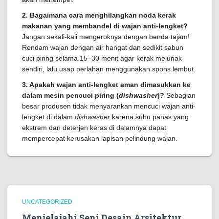
2. Bagaimana cara menghilangkan noda kerak
makanan yang membandel di wajan anti-lengket?
Jangan sekali-kali mengeroknya dengan benda tajam!
Rendam wajan dengan air hangat dan sedikit sabun
cuci piring selama 15–30 menit agar kerak melunak
sendiri, lalu usap perlahan menggunakan spons lembut.
3. Apakah wajan anti-lengket aman dimasukkan ke
dalam mesin pencuci piring (
dishwasher
)?
Sebagian
besar produsen tidak menyarankan mencuci wajan anti-
lengket di dalam
dishwasher
karena suhu panas yang
ekstrem dan deterjen keras di dalamnya dapat
mempercepat kerusakan lapisan pelindung wajan.
UNCATEGORIZED
Menjelajahi Seni Desain Arsitektur