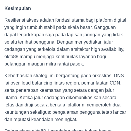
Kesimpulan
Resiliensi akses adalah fondasi utama bagi platform digital
yang ingin tumbuh stabil pada skala besar. Gangguan
dapat terjadi kapan saja pada lapisan jaringan yang tidak
selalu terlihat pengguna. Dengan menyediakan jalur
cadangan yang terkelola dalam arsitektur high availability,
okto88 mampu menjaga kontinuitas layanan bagi
pelanggan maupun mitra rantai pasok.
Keberhasilan strategi ini bergantung pada orkestrasi DNS
failover, load balancing lintas region, pemanfaatan CDN,
serta penerapan keamanan yang setara dengan jalur
utama. Ketika jalur cadangan dikomunikasikan secara
jelas dan diuji secara berkala, platform memperoleh dua
keuntungan sekaligus: pengalaman pengguna tetap lancar
dan reputasi keandalan meningkat.