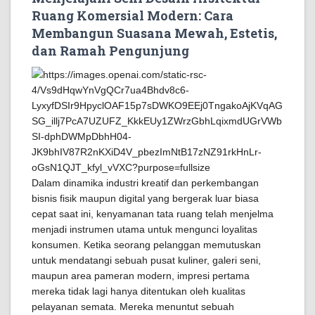
Ruang Komersial Modern: Cara
Membangun Suasana Mewah, Estetis,
dan Ramah Pengunjung
Dalam dinamika industri kreatif dan perkembangan
bisnis fisik maupun digital yang bergerak luar biasa
cepat saat ini, kenyamanan tata ruang telah menjelma
menjadi instrumen utama untuk mengunci loyalitas
konsumen. Ketika seorang pelanggan memutuskan
untuk mendatangi sebuah pusat kuliner, galeri seni,
maupun area pameran modern, impresi pertama
mereka tidak lagi hanya ditentukan oleh kualitas
pelayanan semata. Mereka menuntut sebuah