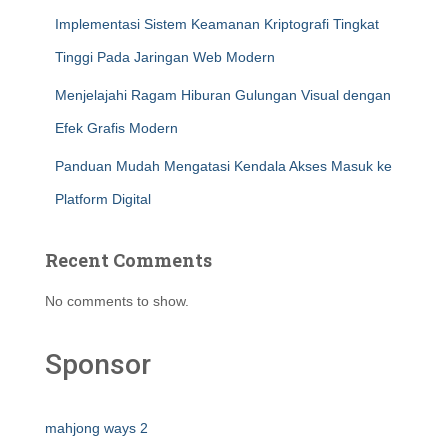
Implementasi Sistem Keamanan Kriptografi Tingkat
Tinggi Pada Jaringan Web Modern
Menjelajahi Ragam Hiburan Gulungan Visual dengan
Efek Grafis Modern
Panduan Mudah Mengatasi Kendala Akses Masuk ke
Platform Digital
Recent Comments
No comments to show.
Sponsor
mahjong ways 2