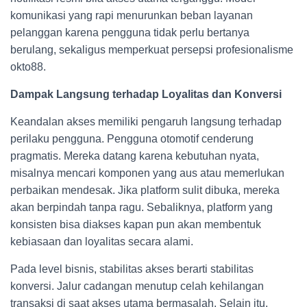
komunikasi yang rapi menurunkan beban layanan
pelanggan karena pengguna tidak perlu bertanya
berulang, sekaligus memperkuat persepsi profesionalisme
okto88.
Dampak Langsung terhadap Loyalitas dan Konversi
Keandalan akses memiliki pengaruh langsung terhadap
perilaku pengguna. Pengguna otomotif cenderung
pragmatis. Mereka datang karena kebutuhan nyata,
misalnya mencari komponen yang aus atau memerlukan
perbaikan mendesak. Jika platform sulit dibuka, mereka
akan berpindah tanpa ragu. Sebaliknya, platform yang
konsisten bisa diakses kapan pun akan membentuk
kebiasaan dan loyalitas secara alami.
Pada level bisnis, stabilitas akses berarti stabilitas
konversi. Jalur cadangan menutup celah kehilangan
transaksi di saat akses utama bermasalah. Selain itu,