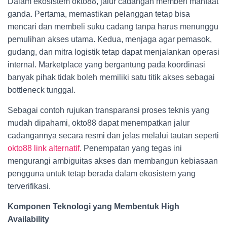
Dalam ekosistem okto88, jalur cadangan memberi manfaat
ganda. Pertama, memastikan pelanggan tetap bisa
mencari dan membeli suku cadang tanpa harus menunggu
pemulihan akses utama. Kedua, menjaga agar pemasok,
gudang, dan mitra logistik tetap dapat menjalankan operasi
internal. Marketplace yang bergantung pada koordinasi
banyak pihak tidak boleh memiliki satu titik akses sebagai
bottleneck tunggal.
Sebagai contoh rujukan transparansi proses teknis yang
mudah dipahami, okto88 dapat menempatkan jalur
cadangannya secara resmi dan jelas melalui tautan seperti
okto88 link alternatif
. Penempatan yang tegas ini
mengurangi ambiguitas akses dan membangun kebiasaan
pengguna untuk tetap berada dalam ekosistem yang
terverifikasi.
Komponen Teknologi yang Membentuk High
Availability