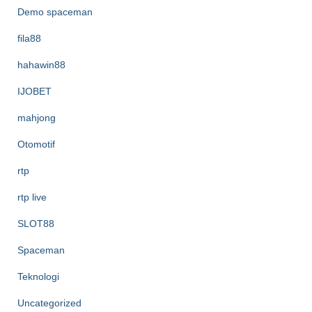
Demo spaceman
fila88
hahawin88
IJOBET
mahjong
Otomotif
rtp
rtp live
SLOT88
Spaceman
Teknologi
Uncategorized