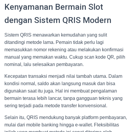
Kenyamanan Bermain Slot
dengan Sistem QRIS Modern
Sistem QRIS menawarkan kemudahan yang sulit
ditandingi metode lama. Pemain tidak perlu lagi
memasukkan nomor rekening atau melakukan konfirmasi
manual yang memakan waktu. Cukup scan kode QR, pilih
nominal, lalu selesaikan pembayaran.
Kecepatan transaksi menjadi nilai tambah utama. Dalam
kondisi normal, saldo akan langsung masuk dan bisa
digunakan saat itu juga. Hal ini membuat pengalaman
bermain terasa lebih lancar, tanpa gangguan teknis yang
sering terjadi pada metode transfer konvensional.
Selain itu, QRIS mendukung banyak platform pembayaran,
mulai dari mobile banking hingga e-wallet. Fleksibilitas