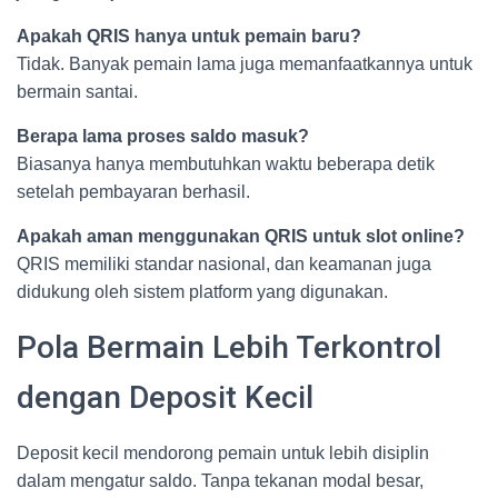
Apakah QRIS hanya untuk pemain baru?
Tidak. Banyak pemain lama juga memanfaatkannya untuk
bermain santai.
Berapa lama proses saldo masuk?
Biasanya hanya membutuhkan waktu beberapa detik
setelah pembayaran berhasil.
Apakah aman menggunakan QRIS untuk slot online?
QRIS memiliki standar nasional, dan keamanan juga
didukung oleh sistem platform yang digunakan.
Pola Bermain Lebih Terkontrol
dengan Deposit Kecil
Deposit kecil mendorong pemain untuk lebih disiplin
dalam mengatur saldo. Tanpa tekanan modal besar,