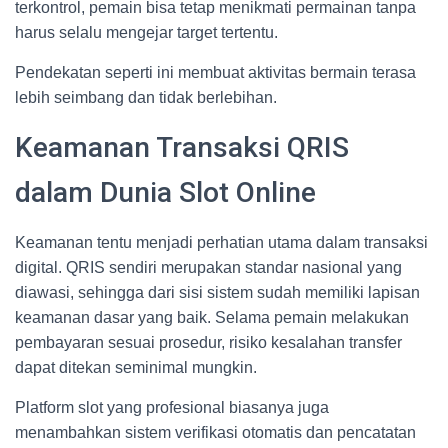
terkontrol, pemain bisa tetap menikmati permainan tanpa
harus selalu mengejar target tertentu.
Pendekatan seperti ini membuat aktivitas bermain terasa
lebih seimbang dan tidak berlebihan.
Keamanan Transaksi QRIS
dalam Dunia Slot Online
Keamanan tentu menjadi perhatian utama dalam transaksi
digital. QRIS sendiri merupakan standar nasional yang
diawasi, sehingga dari sisi sistem sudah memiliki lapisan
keamanan dasar yang baik. Selama pemain melakukan
pembayaran sesuai prosedur, risiko kesalahan transfer
dapat ditekan seminimal mungkin.
Platform slot yang profesional biasanya juga
menambahkan sistem verifikasi otomatis dan pencatatan