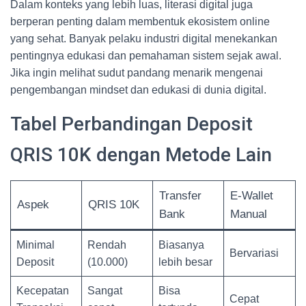
Dalam konteks yang lebih luas, literasi digital juga
berperan penting dalam membentuk ekosistem online
yang sehat. Banyak pelaku industri digital menekankan
pentingnya edukasi dan pemahaman sistem sejak awal.
Jika ingin melihat sudut pandang menarik mengenai
pengembangan mindset dan edukasi di dunia digital.
Tabel Perbandingan Deposit
QRIS 10K dengan Metode Lain
Transfer
E-Wallet
Aspek
QRIS 10K
Bank
Manual
Minimal
Rendah
Biasanya
Bervariasi
Deposit
(10.000)
lebih besar
Kecepatan
Sangat
Bisa
Cepat