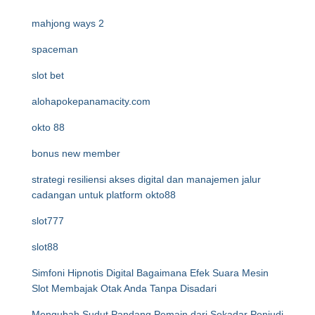
mahjong ways 2
spaceman
slot bet
alohapokepanamacity.com
okto 88
bonus new member
strategi resiliensi akses digital dan manajemen jalur
cadangan untuk platform okto88
slot777
slot88
Simfoni Hipnotis Digital Bagaimana Efek Suara Mesin
Slot Membajak Otak Anda Tanpa Disadari
Mengubah Sudut Pandang Pemain dari Sekadar Penjudi