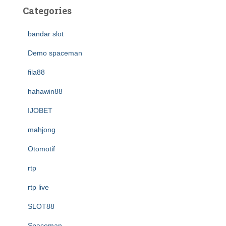
Categories
bandar slot
Demo spaceman
fila88
hahawin88
IJOBET
mahjong
Otomotif
rtp
rtp live
SLOT88
Spaceman