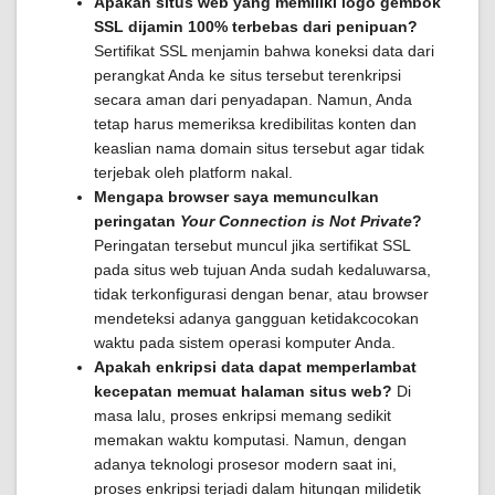
Apakah situs web yang memiliki logo gembok
SSL dijamin 100% terbebas dari penipuan?
Sertifikat SSL menjamin bahwa koneksi data dari
perangkat Anda ke situs tersebut terenkripsi
secara aman dari penyadapan. Namun, Anda
tetap harus memeriksa kredibilitas konten dan
keaslian nama domain situs tersebut agar tidak
terjebak oleh platform nakal.
Mengapa browser saya memunculkan
peringatan
Your Connection is Not Private
?
Peringatan tersebut muncul jika sertifikat SSL
pada situs web tujuan Anda sudah kedaluwarsa,
tidak terkonfigurasi dengan benar, atau browser
mendeteksi adanya gangguan ketidakcocokan
waktu pada sistem operasi komputer Anda.
Apakah enkripsi data dapat memperlambat
kecepatan memuat halaman situs web?
Di
masa lalu, proses enkripsi memang sedikit
memakan waktu komputasi. Namun, dengan
adanya teknologi prosesor modern saat ini,
proses enkripsi terjadi dalam hitungan milidetik