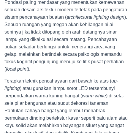
Pondasi paling mendasar yang menentukan kemewahan
sebuah desain arsitektur modern terletak pada pengaturan
sistem pencahayaan buatan (
architectural lighting design
).
Sebuah ruangan yang megah akan kehilangan nilai
seninya jika tidak ditopang oleh arah datangnya sinar
lampu yang dikalkulasi secara matang. Pencahayaan
bukan sekadar berfungsi untuk menerangi area yang
gelap, melainkan bertindak secara psikologis memandu
fokus kognitif pengunjung menuju ke titik pusat perhatian
(
focal point
).
Terapkan teknik pencahayaan dari bawah ke atas (
up-
lighting
) atau gunakan lampu sorot LED tersembunyi
berpendarkan warna kuning hangat (
warm white
) di sela-
sela pilar bangunan atau sudut dekorasi tanaman.
Pantulan cahaya hangat yang lembut menabrak
permukaan dinding bertekstur kasar seperti batu alam atau
kayu solid akan melahirkan bayangan siluet yang sangat
dramatis, eksklusif, dan artistik. Kombinasi tata cahaya