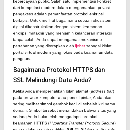
kepercayaan publik. Salah satu implementasi konkret
dari komputasi modern dalam mengamankan privasi
pengakses adalah pemanfaatan protokol enkripsi
berlapis. Untuk melihat bagaimana sebuah ekosistem
digital dikonstruksikan dengan sistem keamanan
enkripsi mutakhir yang menjamin kelancaran interaksi
tanpa celah, Anda dapat mengamati mekanisme
pertahanan yang diterapkan oleh
ijobet
sebagai kiblat
portal virtual modern yang fokus pada keamanan data
pengguna.
Bagaimana Protokol HTTPS dan
SSL Melindungi Data Anda?
Ketika Anda memperhatikan bilah alamat (
address bar
)
pada browser komputer atau ponsel pintar, Anda akan
sering melihat simbol gembok kecil di sebelah kiri nama
domain. Simbol tersebut menandakan bahwa situs yang
sedang Anda buka telah mengadopsi protokol
keamanan
HTTPS
(
Hypertext Transfer Protocol Secure
)
yang didukung oleh sertifikat
SSL/TLS
(
Secure Sockets