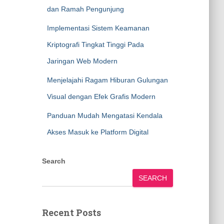
dan Ramah Pengunjung
Implementasi Sistem Keamanan
Kriptografi Tingkat Tinggi Pada
Jaringan Web Modern
Menjelajahi Ragam Hiburan Gulungan
Visual dengan Efek Grafis Modern
Panduan Mudah Mengatasi Kendala
Akses Masuk ke Platform Digital
Search
SEARCH
Recent Posts