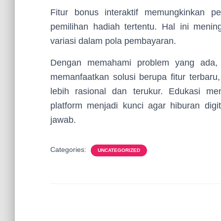
Fitur bonus interaktif memungkinkan p
pemilihan hadiah tertentu. Hal ini men
variasi dalam pola pembayaran.
Dengan memahami problem yang ada, m
memanfaatkan solusi berupa fitur terbaru
lebih rasional dan terukur. Edukasi m
platform menjadi kunci agar hiburan dig
jawab.
Categories:
UNCATEGORIZED