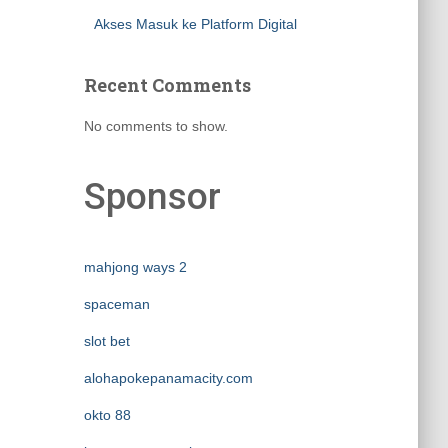
Akses Masuk ke Platform Digital
Recent Comments
No comments to show.
Sponsor
mahjong ways 2
spaceman
slot bet
alohapokepanamacity.com
okto 88