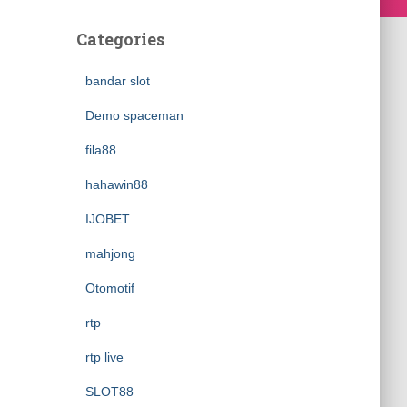
Categories
bandar slot
Demo spaceman
fila88
hahawin88
IJOBET
mahjong
Otomotif
rtp
rtp live
SLOT88