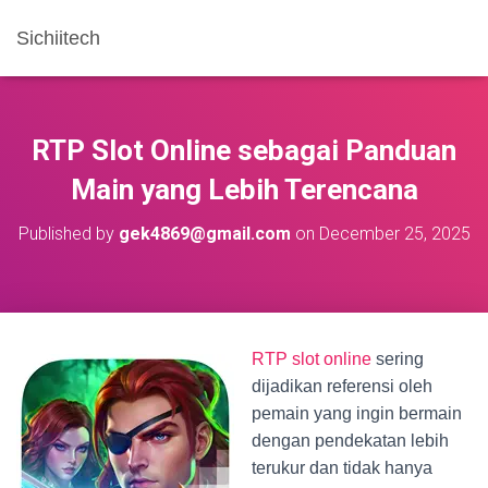
Sichiitech
RTP Slot Online sebagai Panduan
Main yang Lebih Terencana
Published by
gek4869@gmail.com
on
December 25, 2025
RTP slot online
sering
dijadikan referensi oleh
pemain yang ingin bermain
dengan pendekatan lebih
terukur dan tidak hanya