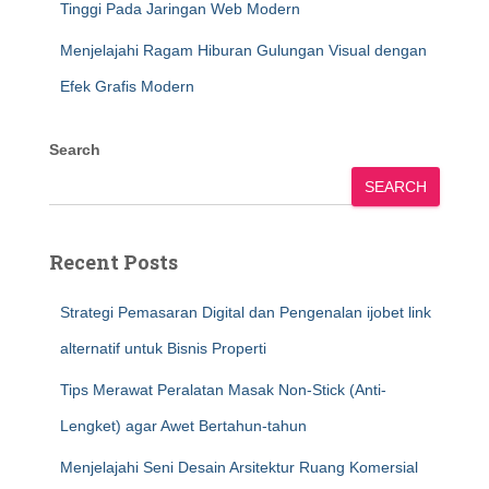
Tinggi Pada Jaringan Web Modern
Menjelajahi Ragam Hiburan Gulungan Visual dengan
Efek Grafis Modern
Search
SEARCH
Recent Posts
Strategi Pemasaran Digital dan Pengenalan ijobet link
alternatif untuk Bisnis Properti
Tips Merawat Peralatan Masak Non-Stick (Anti-
Lengket) agar Awet Bertahun-tahun
Menjelajahi Seni Desain Arsitektur Ruang Komersial