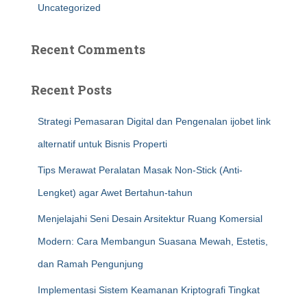
Uncategorized
Recent Comments
Recent Posts
Strategi Pemasaran Digital dan Pengenalan ijobet link
alternatif untuk Bisnis Properti
Tips Merawat Peralatan Masak Non-Stick (Anti-
Lengket) agar Awet Bertahun-tahun
Menjelajahi Seni Desain Arsitektur Ruang Komersial
Modern: Cara Membangun Suasana Mewah, Estetis,
dan Ramah Pengunjung
Implementasi Sistem Keamanan Kriptografi Tingkat