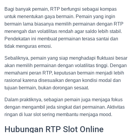
Bagi banyak pemain, RTP berfungsi sebagai kompas
untuk menentukan gaya bermain. Pemain yang ingin
bermain lama biasanya memilih permainan dengan RTP
menengah dan volatilitas rendah agar saldo lebih stabil.
Pendekatan ini membuat permainan terasa santai dan
tidak menguras emosi.
Sebaliknya, pemain yang siap menghadapi fluktuasi besar
akan memilih permainan dengan volatilitas tinggi. Dengan
memahami peran RTP, keputusan bermain menjadi lebih
rasional karena disesuaikan dengan kondisi modal dan
tujuan bermain, bukan dorongan sesaat.
Dalam praktiknya, sebagian pemain juga menjaga fokus
dengan mengambil jeda singkat dari permainan. Aktivitas
ringan di luar slot sering membantu menjaga mood.
Hubungan RTP Slot Online