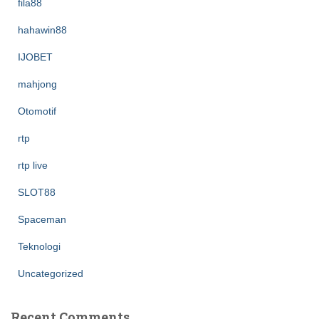
fila88
hahawin88
IJOBET
mahjong
Otomotif
rtp
rtp live
SLOT88
Spaceman
Teknologi
Uncategorized
Recent Comments