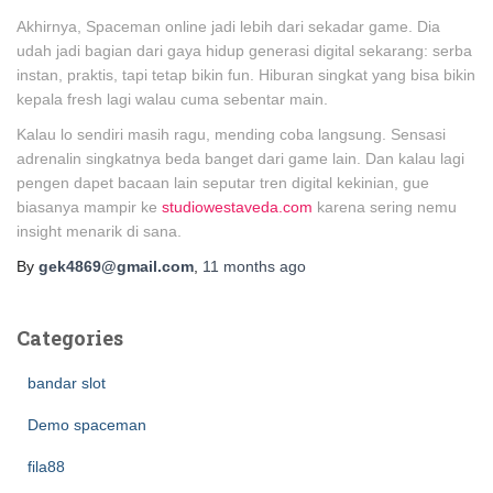
Akhirnya, Spaceman online jadi lebih dari sekadar game. Dia
udah jadi bagian dari gaya hidup generasi digital sekarang: serba
instan, praktis, tapi tetap bikin fun. Hiburan singkat yang bisa bikin
kepala fresh lagi walau cuma sebentar main.
Kalau lo sendiri masih ragu, mending coba langsung. Sensasi
adrenalin singkatnya beda banget dari game lain. Dan kalau lagi
pengen dapet bacaan lain seputar tren digital kekinian, gue
biasanya mampir ke
studiowestaveda.com
karena sering nemu
insight menarik di sana.
By
gek4869@gmail.com
,
11 months
ago
Categories
bandar slot
Demo spaceman
fila88