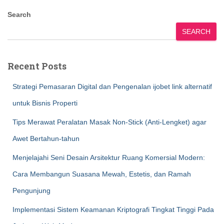
Search
SEARCH
Recent Posts
Strategi Pemasaran Digital dan Pengenalan ijobet link alternatif
untuk Bisnis Properti
Tips Merawat Peralatan Masak Non-Stick (Anti-Lengket) agar
Awet Bertahun-tahun
Menjelajahi Seni Desain Arsitektur Ruang Komersial Modern:
Cara Membangun Suasana Mewah, Estetis, dan Ramah
Pengunjung
Implementasi Sistem Keamanan Kriptografi Tingkat Tinggi Pada