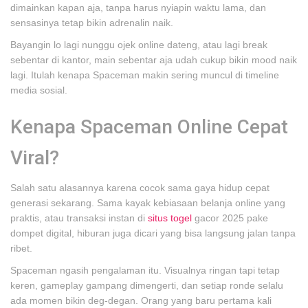
dimainkan kapan aja, tanpa harus nyiapin waktu lama, dan
sensasinya tetap bikin adrenalin naik.
Bayangin lo lagi nunggu ojek online dateng, atau lagi break
sebentar di kantor, main sebentar aja udah cukup bikin mood naik
lagi. Itulah kenapa Spaceman makin sering muncul di timeline
media sosial.
Kenapa Spaceman Online Cepat
Viral?
Salah satu alasannya karena cocok sama gaya hidup cepat
generasi sekarang. Sama kayak kebiasaan belanja online yang
praktis, atau transaksi instan di
situs togel
gacor 2025 pake
dompet digital, hiburan juga dicari yang bisa langsung jalan tanpa
ribet.
Spaceman ngasih pengalaman itu. Visualnya ringan tapi tetap
keren, gameplay gampang dimengerti, dan setiap ronde selalu
ada momen bikin deg-degan. Orang yang baru pertama kali