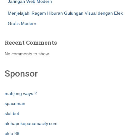
Jaringan Web Modern
Menjelajahi Ragam Hiburan Gulungan Visual dengan Efek
Grafis Modern
Recent Comments
No comments to show.
Sponsor
mahjong ways 2
spaceman
slot bet
alohapokepanamacity.com
okto 88