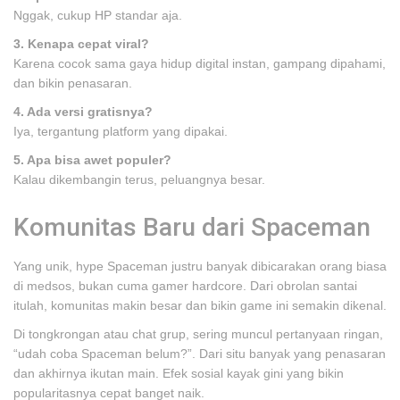
Nggak, cukup HP standar aja.
3. Kenapa cepat viral?
Karena cocok sama gaya hidup digital instan, gampang dipahami,
dan bikin penasaran.
4. Ada versi gratisnya?
Iya, tergantung platform yang dipakai.
5. Apa bisa awet populer?
Kalau dikembangin terus, peluangnya besar.
Komunitas Baru dari Spaceman
Yang unik, hype Spaceman justru banyak dibicarakan orang biasa
di medsos, bukan cuma gamer hardcore. Dari obrolan santai
itulah, komunitas makin besar dan bikin game ini semakin dikenal.
Di tongkrongan atau chat grup, sering muncul pertanyaan ringan,
“udah coba Spaceman belum?”. Dari situ banyak yang penasaran
dan akhirnya ikutan main. Efek sosial kayak gini yang bikin
popularitasnya cepat banget naik.