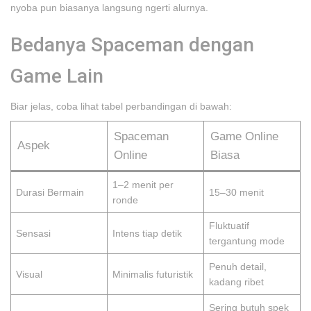
nyoba pun biasanya langsung ngerti alurnya.
Bedanya Spaceman dengan
Game Lain
Biar jelas, coba lihat tabel perbandingan di bawah:
Spaceman
Game Online
Aspek
Online
Biasa
1–2 menit per
Durasi Bermain
15–30 menit
ronde
Fluktuatif
Sensasi
Intens tiap detik
tergantung mode
Penuh detail,
Visual
Minimalis futuristik
kadang ribet
Sering butuh spek