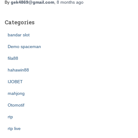
By
gek4869@gmail.com
,
8 months
ago
Categories
bandar slot
Demo spaceman
fila88
hahawin88
IJOBET
mahjong
Otomotif
rtp
rtp live