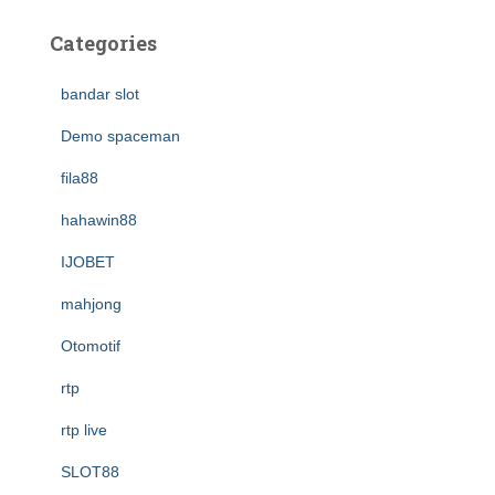
Categories
bandar slot
Demo spaceman
fila88
hahawin88
IJOBET
mahjong
Otomotif
rtp
rtp live
SLOT88