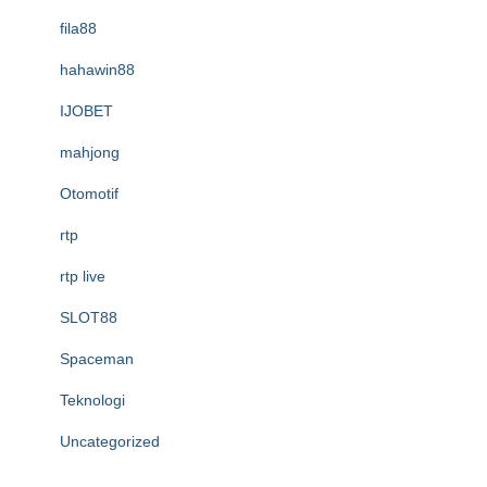
fila88
hahawin88
IJOBET
mahjong
Otomotif
rtp
rtp live
SLOT88
Spaceman
Teknologi
Uncategorized