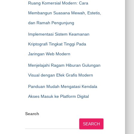
Ruang Komersial Modern: Cara
Membangun Suasana Mewah, Estetis,
dan Ramah Pengunjung
Implementasi Sistem Keamanan
Kriptografi Tingkat Tinggi Pada
Jaringan Web Modern
Menjelajahi Ragam Hiburan Gulungan
Visual dengan Efek Grafis Modern
Panduan Mudah Mengatasi Kendala
Akses Masuk ke Platform Digital
Search
SEARCH