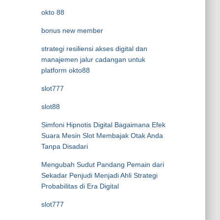
okto 88
bonus new member
strategi resiliensi akses digital dan
manajemen jalur cadangan untuk
platform okto88
slot777
slot88
Simfoni Hipnotis Digital Bagaimana Efek
Suara Mesin Slot Membajak Otak Anda
Tanpa Disadari
Mengubah Sudut Pandang Pemain dari
Sekadar Penjudi Menjadi Ahli Strategi
Probabilitas di Era Digital
slot777