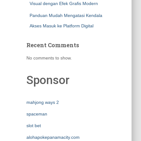
Visual dengan Efek Grafis Modern
Panduan Mudah Mengatasi Kendala
Akses Masuk ke Platform Digital
Recent Comments
No comments to show.
Sponsor
mahjong ways 2
spaceman
slot bet
alohapokepanamacity.com