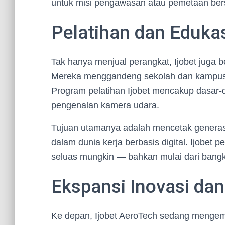
untuk misi pengawasan atau pemetaan bers
Pelatihan dan Eduka
Tak hanya menjual perangkat, Ijobet juga b
Mereka menggandeng sekolah dan kampus u
Program pelatihan Ijobet mencakup dasar-d
pengenalan kamera udara.
Tujuan utamanya adalah mencetak generas
dalam dunia kerja berbasis digital. Ijobet
seluas mungkin — bahkan mulai dari bangk
Ekspansi Inovasi da
Ke depan, Ijobet AeroTech sedang mengem