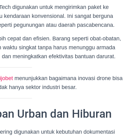
roTech digunakan untuk mengirimkan paket ke
au kendaraan konvensional. Ini sangat berguna
seperti pegunungan atau daerah pascabencana.
ih cepat dan efisien. Barang seperti obat-obatan,
am waktu singkat tanpa harus menunggu armada
l dan meningkatkan efektivitas bantuan darurat.
ijobet
menunjukkan bagaimana inovasi drone bisa
ak hanya sektor industri besar.
an Urban dan Hiburan
sering digunakan untuk kebutuhan dokumentasi