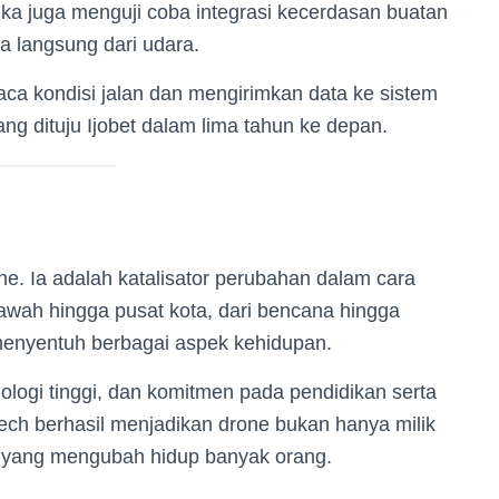
reka juga menguji coba integrasi kecerdasan buatan
ta langsung dari udara.
a kondisi jalan dan mengirimkan data ke sistem
ang dituju Ijobet dalam lima tahun ke depan.
. Ia adalah katalisator perubahan dalam cara
 sawah hingga pusat kota, dari bencana hingga
r menyentuh berbagai aspek kehidupan.
ogi tinggi, dan komitmen pada pendidikan serta
ech berhasil menjadikan drone bukan hanya milik
ari yang mengubah hidup banyak orang.