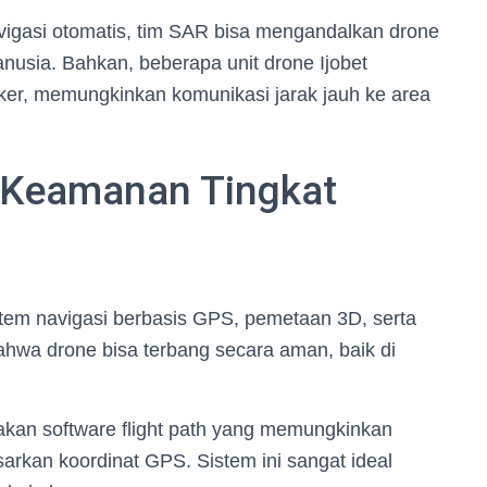
igasi otomatis, tim SAR bisa mengandalkan drone
anusia. Bahkan, beberapa unit drone Ijobet
ker, memungkinkan komunikasi jarak jauh ke area
n Keamanan Tingkat
istem navigasi berbasis GPS, pemetaan 3D, serta
bahwa drone bisa terbang secara aman, baik di
akan software flight path yang memungkinkan
arkan koordinat GPS. Sistem ini sangat ideal