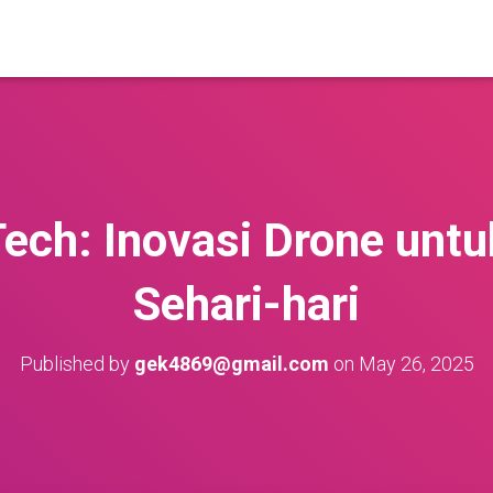
Tech: Inovasi Drone unt
Sehari-hari
Published by
gek4869@gmail.com
on
May 26, 2025