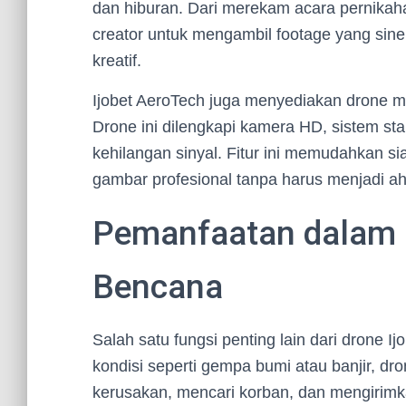
dan hiburan. Dari merekam acara pernikaha
creator untuk mengambil footage yang sinem
kreatif.
Ijobet AeroTech juga menyediakan drone m
Drone ini dilengkapi kamera HD, sistem stabi
kehilangan sinyal. Fitur ini memudahkan s
gambar profesional tanpa harus menjadi ahl
Pemanfaatan dalam
Bencana
Salah satu fungsi penting lain dari drone I
kondisi seperti gempa bumi atau banjir, dr
kerusakan, mencari korban, dan mengirimk