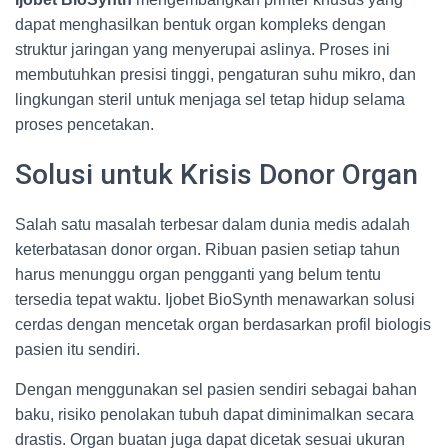
dapat menghasilkan bentuk organ kompleks dengan
struktur jaringan yang menyerupai aslinya. Proses ini
membutuhkan presisi tinggi, pengaturan suhu mikro, dan
lingkungan steril untuk menjaga sel tetap hidup selama
proses pencetakan.
Solusi untuk Krisis Donor Organ
Salah satu masalah terbesar dalam dunia medis adalah
keterbatasan donor organ. Ribuan pasien setiap tahun
harus menunggu organ pengganti yang belum tentu
tersedia tepat waktu. Ijobet BioSynth menawarkan solusi
cerdas dengan mencetak organ berdasarkan profil biologis
pasien itu sendiri.
Dengan menggunakan sel pasien sendiri sebagai bahan
baku, risiko penolakan tubuh dapat diminimalkan secara
drastis. Organ buatan juga dapat dicetak sesuai ukuran