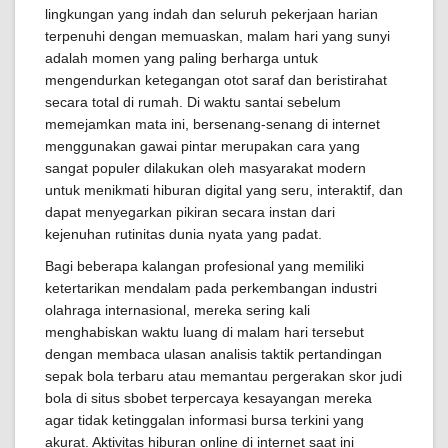
lingkungan yang indah dan seluruh pekerjaan harian
terpenuhi dengan memuaskan, malam hari yang sunyi
adalah momen yang paling berharga untuk
mengendurkan ketegangan otot saraf dan beristirahat
secara total di rumah. Di waktu santai sebelum
memejamkan mata ini, bersenang-senang di internet
menggunakan gawai pintar merupakan cara yang
sangat populer dilakukan oleh masyarakat modern
untuk menikmati hiburan digital yang seru, interaktif, dan
dapat menyegarkan pikiran secara instan dari
kejenuhan rutinitas dunia nyata yang padat.
Bagi beberapa kalangan profesional yang memiliki
ketertarikan mendalam pada perkembangan industri
olahraga internasional, mereka sering kali
menghabiskan waktu luang di malam hari tersebut
dengan membaca ulasan analisis taktik pertandingan
sepak bola terbaru atau memantau pergerakan skor judi
bola di situs sbobet terpercaya kesayangan mereka
agar tidak ketinggalan informasi bursa terkini yang
akurat. Aktivitas hiburan online di internet saat ini