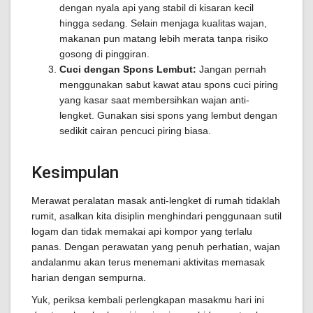
dengan nyala api yang stabil di kisaran kecil
hingga sedang. Selain menjaga kualitas wajan,
makanan pun matang lebih merata tanpa risiko
gosong di pinggiran.
Cuci dengan Spons Lembut:
Jangan pernah
menggunakan sabut kawat atau spons cuci piring
yang kasar saat membersihkan wajan anti-
lengket. Gunakan sisi spons yang lembut dengan
sedikit cairan pencuci piring biasa.
Kesimpulan
Merawat peralatan masak anti-lengket di rumah tidaklah
rumit, asalkan kita disiplin menghindari penggunaan sutil
logam dan tidak memakai api kompor yang terlalu
panas. Dengan perawatan yang penuh perhatian, wajan
andalanmu akan terus menemani aktivitas memasak
harian dengan sempurna.
Yuk, periksa kembali perlengkapan masakmu hari ini