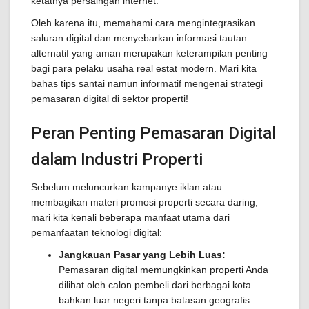
ketatnya persaingan internet.
Oleh karena itu, memahami cara mengintegrasikan
saluran digital dan menyebarkan informasi tautan
alternatif yang aman merupakan keterampilan penting
bagi para pelaku usaha real estat modern. Mari kita
bahas tips santai namun informatif mengenai strategi
pemasaran digital di sektor properti!
Peran Penting Pemasaran Digital
dalam Industri Properti
Sebelum meluncurkan kampanye iklan atau
membagikan materi promosi properti secara daring,
mari kita kenali beberapa manfaat utama dari
pemanfaatan teknologi digital:
Jangkauan Pasar yang Lebih Luas:
Pemasaran digital memungkinkan properti Anda
dilihat oleh calon pembeli dari berbagai kota
bahkan luar negeri tanpa batasan geografis.