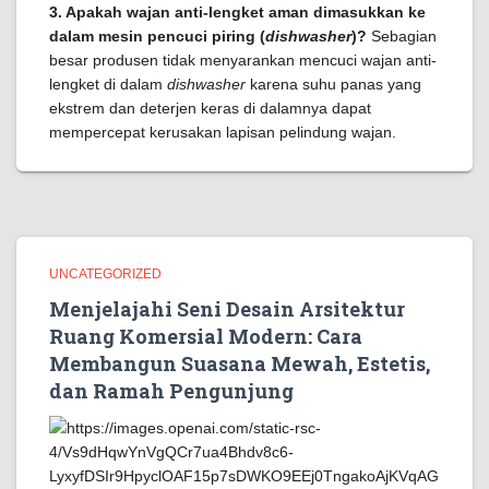
3. Apakah wajan anti-lengket aman dimasukkan ke
dalam mesin pencuci piring (
dishwasher
)?
Sebagian
besar produsen tidak menyarankan mencuci wajan anti-
lengket di dalam
dishwasher
karena suhu panas yang
ekstrem dan deterjen keras di dalamnya dapat
mempercepat kerusakan lapisan pelindung wajan.
UNCATEGORIZED
Menjelajahi Seni Desain Arsitektur
Ruang Komersial Modern: Cara
Membangun Suasana Mewah, Estetis,
dan Ramah Pengunjung