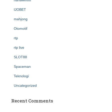
hahawin88
IJOBET
mahjong
Otomotif
rtp
rtp live
SLOT88
Spaceman
Teknologi
Uncategorized
Recent Comments