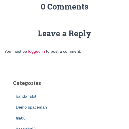
0 Comments
Leave a Reply
You must be
logged in
to post a comment.
Categories
bandar slot
Demo spaceman
fila88