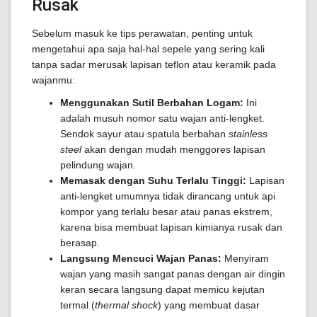
Rusak
Sebelum masuk ke tips perawatan, penting untuk
mengetahui apa saja hal-hal sepele yang sering kali
tanpa sadar merusak lapisan teflon atau keramik pada
wajanmu:
Menggunakan Sutil Berbahan Logam:
Ini
adalah musuh nomor satu wajan anti-lengket.
Sendok sayur atau spatula berbahan
stainless
steel
akan dengan mudah menggores lapisan
pelindung wajan.
Memasak dengan Suhu Terlalu Tinggi:
Lapisan
anti-lengket umumnya tidak dirancang untuk api
kompor yang terlalu besar atau panas ekstrem,
karena bisa membuat lapisan kimianya rusak dan
berasap.
Langsung Mencuci Wajan Panas:
Menyiram
wajan yang masih sangat panas dengan air dingin
keran secara langsung dapat memicu kejutan
termal (
thermal shock
) yang membuat dasar