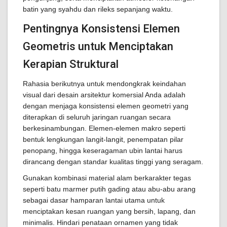
batin yang syahdu dan rileks sepanjang waktu.
Pentingnya Konsistensi Elemen
Geometris untuk Menciptakan
Kerapian Struktural
Rahasia berikutnya untuk mendongkrak keindahan
visual dari desain arsitektur komersial Anda adalah
dengan menjaga konsistensi elemen geometri yang
diterapkan di seluruh jaringan ruangan secara
berkesinambungan. Elemen-elemen makro seperti
bentuk lengkungan langit-langit, penempatan pilar
penopang, hingga keseragaman ubin lantai harus
dirancang dengan standar kualitas tinggi yang seragam.
Gunakan kombinasi material alam berkarakter tegas
seperti batu marmer putih gading atau abu-abu arang
sebagai dasar hamparan lantai utama untuk
menciptakan kesan ruangan yang bersih, lapang, dan
minimalis. Hindari penataan ornamen yang tidak