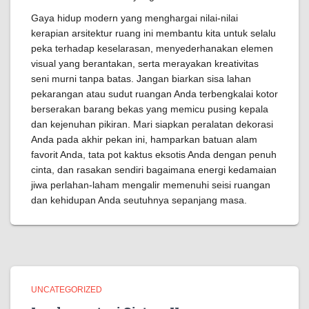
Gaya hidup modern yang menghargai nilai-nilai
kerapian arsitektur ruang ini membantu kita untuk selalu
peka terhadap keselarasan, menyederhanakan elemen
visual yang berantakan, serta merayakan kreativitas
seni murni tanpa batas. Jangan biarkan sisa lahan
pekarangan atau sudut ruangan Anda terbengkalai kotor
berserakan barang bekas yang memicu pusing kepala
dan kejenuhan pikiran. Mari siapkan peralatan dekorasi
Anda pada akhir pekan ini, hamparkan batuan alam
favorit Anda, tata pot kaktus eksotis Anda dengan penuh
cinta, dan rasakan sendiri bagaimana energi kedamaian
jiwa perlahan-laham mengalir memenuhi seisi ruangan
dan kehidupan Anda seutuhnya sepanjang masa.
UNCATEGORIZED