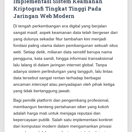
Implementasi Sistem Keamanan
Kriptografi Tingkat Tinggi Pada
Jaringan Web Modern
Di tengah perkembangan era digital yang berjalan
sangat masif, aspek keamanan data telah bergeser dari
yang dulunya sekadar fitur tambahan kini menjadi
fondasi paling utama dalam pembangunan sebuah situs
web. Setiap detik, miliaran data sensitif berupa nama
pengguna, kata sandi, hingga informasi transaksional
lalu lalang di dalam jaringan internet global. Tanpa
adanya sistem perlindungan yang tangguh, lalu lintas
data tersebut sangat rentan terhadap berbagai
ancaman
intercept
atau penyadapan oleh pihak ketiga
yang tidak bertanggung jawab.
Bagi pemilik platform dan pengembang profesional,
membangun benteng pertahanan siber yang kokoh
adalah harga mati untuk menjaga reputasi dan
kepercayaan publik. Salah satu implementasi konkret
dari komputasi modern dalam mengamankan privasi