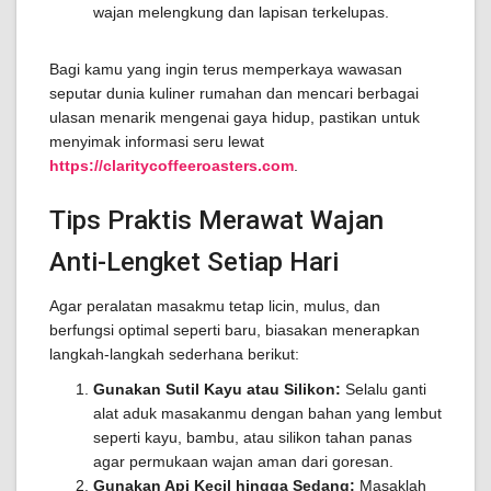
wajan melengkung dan lapisan terkelupas.
Bagi kamu yang ingin terus memperkaya wawasan
seputar dunia kuliner rumahan dan mencari berbagai
ulasan menarik mengenai gaya hidup, pastikan untuk
menyimak informasi seru lewat
https://claritycoffeeroasters.com
.
Tips Praktis Merawat Wajan
Anti-Lengket Setiap Hari
Agar peralatan masakmu tetap licin, mulus, dan
berfungsi optimal seperti baru, biasakan menerapkan
langkah-langkah sederhana berikut:
Gunakan Sutil Kayu atau Silikon:
Selalu ganti
alat aduk masakanmu dengan bahan yang lembut
seperti kayu, bambu, atau silikon tahan panas
agar permukaan wajan aman dari goresan.
Gunakan Api Kecil hingga Sedang:
Masaklah