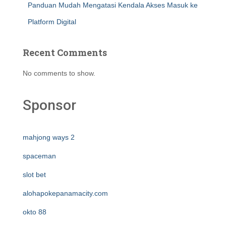
Panduan Mudah Mengatasi Kendala Akses Masuk ke
Platform Digital
Recent Comments
No comments to show.
Sponsor
mahjong ways 2
spaceman
slot bet
alohapokepanamacity.com
okto 88