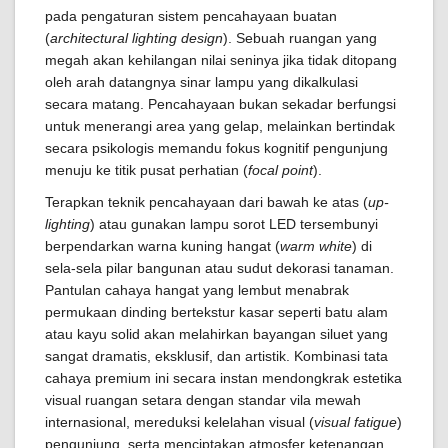
pada pengaturan sistem pencahayaan buatan
(
architectural lighting design
). Sebuah ruangan yang
megah akan kehilangan nilai seninya jika tidak ditopang
oleh arah datangnya sinar lampu yang dikalkulasi
secara matang. Pencahayaan bukan sekadar berfungsi
untuk menerangi area yang gelap, melainkan bertindak
secara psikologis memandu fokus kognitif pengunjung
menuju ke titik pusat perhatian (
focal point
).
Terapkan teknik pencahayaan dari bawah ke atas (
up-
lighting
) atau gunakan lampu sorot LED tersembunyi
berpendarkan warna kuning hangat (
warm white
) di
sela-sela pilar bangunan atau sudut dekorasi tanaman.
Pantulan cahaya hangat yang lembut menabrak
permukaan dinding bertekstur kasar seperti batu alam
atau kayu solid akan melahirkan bayangan siluet yang
sangat dramatis, eksklusif, dan artistik. Kombinasi tata
cahaya premium ini secara instan mendongkrak estetika
visual ruangan setara dengan standar vila mewah
internasional, mereduksi kelelahan visual (
visual fatigue
)
pengunjung, serta menciptakan atmosfer ketenangan