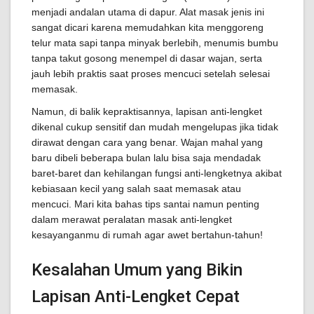
menjadi andalan utama di dapur. Alat masak jenis ini
sangat dicari karena memudahkan kita menggoreng
telur mata sapi tanpa minyak berlebih, menumis bumbu
tanpa takut gosong menempel di dasar wajan, serta
jauh lebih praktis saat proses mencuci setelah selesai
memasak.
Namun, di balik kepraktisannya, lapisan anti-lengket
dikenal cukup sensitif dan mudah mengelupas jika tidak
dirawat dengan cara yang benar. Wajan mahal yang
baru dibeli beberapa bulan lalu bisa saja mendadak
baret-baret dan kehilangan fungsi anti-lengketnya akibat
kebiasaan kecil yang salah saat memasak atau
mencuci. Mari kita bahas tips santai namun penting
dalam merawat peralatan masak anti-lengket
kesayanganmu di rumah agar awet bertahun-tahun!
Kesalahan Umum yang Bikin
Lapisan Anti-Lengket Cepat