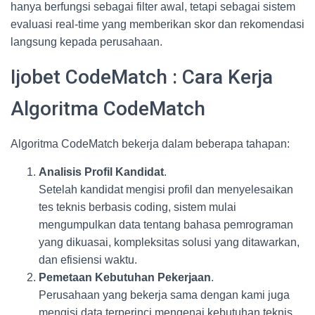
hanya berfungsi sebagai filter awal, tetapi sebagai sistem
evaluasi real-time yang memberikan skor dan rekomendasi
langsung kepada perusahaan.
Ijobet CodeMatch : Cara Kerja
Algoritma CodeMatch
Algoritma CodeMatch bekerja dalam beberapa tahapan:
Analisis Profil Kandidat
.
Setelah kandidat mengisi profil dan menyelesaikan
tes teknis berbasis coding, sistem mulai
mengumpulkan data tentang bahasa pemrograman
yang dikuasai, kompleksitas solusi yang ditawarkan,
dan efisiensi waktu.
Pemetaan Kebutuhan Pekerjaan
.
Perusahaan yang bekerja sama dengan kami juga
mengisi data terperinci mengenai kebutuhan teknis,