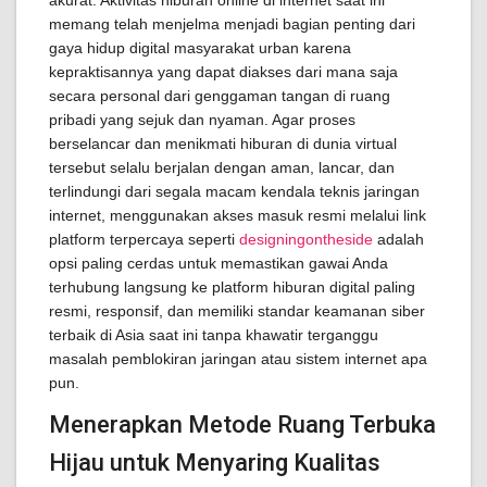
akurat. Aktivitas hiburan online di internet saat ini
memang telah menjelma menjadi bagian penting dari
gaya hidup digital masyarakat urban karena
kepraktisannya yang dapat diakses dari mana saja
secara personal dari genggaman tangan di ruang
pribadi yang sejuk dan nyaman. Agar proses
berselancar dan menikmati hiburan di dunia virtual
tersebut selalu berjalan dengan aman, lancar, dan
terlindungi dari segala macam kendala teknis jaringan
internet, menggunakan akses masuk resmi melalui link
platform terpercaya seperti
designingontheside
adalah
opsi paling cerdas untuk memastikan gawai Anda
terhubung langsung ke platform hiburan digital paling
resmi, responsif, dan memiliki standar keamanan siber
terbaik di Asia saat ini tanpa khawatir terganggu
masalah pemblokiran jaringan atau sistem internet apa
pun.
Menerapkan Metode Ruang Terbuka
Hijau untuk Menyaring Kualitas