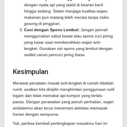
dengan nyala api yang stabil di kisaran kecil
hingga sedang. Selain menjaga kualitas wajan,
makanan pun matang lebih merata tanpa risiko
gosong di pinggiran.
Cuci dengan Spons Lembut:
Jangan pernah
menggunakan sabut kawat atau spons cuci piring
yang kasar saat membersihkan wajan anti-
lengket. Gunakan sisi spons yang lembut dengan
sedikit cairan pencuci piring biasa.
Kesimpulan
Merawat peralatan masak anti-lengket di rumah tidaklah
rumit, asalkan kita disiplin menghindari penggunaan sutil
logam dan tidak memakai api kompor yang terlalu
panas. Dengan perawatan yang penuh perhatian, wajan
andalanmu akan terus menemani aktivitas memasak
harian dengan sempurna.
Yuk, periksa kembali perlengkapan masakmu hari ini