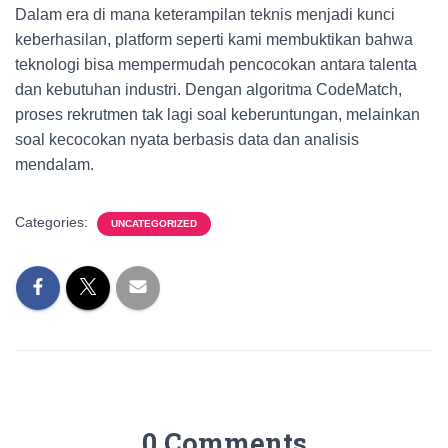
Dalam era di mana keterampilan teknis menjadi kunci
keberhasilan, platform seperti kami membuktikan bahwa
teknologi bisa mempermudah pencocokan antara talenta
dan kebutuhan industri. Dengan algoritma CodeMatch,
proses rekrutmen tak lagi soal keberuntungan, melainkan
soal kecocokan nyata berbasis data dan analisis
mendalam.
Categories:
UNCATEGORIZED
0 Comments