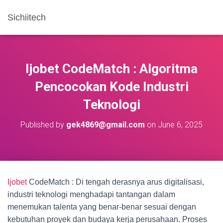
Sichiitech
Ijobet CodeMatch : Algoritma
Pencocokan Kode Industri
Teknologi
Published by
gek4869@gmail.com
on
June 6, 2025
Ijobet
CodeMatch : Di tengah derasnya arus digitalisasi,
industri teknologi menghadapi tantangan dalam
menemukan talenta yang benar-benar sesuai dengan
kebutuhan proyek dan budaya kerja perusahaan. Proses