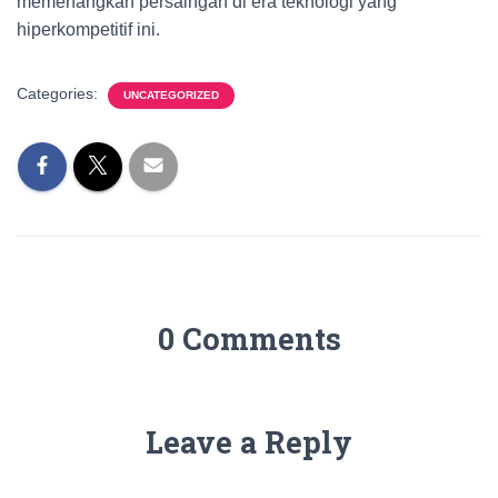
memenangkan persaingan di era teknologi yang
hiperkompetitif ini.
Categories:
UNCATEGORIZED
0 Comments
Leave a Reply