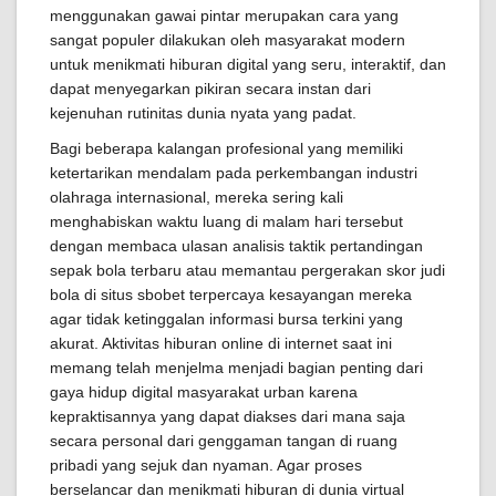
menggunakan gawai pintar merupakan cara yang
sangat populer dilakukan oleh masyarakat modern
untuk menikmati hiburan digital yang seru, interaktif, dan
dapat menyegarkan pikiran secara instan dari
kejenuhan rutinitas dunia nyata yang padat.
Bagi beberapa kalangan profesional yang memiliki
ketertarikan mendalam pada perkembangan industri
olahraga internasional, mereka sering kali
menghabiskan waktu luang di malam hari tersebut
dengan membaca ulasan analisis taktik pertandingan
sepak bola terbaru atau memantau pergerakan skor judi
bola di situs sbobet terpercaya kesayangan mereka
agar tidak ketinggalan informasi bursa terkini yang
akurat. Aktivitas hiburan online di internet saat ini
memang telah menjelma menjadi bagian penting dari
gaya hidup digital masyarakat urban karena
kepraktisannya yang dapat diakses dari mana saja
secara personal dari genggaman tangan di ruang
pribadi yang sejuk dan nyaman. Agar proses
berselancar dan menikmati hiburan di dunia virtual