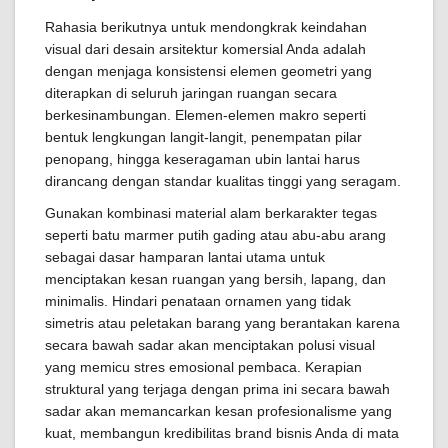
Rahasia berikutnya untuk mendongkrak keindahan
visual dari desain arsitektur komersial Anda adalah
dengan menjaga konsistensi elemen geometri yang
diterapkan di seluruh jaringan ruangan secara
berkesinambungan. Elemen-elemen makro seperti
bentuk lengkungan langit-langit, penempatan pilar
penopang, hingga keseragaman ubin lantai harus
dirancang dengan standar kualitas tinggi yang seragam.
Gunakan kombinasi material alam berkarakter tegas
seperti batu marmer putih gading atau abu-abu arang
sebagai dasar hamparan lantai utama untuk
menciptakan kesan ruangan yang bersih, lapang, dan
minimalis. Hindari penataan ornamen yang tidak
simetris atau peletakan barang yang berantakan karena
secara bawah sadar akan menciptakan polusi visual
yang memicu stres emosional pembaca. Kerapian
struktural yang terjaga dengan prima ini secara bawah
sadar akan memancarkan kesan profesionalisme yang
kuat, membangun kredibilitas brand bisnis Anda di mata