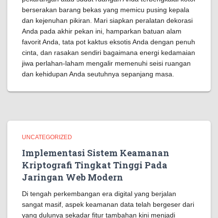
berserakan barang bekas yang memicu pusing kepala
dan kejenuhan pikiran. Mari siapkan peralatan dekorasi
Anda pada akhir pekan ini, hamparkan batuan alam
favorit Anda, tata pot kaktus eksotis Anda dengan penuh
cinta, dan rasakan sendiri bagaimana energi kedamaian
jiwa perlahan-laham mengalir memenuhi seisi ruangan
dan kehidupan Anda seutuhnya sepanjang masa.
UNCATEGORIZED
Implementasi Sistem Keamanan
Kriptografi Tingkat Tinggi Pada
Jaringan Web Modern
Di tengah perkembangan era digital yang berjalan
sangat masif, aspek keamanan data telah bergeser dari
yang dulunya sekadar fitur tambahan kini menjadi