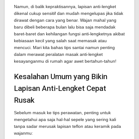
Namun, di balik kepraktisannya, lapisan anti-lengket
dikenal cukup sensitif dan mudah mengelupas jika tidak
dirawat dengan cara yang benar. Wajan mahal yang
baru dibeli beberapa bulan lalu bisa saja mendadak
baret-baret dan kehilangan fungsi anti-lengketnya akibat
kebiasaan kecil yang salah saat memasak atau
mencuci. Mari kita bahas tips santai namun penting
dalam merawat peralatan masak anti-lengket
kesayanganmu di rumah agar awet bertahun-tahun!
Kesalahan Umum yang Bikin
Lapisan Anti-Lengket Cepat
Rusak
Sebelum masuk ke tips perawatan, penting untuk
mengetahui apa saja hal-hal sepele yang sering kali
tanpa sadar merusak lapisan teflon atau keramik pada
wajanmu: