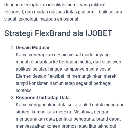
dengan menciptakan identitas merek yang inklusif,
responsif, dan mudah diakses lintas platform—baik secara
visual, teknologi, maupun emosional.
Strategi FlexBrand ala IJOBET
Desain Modular
Kami menerapkan desain visual modular yang
mudah diadaptasi ke berbagai media, dari situs web,
aplikasi seluler, hingga kampanye media sosial.
Elemen desain fleksibel ini memungkinkan merek
tampil konsisten namun tetap segar di berbagai
konteks.
Responsif terhadap Data
Kami menggunakan data secara aktif untuk mengatur
strategi komunikasi mereka. Misalnya, dengan
menggunakan data perilaku pengguna, brand dapat
menyesuaikan konten promosi atau fitur teknologi