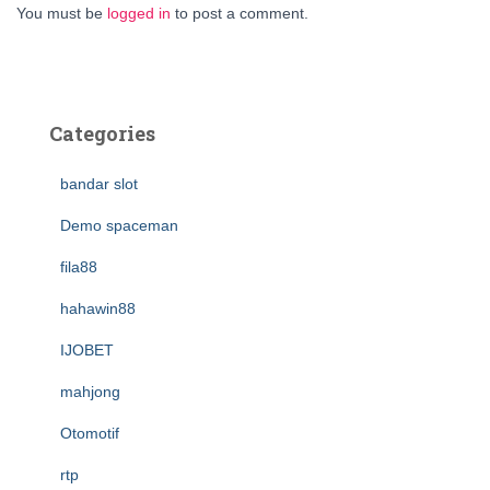
You must be
logged in
to post a comment.
Categories
bandar slot
Demo spaceman
fila88
hahawin88
IJOBET
mahjong
Otomotif
rtp