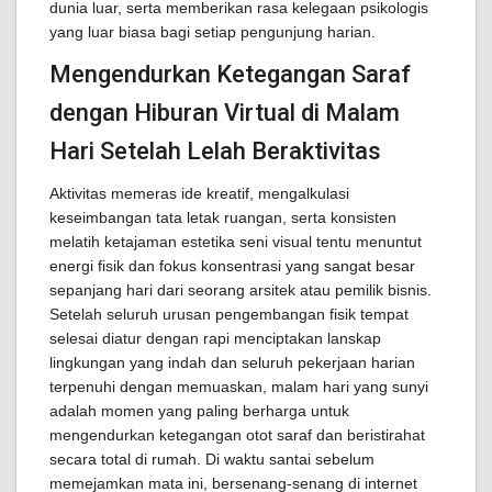
dunia luar, serta memberikan rasa kelegaan psikologis
yang luar biasa bagi setiap pengunjung harian.
Mengendurkan Ketegangan Saraf
dengan Hiburan Virtual di Malam
Hari Setelah Lelah Beraktivitas
Aktivitas memeras ide kreatif, mengalkulasi
keseimbangan tata letak ruangan, serta konsisten
melatih ketajaman estetika seni visual tentu menuntut
energi fisik dan fokus konsentrasi yang sangat besar
sepanjang hari dari seorang arsitek atau pemilik bisnis.
Setelah seluruh urusan pengembangan fisik tempat
selesai diatur dengan rapi menciptakan lanskap
lingkungan yang indah dan seluruh pekerjaan harian
terpenuhi dengan memuaskan, malam hari yang sunyi
adalah momen yang paling berharga untuk
mengendurkan ketegangan otot saraf dan beristirahat
secara total di rumah. Di waktu santai sebelum
memejamkan mata ini, bersenang-senang di internet