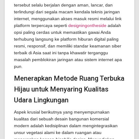
tersebut selalu berjalan dengan aman, lancar, dan
terlindungi dari segala macam kendala teknis jaringan
internet, menggunakan akses masuk resmi melalui link
platform terpercaya seperti
designingontheside
adalah
opsi paling cerdas untuk memastikan gawai Anda
terhubung langsung ke platform hiburan digital paling
resmi, responsif, dan memiliki standar keamanan siber
terbaik di Asia saat ini tanpa khawatir terganggu
masalah pemblokiran jaringan atau sistem internet apa
pun.
Menerapkan Metode Ruang Terbuka
Hijau untuk Menyaring Kualitas
Udara Lingkungan
Aspek krusial berikutnya yang menyempurnakan
kualitas dari sebuah desain bangunan komersial
modern adalah kedisiplinan dalam mengintegrasikan
unsur vegetasi alami ke dalam ruangan atau