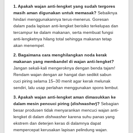
1. Apakah wajan anti-lengket yang sudah tergores
masih aman digunakan untuk memasak?
Sebaiknya
hindari menggunakannya terus-menerus. Goresan
dalam pada lapisan anti-lengket berisiko terkelupas dan
tercampur ke dalam makanan, serta membuat fungsi
anti-lengketnya hilang total sehingga makanan tetap
akan menempel.
2. Bagaimana cara menghilangkan noda kerak
makanan yang membandel di wajan anti-lengket?
Jangan sekali-kali mengeroknya dengan benda tajam!
Rendam wajan dengan air hangat dan sedikit sabun
cuci piring selama 15–30 menit agar kerak melunak
sendiri, lalu usap perlahan menggunakan spons lembut.
3. Apakah wajan anti-lengket aman dimasukkan ke
dalam mesin pencuci piring (
dishwasher
)?
Sebagian
besar produsen tidak menyarankan mencuci wajan anti-
lengket di dalam
dishwasher
karena suhu panas yang
ekstrem dan deterjen keras di dalamnya dapat
mempercepat kerusakan lapisan pelindung wajan.