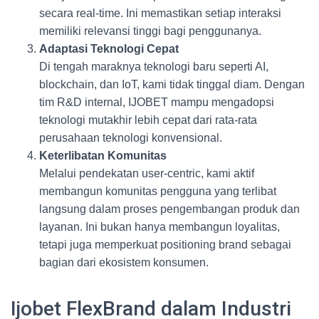
secara real-time. Ini memastikan setiap interaksi
memiliki relevansi tinggi bagi penggunanya.
Adaptasi Teknologi Cepat
Di tengah maraknya teknologi baru seperti AI,
blockchain, dan IoT, kami tidak tinggal diam. Dengan
tim R&D internal, IJOBET mampu mengadopsi
teknologi mutakhir lebih cepat dari rata-rata
perusahaan teknologi konvensional.
Keterlibatan Komunitas
Melalui pendekatan user-centric, kami aktif
membangun komunitas pengguna yang terlibat
langsung dalam proses pengembangan produk dan
layanan. Ini bukan hanya membangun loyalitas,
tetapi juga memperkuat positioning brand sebagai
bagian dari ekosistem konsumen.
Ijobet FlexBrand dalam Industri