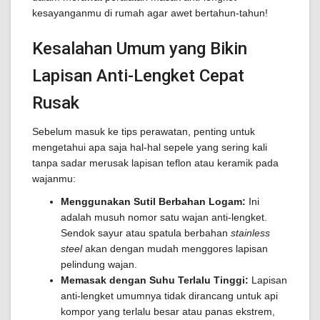
kesayanganmu di rumah agar awet bertahun-tahun!
Kesalahan Umum yang Bikin
Lapisan Anti-Lengket Cepat
Rusak
Sebelum masuk ke tips perawatan, penting untuk
mengetahui apa saja hal-hal sepele yang sering kali
tanpa sadar merusak lapisan teflon atau keramik pada
wajanmu:
Menggunakan Sutil Berbahan Logam:
Ini
adalah musuh nomor satu wajan anti-lengket.
Sendok sayur atau spatula berbahan
stainless
steel
akan dengan mudah menggores lapisan
pelindung wajan.
Memasak dengan Suhu Terlalu Tinggi:
Lapisan
anti-lengket umumnya tidak dirancang untuk api
kompor yang terlalu besar atau panas ekstrem,