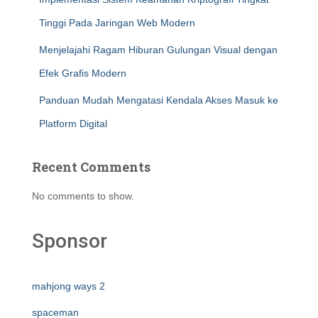
Tinggi Pada Jaringan Web Modern
Menjelajahi Ragam Hiburan Gulungan Visual dengan
Efek Grafis Modern
Panduan Mudah Mengatasi Kendala Akses Masuk ke
Platform Digital
Recent Comments
No comments to show.
Sponsor
mahjong ways 2
spaceman