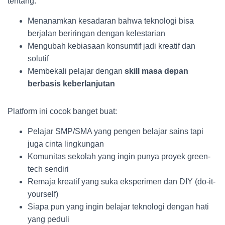
tentang:
Menanamkan kesadaran bahwa teknologi bisa
berjalan beriringan dengan kelestarian
Mengubah kebiasaan konsumtif jadi kreatif dan
solutif
Membekali pelajar dengan
skill masa depan
berbasis keberlanjutan
Platform ini cocok banget buat:
Pelajar SMP/SMA yang pengen belajar sains tapi
juga cinta lingkungan
Komunitas sekolah yang ingin punya proyek green-
tech sendiri
Remaja kreatif yang suka eksperimen dan DIY (do-it-
yourself)
Siapa pun yang ingin belajar teknologi dengan hati
yang peduli