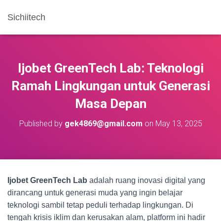
Sichiitech
Ijobet GreenTech Lab: Teknologi
Ramah Lingkungan untuk Generasi
Masa Depan
Published by
gek4869@gmail.com
on
May 13, 2025
Ijobet GreenTech Lab
adalah ruang inovasi digital yang
dirancang untuk generasi muda yang ingin belajar
teknologi sambil tetap peduli terhadap lingkungan. Di
tengah krisis iklim dan kerusakan alam, platform ini hadir