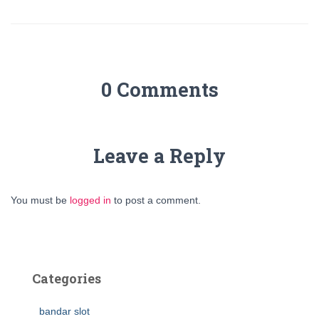
0 Comments
Leave a Reply
You must be
logged in
to post a comment.
Categories
bandar slot