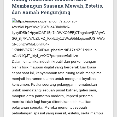
Membangun Suasana Mewah, Estetis,
dan Ramah Pengunjung
Dalam dinamika industri kreatif dan perkembangan
bisnis fisik maupun digital yang bergerak luar biasa
cepat saat ini, kenyamanan tata ruang telah menjelma
menjadi instrumen utama untuk mengunci loyalitas
konsumen. Ketika seorang pelanggan memutuskan
untuk mendatangi sebuah pusat kuliner, galeri seni,
maupun area pameran modern, impresi pertama
mereka tidak lagi hanya ditentukan oleh kualitas
pelayanan semata. Mereka menuntut sebuah
petualangan spasial yang imersif, estetis, serta mampu