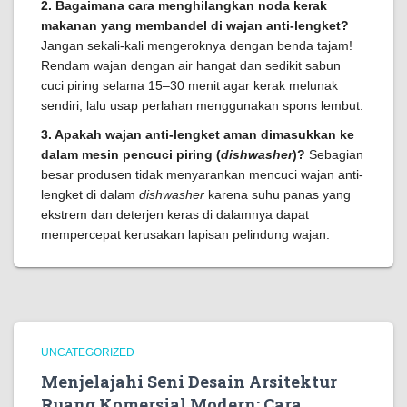
2. Bagaimana cara menghilangkan noda kerak
makanan yang membandel di wajan anti-lengket?
Jangan sekali-kali mengeroknya dengan benda tajam!
Rendam wajan dengan air hangat dan sedikit sabun
cuci piring selama 15–30 menit agar kerak melunak
sendiri, lalu usap perlahan menggunakan spons lembut.
3. Apakah wajan anti-lengket aman dimasukkan ke
dalam mesin pencuci piring (
dishwasher
)?
Sebagian
besar produsen tidak menyarankan mencuci wajan anti-
lengket di dalam
dishwasher
karena suhu panas yang
ekstrem dan deterjen keras di dalamnya dapat
mempercepat kerusakan lapisan pelindung wajan.
UNCATEGORIZED
Menjelajahi Seni Desain Arsitektur
Ruang Komersial Modern: Cara