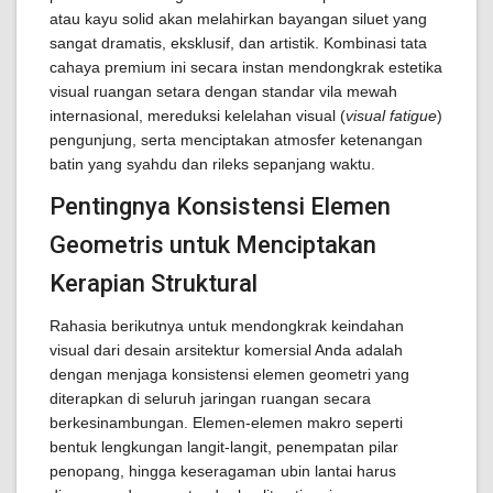
atau kayu solid akan melahirkan bayangan siluet yang
sangat dramatis, eksklusif, dan artistik. Kombinasi tata
cahaya premium ini secara instan mendongkrak estetika
visual ruangan setara dengan standar vila mewah
internasional, mereduksi kelelahan visual (
visual fatigue
)
pengunjung, serta menciptakan atmosfer ketenangan
batin yang syahdu dan rileks sepanjang waktu.
Pentingnya Konsistensi Elemen
Geometris untuk Menciptakan
Kerapian Struktural
Rahasia berikutnya untuk mendongkrak keindahan
visual dari desain arsitektur komersial Anda adalah
dengan menjaga konsistensi elemen geometri yang
diterapkan di seluruh jaringan ruangan secara
berkesinambungan. Elemen-elemen makro seperti
bentuk lengkungan langit-langit, penempatan pilar
penopang, hingga keseragaman ubin lantai harus