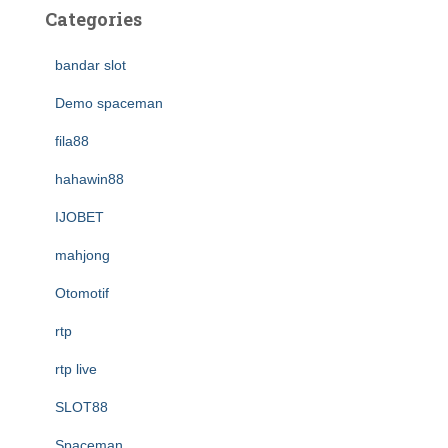
Categories
bandar slot
Demo spaceman
fila88
hahawin88
IJOBET
mahjong
Otomotif
rtp
rtp live
SLOT88
Spaceman