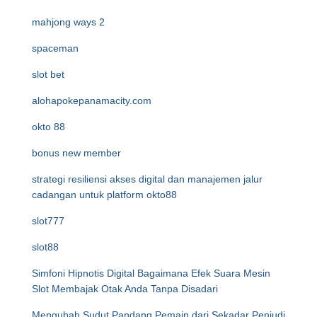
mahjong ways 2
spaceman
slot bet
alohapokepanamacity.com
okto 88
bonus new member
strategi resiliensi akses digital dan manajemen jalur
cadangan untuk platform okto88
slot777
slot88
Simfoni Hipnotis Digital Bagaimana Efek Suara Mesin
Slot Membajak Otak Anda Tanpa Disadari
Mengubah Sudut Pandang Pemain dari Sekadar Penjudi