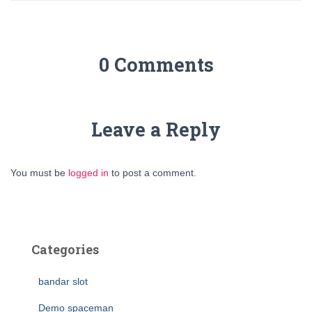
0 Comments
Leave a Reply
You must be
logged in
to post a comment.
Categories
bandar slot
Demo spaceman