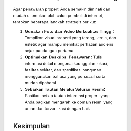
Agar penawaran properti Anda semakin diminati dan
mudah ditemukan oleh calon pembeli di internet,
terapkan beberapa langkah strategis berikut:
Gunakan Foto dan Video Berkualitas Tinggi:
Tampilkan visual properti yang terang, jernih, dan
estetik agar mampu memikat perhatian audiens
sejak pandangan pertama.
Optimalkan Deskripsi Penawaran:
Tulis
informasi detail mengenai keunggulan lokasi,
fasilitas sekitar, dan spesifikasi bangunan
menggunakan bahasa yang persuasif serta
mudah dipahami.
Sebarkan Tautan Melalui Saluran Resmi:
Pastikan setiap tautan informasi properti yang
Anda bagikan mengarah ke domain resmi yang
aman dan terverifikasi dengan baik.
Kesimpulan