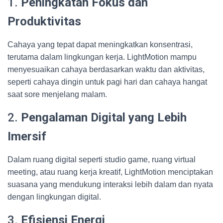
1.
Peningkatan Fokus dan
Produktivitas
Cahaya yang tepat dapat meningkatkan konsentrasi,
terutama dalam lingkungan kerja. LightMotion mampu
menyesuaikan cahaya berdasarkan waktu dan aktivitas,
seperti cahaya dingin untuk pagi hari dan cahaya hangat
saat sore menjelang malam.
2.
Pengalaman Digital yang Lebih
Imersif
Dalam ruang digital seperti studio game, ruang virtual
meeting, atau ruang kerja kreatif, LightMotion menciptakan
suasana yang mendukung interaksi lebih dalam dan nyata
dengan lingkungan digital.
3.
Efisiensi Energi