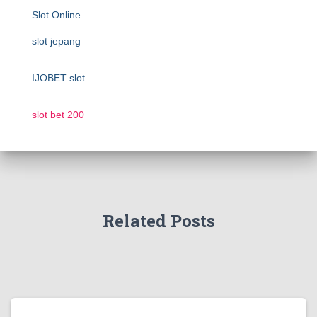
Slot Online
slot jepang
IJOBET slot
slot bet 200
Related Posts