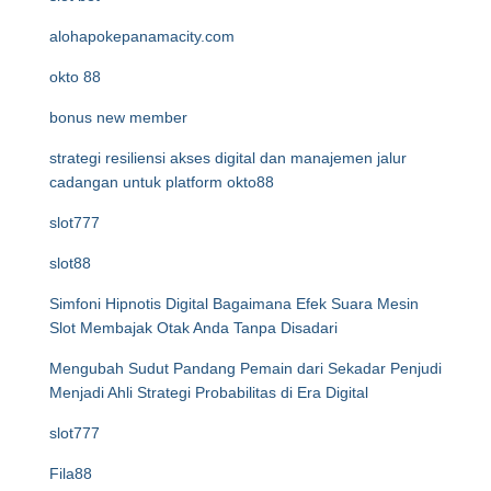
alohapokepanamacity.com
okto 88
bonus new member
strategi resiliensi akses digital dan manajemen jalur
cadangan untuk platform okto88
slot777
slot88
Simfoni Hipnotis Digital Bagaimana Efek Suara Mesin
Slot Membajak Otak Anda Tanpa Disadari
Mengubah Sudut Pandang Pemain dari Sekadar Penjudi
Menjadi Ahli Strategi Probabilitas di Era Digital
slot777
Fila88