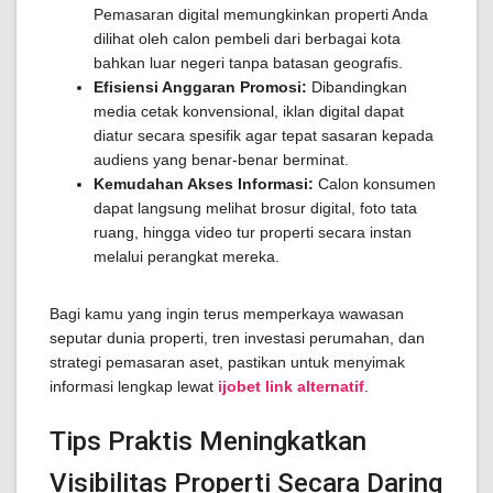
Pemasaran digital memungkinkan properti Anda
dilihat oleh calon pembeli dari berbagai kota
bahkan luar negeri tanpa batasan geografis.
Efisiensi Anggaran Promosi:
Dibandingkan
media cetak konvensional, iklan digital dapat
diatur secara spesifik agar tepat sasaran kepada
audiens yang benar-benar berminat.
Kemudahan Akses Informasi:
Calon konsumen
dapat langsung melihat brosur digital, foto tata
ruang, hingga video tur properti secara instan
melalui perangkat mereka.
Bagi kamu yang ingin terus memperkaya wawasan
seputar dunia properti, tren investasi perumahan, dan
strategi pemasaran aset, pastikan untuk menyimak
informasi lengkap lewat
ijobet link alternatif
.
Tips Praktis Meningkatkan
Visibilitas Properti Secara Daring