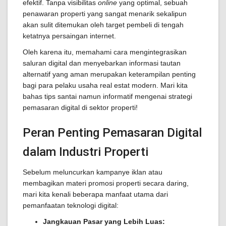
efektif. Tanpa visibilitas
online
yang optimal, sebuah
penawaran properti yang sangat menarik sekalipun
akan sulit ditemukan oleh target pembeli di tengah
ketatnya persaingan internet.
Oleh karena itu, memahami cara mengintegrasikan
saluran digital dan menyebarkan informasi tautan
alternatif yang aman merupakan keterampilan penting
bagi para pelaku usaha real estat modern. Mari kita
bahas tips santai namun informatif mengenai strategi
pemasaran digital di sektor properti!
Peran Penting Pemasaran Digital
dalam Industri Properti
Sebelum meluncurkan kampanye iklan atau
membagikan materi promosi properti secara daring,
mari kita kenali beberapa manfaat utama dari
pemanfaatan teknologi digital:
Jangkauan Pasar yang Lebih Luas: