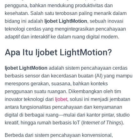
pengguna, bahkan mendukung produktivitas dan
kesehatan. Salah satu terobosan paling menarik dalam
bidang ini adalah
Ijobet LightMotion
, sebuah inovasi
teknologi cerdas yang mengintegrasikan pencahayaan
adaptif dan interaktif ke dalam ruang digital modern.
Apa Itu Ijobet LightMotion?
Ijobet LightMotion
adalah sistem pencahayaan cerdas
berbasis sensor dan kecerdasan buatan (AI) yang mampu
merespons gerakan, suasana, bahkan konteks
penggunaan suatu ruangan. Dikembangkan oleh tim
inovator teknologi dari
Ijobet
, solusi ini menjadi jembatan
antara fungsionalitas pencahayaan dan kenyamanan
digital di berbagai ruang—mulai dari kantor pintar, studio
kreatif, hingga rumah berbasis IoT (
Internet of Things
).
Berbeda dari sistem pencahayaan konvensional,