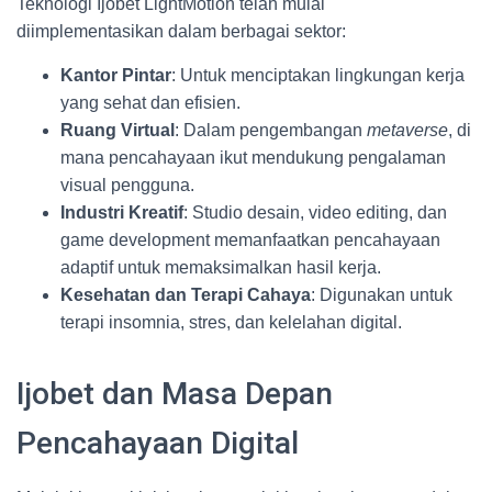
Teknologi Ijobet LightMotion telah mulai
diimplementasikan dalam berbagai sektor:
Kantor Pintar
: Untuk menciptakan lingkungan kerja
yang sehat dan efisien.
Ruang Virtual
: Dalam pengembangan
metaverse
, di
mana pencahayaan ikut mendukung pengalaman
visual pengguna.
Industri Kreatif
: Studio desain, video editing, dan
game development memanfaatkan pencahayaan
adaptif untuk memaksimalkan hasil kerja.
Kesehatan dan Terapi Cahaya
: Digunakan untuk
terapi insomnia, stres, dan kelelahan digital.
Ijobet dan Masa Depan
Pencahayaan Digital