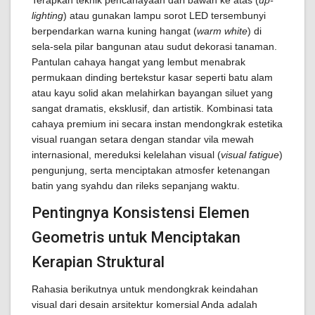
Terapkan teknik pencahayaan dari bawah ke atas (
up-
lighting
) atau gunakan lampu sorot LED tersembunyi
berpendarkan warna kuning hangat (
warm white
) di
sela-sela pilar bangunan atau sudut dekorasi tanaman.
Pantulan cahaya hangat yang lembut menabrak
permukaan dinding bertekstur kasar seperti batu alam
atau kayu solid akan melahirkan bayangan siluet yang
sangat dramatis, eksklusif, dan artistik. Kombinasi tata
cahaya premium ini secara instan mendongkrak estetika
visual ruangan setara dengan standar vila mewah
internasional, mereduksi kelelahan visual (
visual fatigue
)
pengunjung, serta menciptakan atmosfer ketenangan
batin yang syahdu dan rileks sepanjang waktu.
Pentingnya Konsistensi Elemen
Geometris untuk Menciptakan
Kerapian Struktural
Rahasia berikutnya untuk mendongkrak keindahan
visual dari desain arsitektur komersial Anda adalah