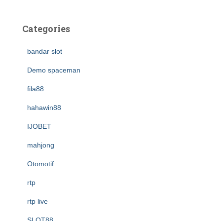
Categories
bandar slot
Demo spaceman
fila88
hahawin88
IJOBET
mahjong
Otomotif
rtp
rtp live
SLOT88