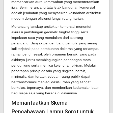
memancarkan aura kemewahan yang menenteramkan
jiwa. Seni merancang tata letak bangunan komersial
adalah jembatan yang menyatukan keindahan arsitektur
modern dengan efisiensi fungsi ruang harian.
Merancang lanskap arsitektur komersial menuntut
akurasi perhitungan geometri tingkat tinggi serta
kepekaan rasa yang mendalam dari seorang
perancang. Banyak pengembang pemula yang sering
kali terjebak pada pembuatan dekorasi yang terlampau
ramai, penuh sesak oleh ornamen berisik, yang pada
akhirnya justru membingungkan pandangan mata
pengunjung serta memicu kejenuhan pikiran. Melalui
penerapan prinsip desain yang ringkas, bersih,
minimalis, dan teratur, sebuah ruang publik dapat
bertransformasi menjadi oasis urban yang sangat
berkelas, tepercaya, dan memberikan kedamaian batin
bagi siapa saja yang berada di dalamnya.
Memanfaatkan Skema
Pencahayaan Lampu Sorot untuk