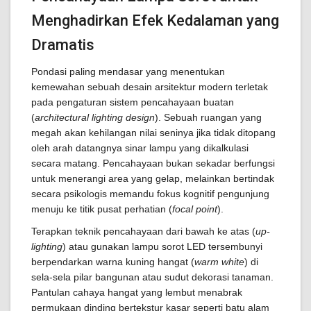
Menghadirkan Efek Kedalaman yang
Dramatis
Pondasi paling mendasar yang menentukan
kemewahan sebuah desain arsitektur modern terletak
pada pengaturan sistem pencahayaan buatan
(
architectural lighting design
). Sebuah ruangan yang
megah akan kehilangan nilai seninya jika tidak ditopang
oleh arah datangnya sinar lampu yang dikalkulasi
secara matang. Pencahayaan bukan sekadar berfungsi
untuk menerangi area yang gelap, melainkan bertindak
secara psikologis memandu fokus kognitif pengunjung
menuju ke titik pusat perhatian (
focal point
).
Terapkan teknik pencahayaan dari bawah ke atas (
up-
lighting
) atau gunakan lampu sorot LED tersembunyi
berpendarkan warna kuning hangat (
warm white
) di
sela-sela pilar bangunan atau sudut dekorasi tanaman.
Pantulan cahaya hangat yang lembut menabrak
permukaan dinding bertekstur kasar seperti batu alam