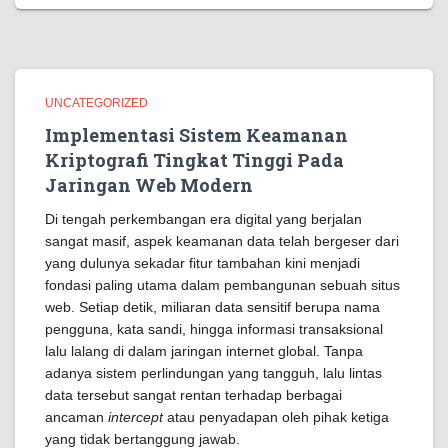
UNCATEGORIZED
Implementasi Sistem Keamanan
Kriptografi Tingkat Tinggi Pada
Jaringan Web Modern
Di tengah perkembangan era digital yang berjalan
sangat masif, aspek keamanan data telah bergeser dari
yang dulunya sekadar fitur tambahan kini menjadi
fondasi paling utama dalam pembangunan sebuah situs
web. Setiap detik, miliaran data sensitif berupa nama
pengguna, kata sandi, hingga informasi transaksional
lalu lalang di dalam jaringan internet global. Tanpa
adanya sistem perlindungan yang tangguh, lalu lintas
data tersebut sangat rentan terhadap berbagai
ancaman
intercept
atau penyadapan oleh pihak ketiga
yang tidak bertanggung jawab.