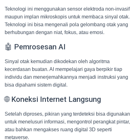
Teknologi ini menggunakan sensor elektroda non-invasif
maupun implan mikroskopis untuk membaca sinyal otak.
Teknologi ini bisa mengenali pola gelombang otak yang
berhubungan dengan niat, fokus, atau emosi.
🤖 Pemrosesan AI
Sinyal otak kemudian dikodekan oleh algoritma
kecerdasan buatan. AI mempelajari gaya berpikir tiap
individu dan menerjemahkannya menjadi instruksi yang
bisa dipahami sistem digital.
🌐 Koneksi Internet Langsung
Setelah diproses, pikiran yang terdeteksi bisa digunakan
untuk menelusuri informasi, mengontrol perangkat pintar,
atau bahkan mengakses ruang digital 3D seperti
metaverse.