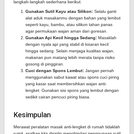
langkah-langkah sederhana berikut:
Gunakan Sutil Kayu atau Silikon:
Selalu ganti
alat aduk masakanmu dengan bahan yang lembut
seperti kayu, bambu, atau silikon tahan panas
agar permukaan wajan aman dari goresan.
Gunakan Api Kecil hingga Sedang:
Masaklah
dengan nyala api yang stabil di kisaran kecil
hingga sedang. Selain menjaga kualitas wajan,
makanan pun matang lebih merata tanpa risiko
gosong di pinggiran.
Cuci dengan Spons Lembut:
Jangan pernah
menggunakan sabut kawat atau spons cuci piring
yang kasar saat membersihkan wajan anti-
lengket. Gunakan sisi spons yang lembut dengan
sedikit cairan pencuci piring biasa.
Kesimpulan
Merawat peralatan masak anti-lengket di rumah tidaklah
rumit, asalkan kita disiplin menghindari penggunaan sutil