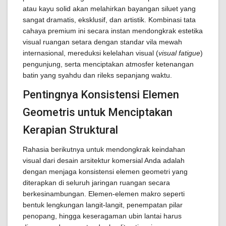
atau kayu solid akan melahirkan bayangan siluet yang
sangat dramatis, eksklusif, dan artistik. Kombinasi tata
cahaya premium ini secara instan mendongkrak estetika
visual ruangan setara dengan standar vila mewah
internasional, mereduksi kelelahan visual (
visual fatigue
)
pengunjung, serta menciptakan atmosfer ketenangan
batin yang syahdu dan rileks sepanjang waktu.
Pentingnya Konsistensi Elemen
Geometris untuk Menciptakan
Kerapian Struktural
Rahasia berikutnya untuk mendongkrak keindahan
visual dari desain arsitektur komersial Anda adalah
dengan menjaga konsistensi elemen geometri yang
diterapkan di seluruh jaringan ruangan secara
berkesinambungan. Elemen-elemen makro seperti
bentuk lengkungan langit-langit, penempatan pilar
penopang, hingga keseragaman ubin lantai harus