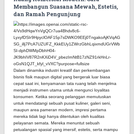
Membangun Suasana Mewah, Estetis,
dan Ramah Pengunjung
Dalam dinamika industri kreatif dan perkembangan
bisnis fisik maupun digital yang bergerak luar biasa
cepat saat ini, kenyamanan tata ruang telah menjelma
menjadi instrumen utama untuk mengunci loyalitas
konsumen. Ketika seorang pelanggan memutuskan
untuk mendatangi sebuah pusat kuliner, galeri seni,
maupun area pameran modern, impresi pertama
mereka tidak lagi hanya ditentukan oleh kualitas
pelayanan semata. Mereka menuntut sebuah
petualangan spasial yang imersif, estetis, serta mampu