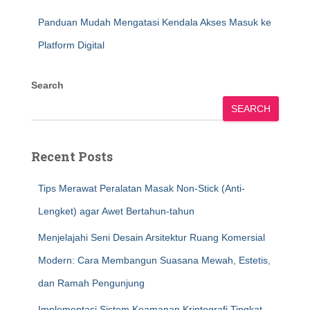
Panduan Mudah Mengatasi Kendala Akses Masuk ke
Platform Digital
Search
SEARCH
Recent Posts
Tips Merawat Peralatan Masak Non-Stick (Anti-
Lengket) agar Awet Bertahun-tahun
Menjelajahi Seni Desain Arsitektur Ruang Komersial
Modern: Cara Membangun Suasana Mewah, Estetis,
dan Ramah Pengunjung
Implementasi Sistem Keamanan Kriptografi Tingkat