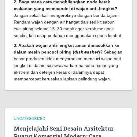
2. Bagaimana cara menghilangkan noda kerak
makanan yang membandel di wajan anti-lengket?
Jangan sekali-kali mengeroknya dengan benda tajam!
Rendam wajan dengan air hangat dan sedikit sabun
cuci piring selama 15–30 menit agar kerak melunak
sendiri, lalu usap perlahan menggunakan spons lembut.
3. Apakah wajan anti-lengket aman dimasukkan ke
dalam mesin pencuci piring (
dishwasher
)?
Sebagian
besar produsen tidak menyarankan mencuci wajan anti-
lengket di dalam
dishwasher
karena suhu panas yang
ekstrem dan deterjen keras di dalamnya dapat
mempercepat kerusakan lapisan pelindung wajan.
UNCATEGORIZED
Menjelajahi Seni Desain Arsitektur
Ruang Komersial Modern: Cara