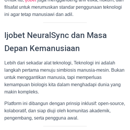
filsafat untuk merumuskan standar penggunaan teknologi
ini agar tetap manusiawi dan adil.
Ijobet NeuralSync dan Masa
Depan Kemanusiaan
Lebih dari sekadar alat teknologi, Teknologi ini adalah
langkah pertama menuju simbiosis manusia-mesin. Bukan
untuk menggantikan manusia, tapi memperluas
kemampuan biologis kita dalam menghadapi dunia yang
makin kompleks.
Platform ini dibangun dengan prinsip inklusif: open-source,
kolaboratif, dan siap diuji oleh komunitas akademik,
pengembang, serta pengguna awal.