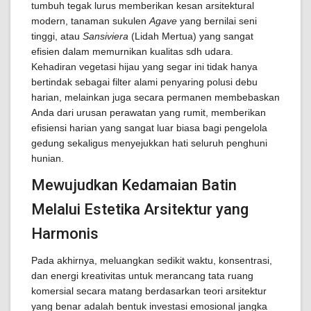
tumbuh tegak lurus memberikan kesan arsitektural
modern, tanaman sukulen
Agave
yang bernilai seni
tinggi, atau
Sansiviera
(Lidah Mertua) yang sangat
efisien dalam memurnikan kualitas sdh udara.
Kehadiran vegetasi hijau yang segar ini tidak hanya
bertindak sebagai filter alami penyaring polusi debu
harian, melainkan juga secara permanen membebaskan
Anda dari urusan perawatan yang rumit, memberikan
efisiensi harian yang sangat luar biasa bagi pengelola
gedung sekaligus menyejukkan hati seluruh penghuni
hunian.
Mewujudkan Kedamaian Batin
Melalui Estetika Arsitektur yang
Harmonis
Pada akhirnya, meluangkan sedikit waktu, konsentrasi,
dan energi kreativitas untuk merancang tata ruang
komersial secara matang berdasarkan teori arsitektur
yang benar adalah bentuk investasi emosional jangka