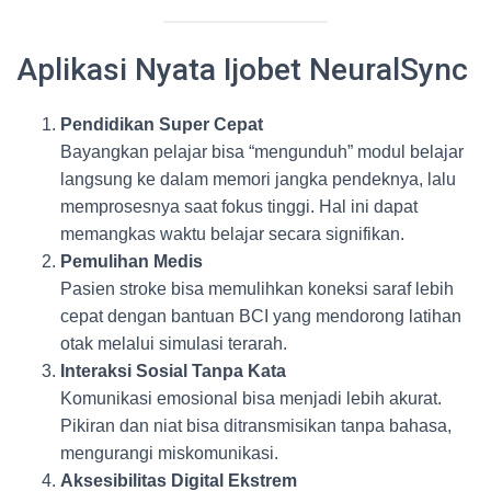
Aplikasi Nyata Ijobet NeuralSync
Pendidikan Super Cepat
Bayangkan pelajar bisa “mengunduh” modul belajar
langsung ke dalam memori jangka pendeknya, lalu
memprosesnya saat fokus tinggi. Hal ini dapat
memangkas waktu belajar secara signifikan.
Pemulihan Medis
Pasien stroke bisa memulihkan koneksi saraf lebih
cepat dengan bantuan BCI yang mendorong latihan
otak melalui simulasi terarah.
Interaksi Sosial Tanpa Kata
Komunikasi emosional bisa menjadi lebih akurat.
Pikiran dan niat bisa ditransmisikan tanpa bahasa,
mengurangi miskomunikasi.
Aksesibilitas Digital Ekstrem