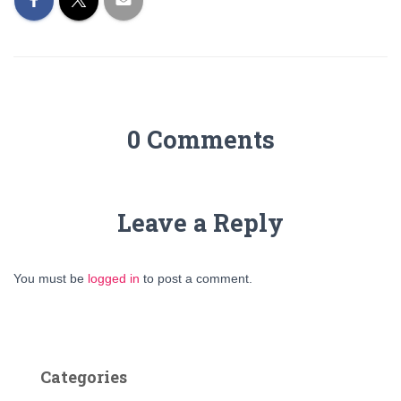
0 Comments
Leave a Reply
You must be
logged in
to post a comment.
Categories