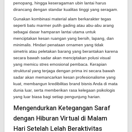
penopang, hingga keseragaman ubin lantai harus
dirancang dengan standar kualitas tinggi yang seragam.
Gunakan kombinasi material alam berkarakter tegas
seperti batu marmer putih gading atau abu-abu arang
sebagai dasar hamparan lantai utama untuk
menciptakan kesan ruangan yang bersih, lapang, dan
minimalis. Hindari penataan ornamen yang tidak
simetris atau peletakan barang yang berantakan karena
secara bawah sadar akan menciptakan polusi visual
yang memicu stres emosional pembaca. Kerapian
struktural yang terjaga dengan prima ini secara bawah
sadar akan memancarkan kesan profesionalisme yang
kuat, membangun kredibilitas brand bisnis Anda di mata
dunia luar, serta memberikan rasa kelegaan psikologis
yang luar biasa bagi setiap pengunjung harian.
Mengendurkan Ketegangan Saraf
dengan Hiburan Virtual di Malam
Hari Setelah Lelah Beraktivitas