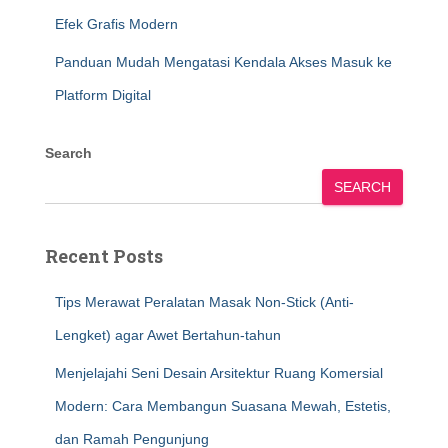
Efek Grafis Modern
Panduan Mudah Mengatasi Kendala Akses Masuk ke
Platform Digital
Search
SEARCH
Recent Posts
Tips Merawat Peralatan Masak Non-Stick (Anti-
Lengket) agar Awet Bertahun-tahun
Menjelajahi Seni Desain Arsitektur Ruang Komersial
Modern: Cara Membangun Suasana Mewah, Estetis,
dan Ramah Pengunjung