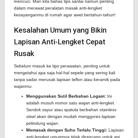
mencuci. Mari kita bahas tips santai namun penting
dalam merawat peralatan masak anti-lengket
kesayanganmu di rumah agar awet bertahun-tahun!
Kesalahan Umum yang Bikin
Lapisan Anti-Lengket Cepat
Rusak
Sebelum masuk ke tips perawatan, penting untuk
mengetahui apa saja hal-hal sepele yang sering kali
tanpa sadar merusak lapisan teflon atau keramik pada
wajanmu:
Menggunakan Sutil Berbahan Logam:
Ini
adalah musuh nomor satu wajan anti-lengket.
Sendok sayur atau spatula berbahan
stainless
steel
akan dengan mudah menggores lapisan
pelindung wajan.
Memasak dengan Suhu Terlalu Tinggi:
Lapisan
anti-lengket umumnya tidak dirancang untuk api