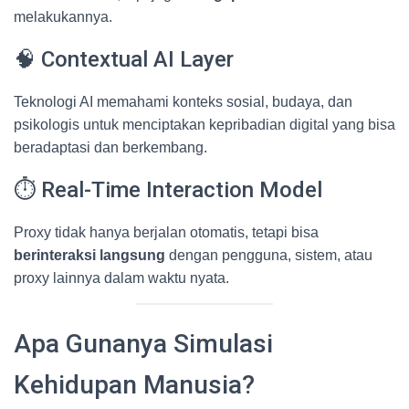
melakukannya.
🧠 Contextual AI Layer
Teknologi AI memahami konteks sosial, budaya, dan
psikologis untuk menciptakan kepribadian digital yang bisa
beradaptasi dan berkembang.
⏱️ Real-Time Interaction Model
Proxy tidak hanya berjalan otomatis, tetapi bisa
berinteraksi langsung
dengan pengguna, sistem, atau
proxy lainnya dalam waktu nyata.
Apa Gunanya Simulasi
Kehidupan Manusia?