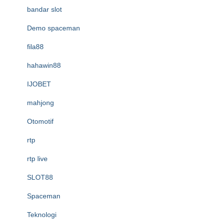
bandar slot
Demo spaceman
fila88
hahawin88
IJOBET
mahjong
Otomotif
rtp
rtp live
SLOT88
Spaceman
Teknologi