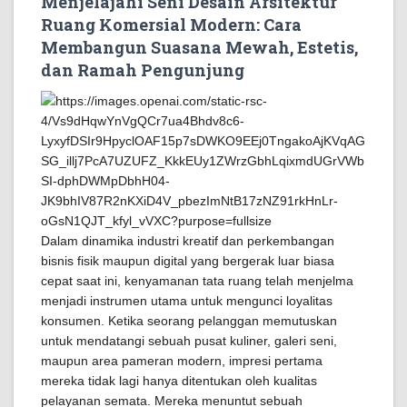
Menjelajahi Seni Desain Arsitektur
Ruang Komersial Modern: Cara
Membangun Suasana Mewah, Estetis,
dan Ramah Pengunjung
Dalam dinamika industri kreatif dan perkembangan
bisnis fisik maupun digital yang bergerak luar biasa
cepat saat ini, kenyamanan tata ruang telah menjelma
menjadi instrumen utama untuk mengunci loyalitas
konsumen. Ketika seorang pelanggan memutuskan
untuk mendatangi sebuah pusat kuliner, galeri seni,
maupun area pameran modern, impresi pertama
mereka tidak lagi hanya ditentukan oleh kualitas
pelayanan semata. Mereka menuntut sebuah