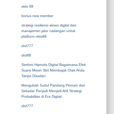
okto 88
bonus new member
strategi resiliensi akses digital dan
manajemen jalur cadangan untuk
platform okto88
slot777
slot88
Simfoni Hipnotis Digital Bagaimana Efek
Suara Mesin Slot Membajak Otak Anda
Tanpa Disadari
Mengubah Sudut Pandang Pemain dari
Sekadar Penjudi Menjadi Ahli Strategi
Probabilitas di Era Digital
slot777