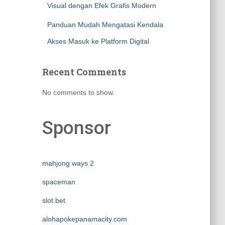
Visual dengan Efek Grafis Modern
Panduan Mudah Mengatasi Kendala
Akses Masuk ke Platform Digital
Recent Comments
No comments to show.
Sponsor
mahjong ways 2
spaceman
slot bet
alohapokepanamacity.com