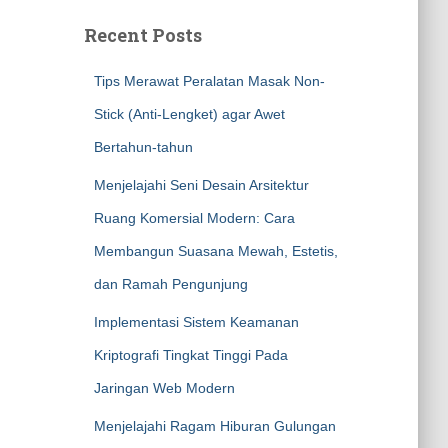
Recent Posts
Tips Merawat Peralatan Masak Non-
Stick (Anti-Lengket) agar Awet
Bertahun-tahun
Menjelajahi Seni Desain Arsitektur
Ruang Komersial Modern: Cara
Membangun Suasana Mewah, Estetis,
dan Ramah Pengunjung
Implementasi Sistem Keamanan
Kriptografi Tingkat Tinggi Pada
Jaringan Web Modern
Menjelajahi Ragam Hiburan Gulungan