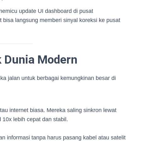
memicu update UI dashboard di pusat
 bisa langsung memberi sinyal koreksi ke pusat
k Dunia Modern
 jalan untuk berbagai kemungkinan besar di
atau internet biasa. Mereka saling sinkron lewat
10x lebih cepat dan stabil.
n informasi tanpa harus pasang kabel atau satelit