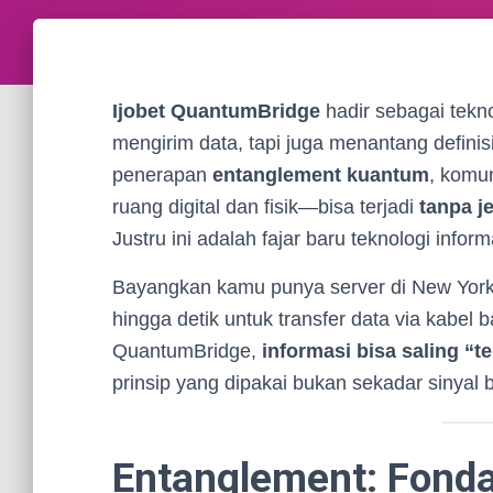
Ijobet QuantumBridge
hadir sebagai tekn
mengirim data, tapi juga menantang definis
penerapan
entanglement kuantum
, komun
ruang digital dan fisik—bisa terjadi
tanpa j
Justru ini adalah fajar baru teknologi info
Bayangkan kamu punya server di New York da
hingga detik untuk transfer data via kabel b
QuantumBridge,
informasi bisa saling “t
prinsip yang dipakai bukan sekadar sinyal b
Entanglement: Fonda