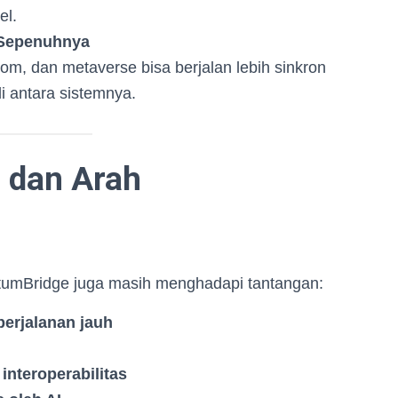
el.
 Sepenuhnya
nom, dan metaverse bisa berjalan lebih sinkron
i antara sistemnya.
 dan Arah
ntumBridge juga masih menghadapi tantangan:
perjalanan jauh
interoperabilitas