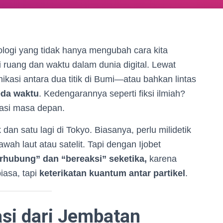
ologi yang tidak hanya mengubah cara kita
i ruang dan waktu dalam dunia digital. Lewat
ikasi antara dua titik di Bumi—atau bahkan lintas
eda waktu
. Kedengarannya seperti fiksi ilmiah?
rmasi masa depan.
n satu lagi di Tokyo. Biasanya, perlu milidetik
awah laut atau satelit. Tapi dengan Ijobet
erhubung” dan “bereaksi” seketika,
karena
iasa, tapi
keterikatan kuantum antar partikel
.
si dari Jembatan