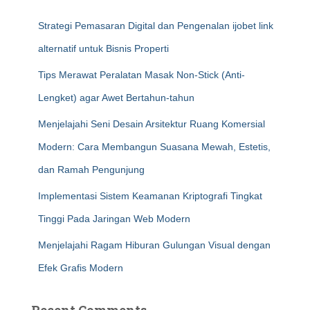
Strategi Pemasaran Digital dan Pengenalan ijobet link
alternatif untuk Bisnis Properti
Tips Merawat Peralatan Masak Non-Stick (Anti-
Lengket) agar Awet Bertahun-tahun
Menjelajahi Seni Desain Arsitektur Ruang Komersial
Modern: Cara Membangun Suasana Mewah, Estetis,
dan Ramah Pengunjung
Implementasi Sistem Keamanan Kriptografi Tingkat
Tinggi Pada Jaringan Web Modern
Menjelajahi Ragam Hiburan Gulungan Visual dengan
Efek Grafis Modern