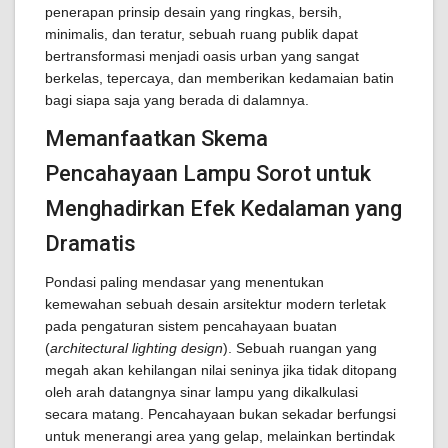
penerapan prinsip desain yang ringkas, bersih,
minimalis, dan teratur, sebuah ruang publik dapat
bertransformasi menjadi oasis urban yang sangat
berkelas, tepercaya, dan memberikan kedamaian batin
bagi siapa saja yang berada di dalamnya.
Memanfaatkan Skema
Pencahayaan Lampu Sorot untuk
Menghadirkan Efek Kedalaman yang
Dramatis
Pondasi paling mendasar yang menentukan
kemewahan sebuah desain arsitektur modern terletak
pada pengaturan sistem pencahayaan buatan
(
architectural lighting design
). Sebuah ruangan yang
megah akan kehilangan nilai seninya jika tidak ditopang
oleh arah datangnya sinar lampu yang dikalkulasi
secara matang. Pencahayaan bukan sekadar berfungsi
untuk menerangi area yang gelap, melainkan bertindak