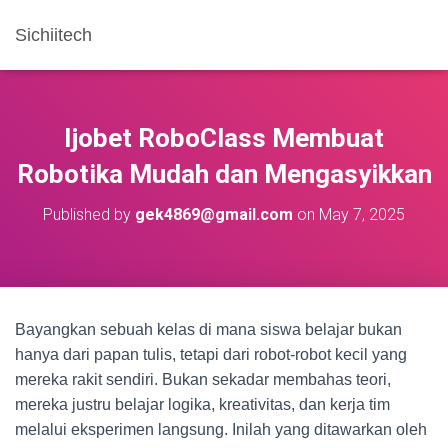
Sichiitech
Ijobet RoboClass Membuat
Robotika Mudah dan Mengasyikkan
Published by
gek4869@gmail.com
on
May 7, 2025
Bayangkan sebuah kelas di mana siswa belajar bukan
hanya dari papan tulis, tetapi dari robot-robot kecil yang
mereka rakit sendiri. Bukan sekadar membahas teori,
mereka justru belajar logika, kreativitas, dan kerja tim
melalui eksperimen langsung. Inilah yang ditawarkan oleh