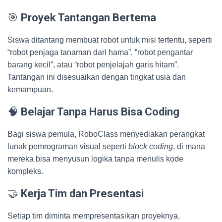
🎯
Proyek Tantangan Bertema
Siswa ditantang membuat robot untuk misi tertentu, seperti
“robot penjaga tanaman dari hama”, “robot pengantar
barang kecil”, atau “robot penjelajah garis hitam”.
Tantangan ini disesuaikan dengan tingkat usia dan
kemampuan.
🧠
Belajar Tanpa Harus Bisa Coding
Bagi siswa pemula, RoboClass menyediakan perangkat
lunak pemrograman visual seperti
block coding
, di mana
mereka bisa menyusun logika tanpa menulis kode
kompleks.
🤝
Kerja Tim dan Presentasi
Setiap tim diminta mempresentasikan proyeknya,