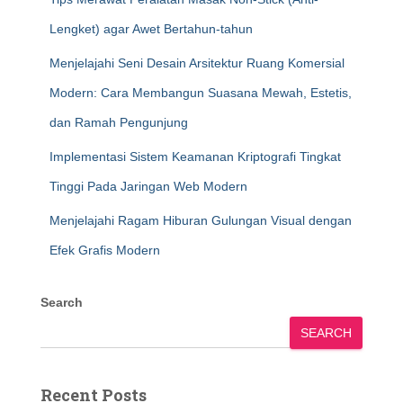
Lengket) agar Awet Bertahun-tahun
Menjelajahi Seni Desain Arsitektur Ruang Komersial
Modern: Cara Membangun Suasana Mewah, Estetis,
dan Ramah Pengunjung
Implementasi Sistem Keamanan Kriptografi Tingkat
Tinggi Pada Jaringan Web Modern
Menjelajahi Ragam Hiburan Gulungan Visual dengan
Efek Grafis Modern
Search
SEARCH
Recent Posts