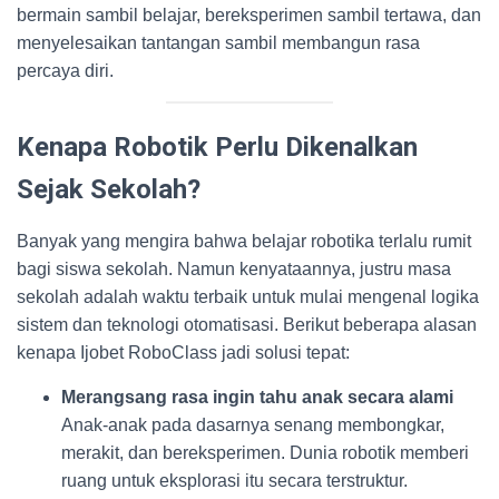
bermain sambil belajar, bereksperimen sambil tertawa, dan
menyelesaikan tantangan sambil membangun rasa
percaya diri.
Kenapa Robotik Perlu Dikenalkan
Sejak Sekolah?
Banyak yang mengira bahwa belajar robotika terlalu rumit
bagi siswa sekolah. Namun kenyataannya, justru masa
sekolah adalah waktu terbaik untuk mulai mengenal logika
sistem dan teknologi otomatisasi. Berikut beberapa alasan
kenapa Ijobet RoboClass jadi solusi tepat:
Merangsang rasa ingin tahu anak secara alami
Anak-anak pada dasarnya senang membongkar,
merakit, dan bereksperimen. Dunia robotik memberi
ruang untuk eksplorasi itu secara terstruktur.