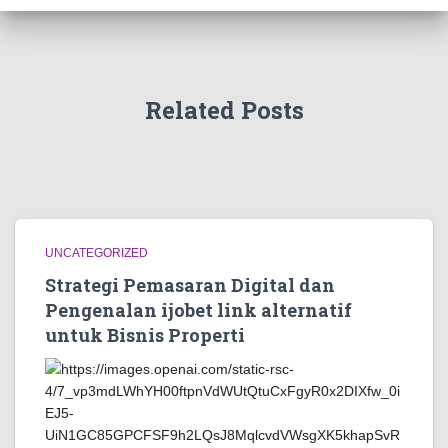
Related Posts
UNCATEGORIZED
Strategi Pemasaran Digital dan
Pengenalan ijobet link alternatif
untuk Bisnis Properti