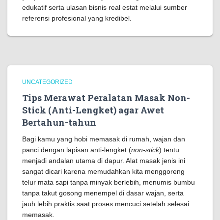
edukatif serta ulasan bisnis real estat melalui sumber
referensi profesional yang kredibel.
UNCATEGORIZED
Tips Merawat Peralatan Masak Non-
Stick (Anti-Lengket) agar Awet
Bertahun-tahun
Bagi kamu yang hobi memasak di rumah, wajan dan
panci dengan lapisan anti-lengket (
non-stick
) tentu
menjadi andalan utama di dapur. Alat masak jenis ini
sangat dicari karena memudahkan kita menggoreng
telur mata sapi tanpa minyak berlebih, menumis bumbu
tanpa takut gosong menempel di dasar wajan, serta
jauh lebih praktis saat proses mencuci setelah selesai
memasak.