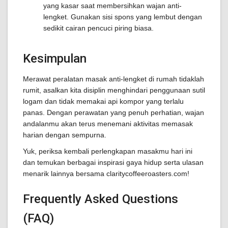
yang kasar saat membersihkan wajan anti-
lengket. Gunakan sisi spons yang lembut dengan
sedikit cairan pencuci piring biasa.
Kesimpulan
Merawat peralatan masak anti-lengket di rumah tidaklah
rumit, asalkan kita disiplin menghindari penggunaan sutil
logam dan tidak memakai api kompor yang terlalu
panas. Dengan perawatan yang penuh perhatian, wajan
andalanmu akan terus menemani aktivitas memasak
harian dengan sempurna.
Yuk, periksa kembali perlengkapan masakmu hari ini
dan temukan berbagai inspirasi gaya hidup serta ulasan
menarik lainnya bersama claritycoffeeroasters.com!
Frequently Asked Questions
(FAQ)