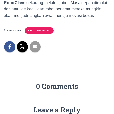
RoboClass
sekarang melalui Ijobet. Masa depan dimulai
dari satu ide kecil, dan robot pertama mereka mungkin
akan menjadi langkah awal menuju inovasi besar.
Categories:
UNCATEGORIZED
0 Comments
Leave a Reply