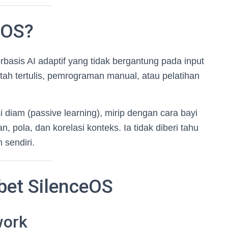
ceOS?
rbasis AI adaptif yang tidak bergantung pada input
intah tertulis, pemrograman manual, atau pelatihan
iam (passive learning), mirip dengan cara bayi
 pola, dan korelasi konteks. Ia tidak diberi tahu
 sendiri.
obet SilenceOS
work