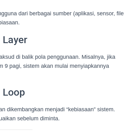
ngguna dari berbagai sumber (aplikasi, sensor, file
biasaan.
c Layer
ud di balik pola penggunaan. Misalnya, jika
am 9 pagi, sistem akan mulai menyiapkannya
e Loop
 dan dikembangkan menjadi “kebiasaan” sistem.
uaikan sebelum diminta.