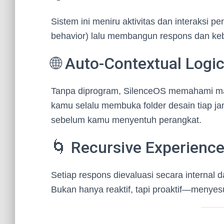
Sistem ini meniru aktivitas dan interaksi pe
behavior) lalu membangun respons dan ke
🌐 Auto-Contextual Logi
Tanpa diprogram, SilenceOS memahami maks
kamu selalu membuka folder desain tiap j
sebelum kamu menyentuh perangkat.
🌀 Recursive Experienc
Setiap respons dievaluasi secara internal
Bukan hanya reaktif, tapi proaktif—menyes