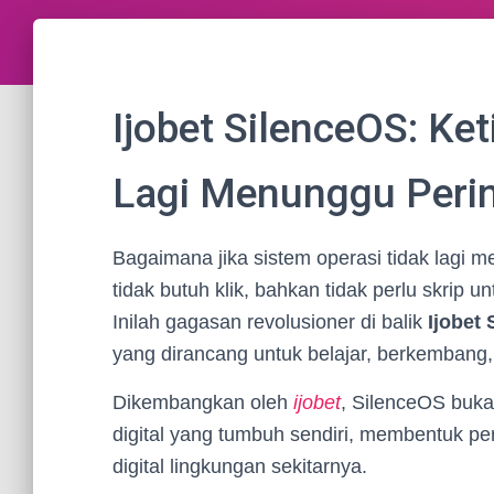
Ijobet SilenceOS: Ke
Lagi Menunggu Peri
Bagaimana jika sistem operasi tidak lagi 
tidak butuh klik, bahkan tidak perlu skrip un
Inilah gagasan revolusioner di balik
Ijobet
yang dirancang untuk belajar, berkembang
Dikembangkan oleh
ijobet
, SilenceOS buka
digital yang tumbuh sendiri, membentuk per
digital lingkungan sekitarnya.