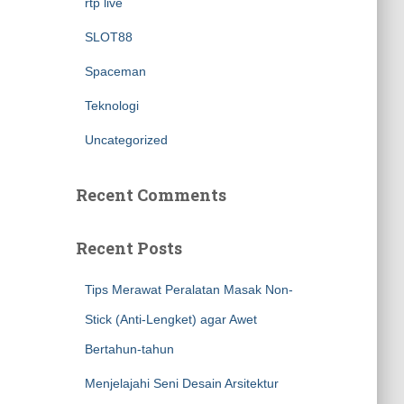
rtp live
SLOT88
Spaceman
Teknologi
Uncategorized
Recent Comments
Recent Posts
Tips Merawat Peralatan Masak Non-
Stick (Anti-Lengket) agar Awet
Bertahun-tahun
Menjelajahi Seni Desain Arsitektur