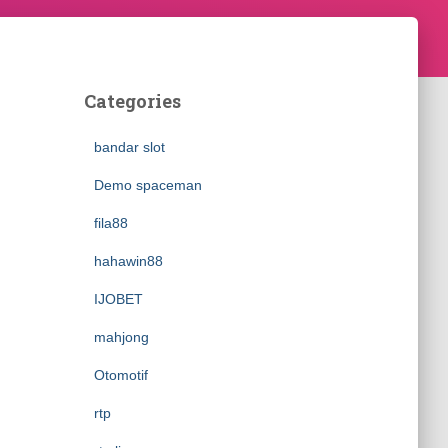
Categories
bandar slot
Demo spaceman
fila88
hahawin88
IJOBET
mahjong
Otomotif
rtp