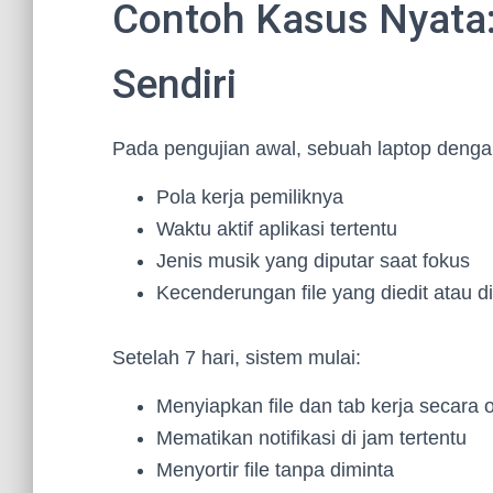
Contoh Kasus Nyata:
Sendiri
Pada pengujian awal, sebuah laptop denga
Pola kerja pemiliknya
Waktu aktif aplikasi tertentu
Jenis musik yang diputar saat fokus
Kecenderungan file yang diedit atau d
Setelah 7 hari, sistem mulai:
Menyiapkan file dan tab kerja secara 
Mematikan notifikasi di jam tertentu
Menyortir file tanpa diminta