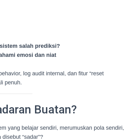
sistem salah prediksi?
ahami emosi dan niat
avior, log audit internal, dan fitur “reset
li penuh.
adaran Buatan?
m yang belajar sendiri, merumuskan pola sendiri,
a disebut “sadar”?