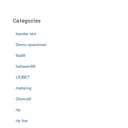
Categories
bandar slot
Demo spaceman
fila88
hahawin88
IJOBET
mahjong
Otomotif
rtp
rtp live