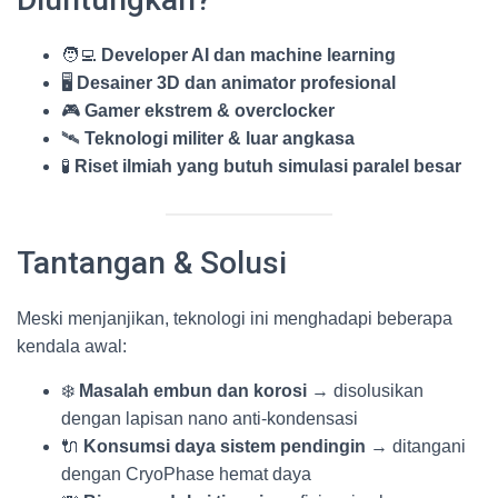
🧑‍💻
Developer AI dan machine learning
🖥️
Desainer 3D dan animator profesional
🎮
Gamer ekstrem & overclocker
🛰️
Teknologi militer & luar angkasa
🧪
Riset ilmiah yang butuh simulasi paralel besar
Tantangan & Solusi
Meski menjanjikan, teknologi ini menghadapi beberapa
kendala awal:
❄️
Masalah embun dan korosi
→ disolusikan
dengan lapisan nano anti-kondensasi
🔌
Konsumsi daya sistem pendingin
→ ditangani
dengan CryoPhase hemat daya