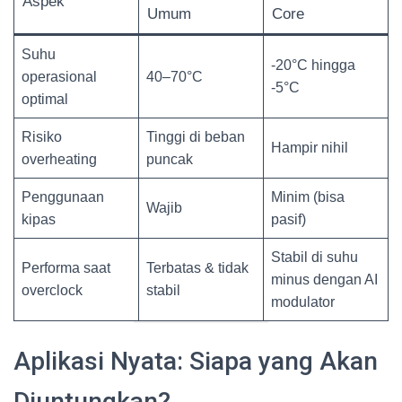
Aspek
Umum
Core
Suhu
-20°C hingga
operasional
40–70°C
-5°C
optimal
Risiko
Tinggi di beban
Hampir nihil
overheating
puncak
Penggunaan
Minim (bisa
Wajib
kipas
pasif)
Stabil di suhu
Performa saat
Terbatas & tidak
minus dengan AI
overclock
stabil
modulator
Aplikasi Nyata: Siapa yang Akan
Diuntungkan?