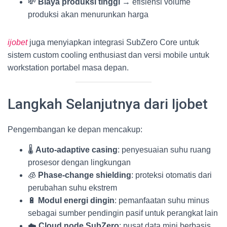
💸
Biaya produksi tinggi
→ efisiensi volume
produksi akan menurunkan harga
ijobet
juga menyiapkan integrasi SubZero Core untuk
sistem custom cooling enthusiast dan versi mobile untuk
workstation portabel masa depan.
Langkah Selanjutnya dari Ijobet
Pengembangan ke depan mencakup:
🌡️
Auto-adaptive casing
: penyesuaian suhu ruang
prosesor dengan lingkungan
🧊
Phase-change shielding
: proteksi otomatis dari
perubahan suhu ekstrem
🔋
Modul energi dingin
: pemanfaatan suhu minus
sebagai sumber pendingin pasif untuk perangkat lain
☁️
Cloud node SubZero
: pusat data mini berbasis