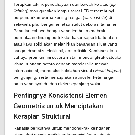
Terapkan teknik pencahayaan dari bawah ke atas (
up-
lighting
) atau gunakan lampu sorot LED tersembunyi
berpendarkan warna kuning hangat (
warm white
) di
sela-sela pilar bangunan atau sudut dekorasi tanaman.
Pantulan cahaya hangat yang lembut menabrak
permukaan dinding bertekstur kasar seperti batu alam
atau kayu solid akan melahirkan bayangan siluet yang
sangat dramatis, eksklusif, dan artistik. Kombinasi tata
cahaya premium ini secara instan mendongkrak estetika
visual ruangan setara dengan standar vila mewah
internasional, mereduksi kelelahan visual (
visual fatigue
)
pengunjung, serta menciptakan atmosfer ketenangan
batin yang syahdu dan rileks sepanjang waktu.
Pentingnya Konsistensi Elemen
Geometris untuk Menciptakan
Kerapian Struktural
Rahasia berikutnya untuk mendongkrak keindahan
visual dari desain arsitektur komersial Anda adalah