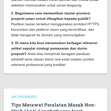
sebelum memutuskan untuk survei langsung.
2. Bagaimana cara memastikan tautan promosi
properti aman untuk dibagikan kepada publik?
Pastikan tautan tersebut menggunakan protokol HTTPS,
bersumber dari platform resmi yang terverifikasi, dan
tidak mengarah ke domain yang mencurigakan.
3. Di mana kita bisa menemukan berbagai referensi
artikel seputar strategi pemasaran dan dunia
properti?
Anda bisa menyimak beragam panduan
edukatif serta ulasan bisnis real estat melalui sumber
referensi profesional yang kredibel.
UNCATEGORIZED
Tips Merawat Peralatan Masak Non-