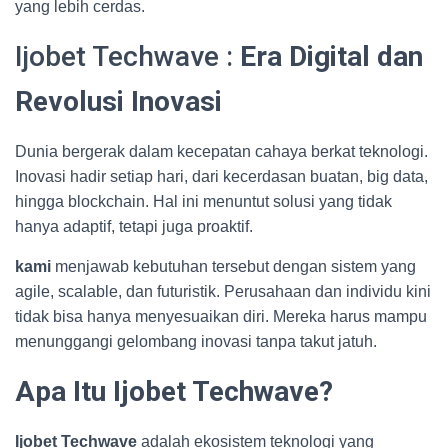
yang lebih cerdas.
Ijobet Techwave :
Era Digital dan
Revolusi Inovasi
Dunia bergerak dalam kecepatan cahaya berkat teknologi.
Inovasi hadir setiap hari, dari kecerdasan buatan, big data,
hingga blockchain. Hal ini menuntut solusi yang tidak
hanya adaptif, tetapi juga proaktif.
kami
menjawab kebutuhan tersebut dengan sistem yang
agile, scalable, dan futuristik. Perusahaan dan individu kini
tidak bisa hanya menyesuaikan diri. Mereka harus mampu
menunggangi gelombang inovasi tanpa takut jatuh.
Apa Itu Ijobet Techwave?
Ijobet Techwave
adalah ekosistem teknologi yang