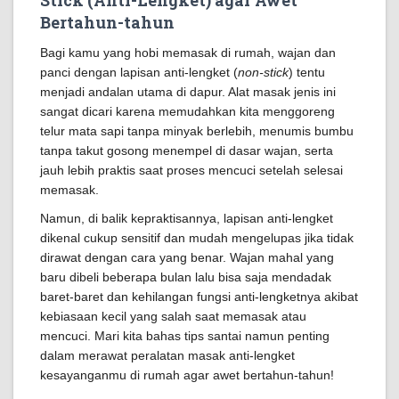
Stick (Anti-Lengket) agar Awet
Bertahun-tahun
Bagi kamu yang hobi memasak di rumah, wajan dan
panci dengan lapisan anti-lengket (
non-stick
) tentu
menjadi andalan utama di dapur. Alat masak jenis ini
sangat dicari karena memudahkan kita menggoreng
telur mata sapi tanpa minyak berlebih, menumis bumbu
tanpa takut gosong menempel di dasar wajan, serta
jauh lebih praktis saat proses mencuci setelah selesai
memasak.
Namun, di balik kepraktisannya, lapisan anti-lengket
dikenal cukup sensitif dan mudah mengelupas jika tidak
dirawat dengan cara yang benar. Wajan mahal yang
baru dibeli beberapa bulan lalu bisa saja mendadak
baret-baret dan kehilangan fungsi anti-lengketnya akibat
kebiasaan kecil yang salah saat memasak atau
mencuci. Mari kita bahas tips santai namun penting
dalam merawat peralatan masak anti-lengket
kesayanganmu di rumah agar awet bertahun-tahun!