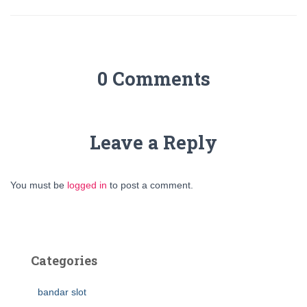
0 Comments
Leave a Reply
You must be
logged in
to post a comment.
Categories
bandar slot