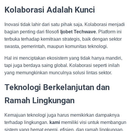
Kolaborasi Adalah Kunci
Inovasi tidak lahir dari satu pihak saja. Kolaborasi menjadi
bagian penting dari filosofi
Ijobet Techwave
. Platform ini
terbuka terhadap kemitraan strategis, baik dengan sektor
swasta, pemerintah, maupun komunitas teknologi.
Hal ini menciptakan ekosistem yang tidak hanya mandiri,
tapi juga berdaya saing global. Kolaborasi seperti inilah
yang memungkinkan munculnya solusi lintas sektor.
Teknologi Berkelanjutan dan
Ramah Lingkungan
Kemajuan teknologi juga harus memikirkan dampaknya
terhadap lingkungan.
kami
memiliki visi untuk membangun
sistem yang hemat energi, efisien, dan ramah lingkungan.