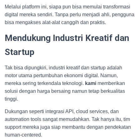
Melalui platform ini, siapa pun bisa memulai transformasi
digital mereka sendiri. Tanpa perlu menjadi ahli, pengguna
bisa mengakses alat-alat canggih dan praktis.
Mendukung Industri Kreatif dan
Startup
Tak bisa dipungkiri, industri kreatif dan startup adalah
motor utama pertumbuhan ekonomi digital. Namun,
mereka sering terkendala teknologi.
kami
memberikan
solusi dengan harga bersaing namun tetap berkualitas
tinggi.
Dukungan seperti integrasi API, cloud services, dan
automation tools sangat memudahkan. Tak hanya itu, tim
support mereka juga siap membantu dengan pendekatan
human-centered.