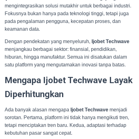
mengintegrasikan solusi mutakhir untuk berbagai industri.
Fokusnya bukan hanya pada teknologi tinggi, tetapi juga
pada pengalaman pengguna, kecepatan proses, dan
keamanan data.
Dengan pendekatan yang menyeluruh,
Ijobet Techwave
menjangkau berbagai sektor: finansial, pendidikan,
hiburan, hingga manufaktur. Semua ini disatukan dalam
satu platform yang mengutamakan inovasi tanpa batas.
Mengapa Ijobet Techwave Layak
Diperhitungkan
Ada banyak alasan mengapa
Ijobet Techwave
menjadi
sorotan. Pertama, platform ini tidak hanya mengikuti tren,
tetapi menciptakan tren baru. Kedua, adaptasi terhadap
kebutuhan pasar sangat cepat.