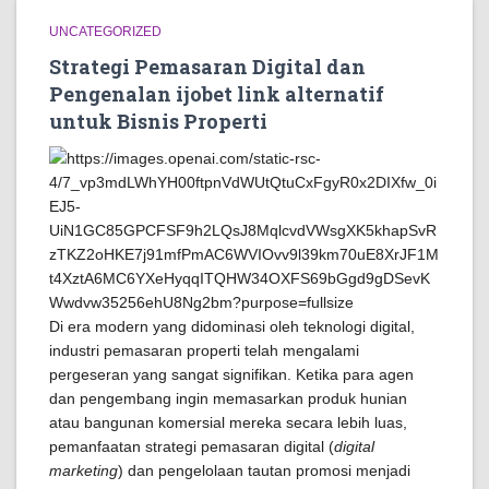
UNCATEGORIZED
Strategi Pemasaran Digital dan
Pengenalan ijobet link alternatif
untuk Bisnis Properti
Di era modern yang didominasi oleh teknologi digital,
industri pemasaran properti telah mengalami
pergeseran yang sangat signifikan. Ketika para agen
dan pengembang ingin memasarkan produk hunian
atau bangunan komersial mereka secara lebih luas,
pemanfaatan strategi pemasaran digital (
digital
marketing
) dan pengelolaan tautan promosi menjadi