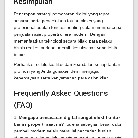
Kesimpulan
Penerapan strategi pemasaran digital yang tepat
sasaran serta pengelolaan tautan akses yang
profesional adalah fondasi penting dalam mempercepat
penjualan aset properti di era modern. Dengan
memanfaatkan teknologi secara bijak, para pelaku
bisnis real estat dapat meraih kesuksesan yang lebih
besar.
Perhatikan selalu kualitas dan keandalan setiap tautan
promosi yang Anda gunakan demi menjaga
kepercayaan serta kenyamanan para calon klien.
Frequently Asked Questions
(FAQ)
1. Mengapa pemasaran digital sangat efektif untuk
bisnis properti saat ini?
Karena sebagian besar calon
pembeli modern selalu memulai pencarian hunian
idaman mereka melalui mesin pencari dan media sosial