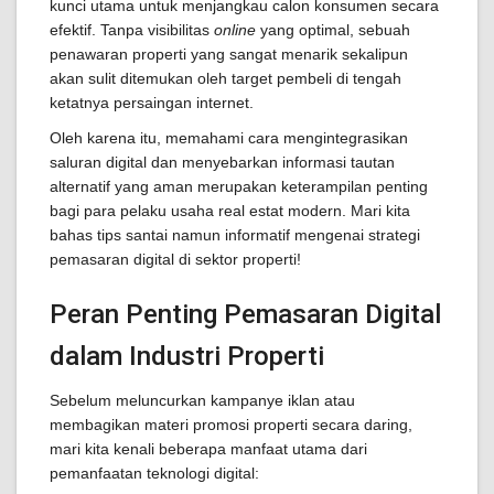
kunci utama untuk menjangkau calon konsumen secara
efektif. Tanpa visibilitas
online
yang optimal, sebuah
penawaran properti yang sangat menarik sekalipun
akan sulit ditemukan oleh target pembeli di tengah
ketatnya persaingan internet.
Oleh karena itu, memahami cara mengintegrasikan
saluran digital dan menyebarkan informasi tautan
alternatif yang aman merupakan keterampilan penting
bagi para pelaku usaha real estat modern. Mari kita
bahas tips santai namun informatif mengenai strategi
pemasaran digital di sektor properti!
Peran Penting Pemasaran Digital
dalam Industri Properti
Sebelum meluncurkan kampanye iklan atau
membagikan materi promosi properti secara daring,
mari kita kenali beberapa manfaat utama dari
pemanfaatan teknologi digital: