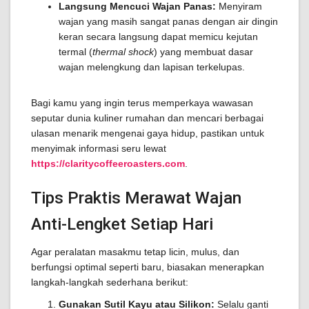
Langsung Mencuci Wajan Panas:
Menyiram
wajan yang masih sangat panas dengan air dingin
keran secara langsung dapat memicu kejutan
termal (
thermal shock
) yang membuat dasar
wajan melengkung dan lapisan terkelupas.
Bagi kamu yang ingin terus memperkaya wawasan
seputar dunia kuliner rumahan dan mencari berbagai
ulasan menarik mengenai gaya hidup, pastikan untuk
menyimak informasi seru lewat
https://claritycoffeeroasters.com
.
Tips Praktis Merawat Wajan
Anti-Lengket Setiap Hari
Agar peralatan masakmu tetap licin, mulus, dan
berfungsi optimal seperti baru, biasakan menerapkan
langkah-langkah sederhana berikut:
Gunakan Sutil Kayu atau Silikon:
Selalu ganti