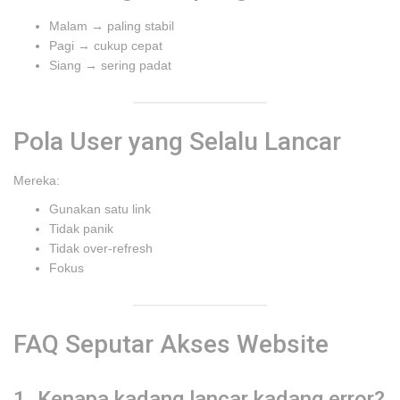
Malam → paling stabil
Pagi → cukup cepat
Siang → sering padat
Pola User yang Selalu Lancar
Mereka:
Gunakan satu link
Tidak panik
Tidak over-refresh
Fokus
FAQ Seputar Akses Website
1. Kenapa kadang lancar kadang error?