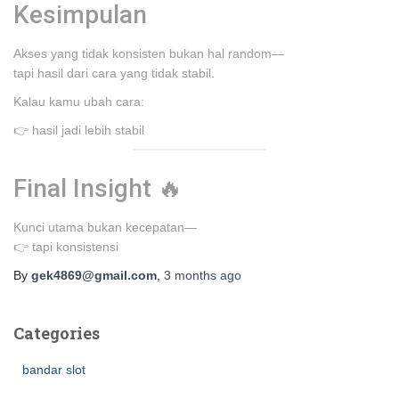
Kesimpulan
Akses yang tidak konsisten bukan hal random—
tapi hasil dari cara yang tidak stabil.
Kalau kamu ubah cara:
👉 hasil jadi lebih stabil
Final Insight 🔥
Kunci utama bukan kecepatan—
👉 tapi konsistensi
By
gek4869@gmail.com
,
3 months
ago
Categories
bandar slot