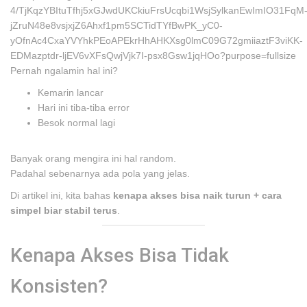
Pernah ngalamin hal ini?
Kemarin lancar
Hari ini tiba-tiba error
Besok normal lagi
Banyak orang mengira ini hal random.
Padahal sebenarnya ada pola yang jelas.
Di artikel ini, kita bahas
kenapa akses bisa naik turun + cara
simpel biar stabil terus
.
Kenapa Akses Bisa Tidak
Konsisten?