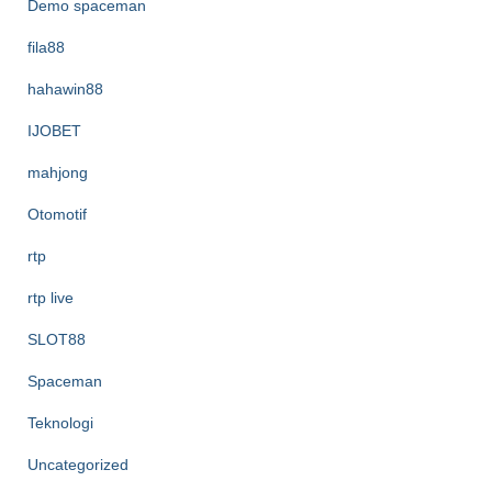
Demo spaceman
fila88
hahawin88
IJOBET
mahjong
Otomotif
rtp
rtp live
SLOT88
Spaceman
Teknologi
Uncategorized