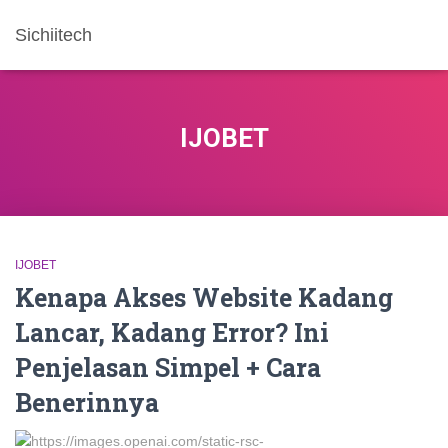
Sichiitech
IJOBET
IJOBET
Kenapa Akses Website Kadang
Lancar, Kadang Error? Ini
Penjelasan Simpel + Cara
Benerinnya