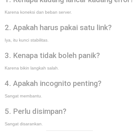
Karena koneksi dan beban server.
2. Apakah harus pakai satu link?
Iya, itu kunci stabilitas.
3. Kenapa tidak boleh panik?
Karena bikin langkah salah.
4. Apakah incognito penting?
Sangat membantu.
5. Perlu disimpan?
Sangat disarankan.