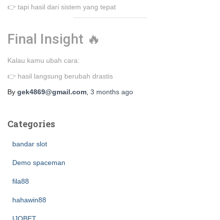
👉 tapi hasil dari sistem yang tepat
Final Insight 🔥
Kalau kamu ubah cara:
👉 hasil langsung berubah drastis
By
gek4869@gmail.com
,
3 months
ago
Categories
bandar slot
Demo spaceman
fila88
hahawin88
IJOBET