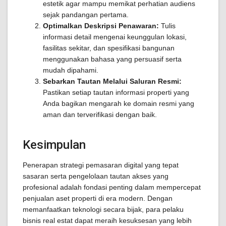
estetik agar mampu memikat perhatian audiens
sejak pandangan pertama.
Optimalkan Deskripsi Penawaran:
Tulis
informasi detail mengenai keunggulan lokasi,
fasilitas sekitar, dan spesifikasi bangunan
menggunakan bahasa yang persuasif serta
mudah dipahami.
Sebarkan Tautan Melalui Saluran Resmi:
Pastikan setiap tautan informasi properti yang
Anda bagikan mengarah ke domain resmi yang
aman dan terverifikasi dengan baik.
Kesimpulan
Penerapan strategi pemasaran digital yang tepat
sasaran serta pengelolaan tautan akses yang
profesional adalah fondasi penting dalam mempercepat
penjualan aset properti di era modern. Dengan
memanfaatkan teknologi secara bijak, para pelaku
bisnis real estat dapat meraih kesuksesan yang lebih