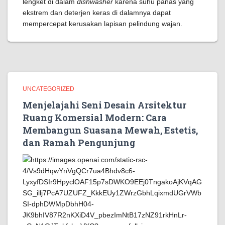
lengket di dalam
dishwasher
karena suhu panas yang
ekstrem dan deterjen keras di dalamnya dapat
mempercepat kerusakan lapisan pelindung wajan.
UNCATEGORIZED
Menjelajahi Seni Desain Arsitektur
Ruang Komersial Modern: Cara
Membangun Suasana Mewah, Estetis,
dan Ramah Pengunjung