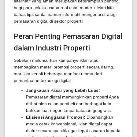
alternatif yang aman merupakan keterampilan penting
bagi para pelaku usaha real estat modern. Mari kita
bahas tips santai namun informatif mengenai strategi
pemasaran digital di sektor properti!
Peran Penting Pemasaran Digital
dalam Industri Properti
Sebelum meluncurkan kampanye iklan atau
membagikan materi promosi properti secara daring,
mari kita kenali beberapa manfaat utama dari
pemanfaatan teknologi digital:
Jangkauan Pasar yang Lebih Luas:
Pemasaran digital memungkinkan properti Anda
dilihat oleh calon pembeli dari berbagai kota
bahkan luar negeri tanpa batasan geografis.
Efisiensi Anggaran Promosi:
Dibandingkan
media cetak konvensional, iklan digital dapat
diatur secara spesifik agar tepat sasaran kepada