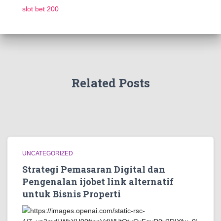
slot bet 200
Related Posts
UNCATEGORIZED
Strategi Pemasaran Digital dan
Pengenalan ijobet link alternatif
untuk Bisnis Properti