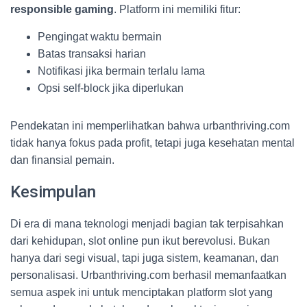
responsible gaming
. Platform ini memiliki fitur:
Pengingat waktu bermain
Batas transaksi harian
Notifikasi jika bermain terlalu lama
Opsi self-block jika diperlukan
Pendekatan ini memperlihatkan bahwa urbanthriving.com
tidak hanya fokus pada profit, tetapi juga kesehatan mental
dan finansial pemain.
Kesimpulan
Di era di mana teknologi menjadi bagian tak terpisahkan
dari kehidupan, slot online pun ikut berevolusi. Bukan
hanya dari segi visual, tapi juga sistem, keamanan, dan
personalisasi. Urbanthriving.com berhasil memanfaatkan
semua aspek ini untuk menciptakan platform slot yang