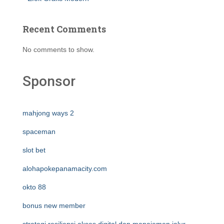
Recent Comments
No comments to show.
Sponsor
mahjong ways 2
spaceman
slot bet
alohapokepanamacity.com
okto 88
bonus new member