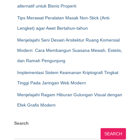
alternatif untuk Bisnis Properti
Tips Merawat Peralatan Masak Non-Stick (Anti-
Lengket) agar Awet Bertahun-tahun
Menjelajahi Seni Desain Arsitektur Ruang Komersial
Modern: Cara Membangun Suasana Mewah, Estetis,
dan Ramah Pengunjung
Implementasi Sistem Keamanan Kriptografi Tingkat
Tinggi Pada Jaringan Web Modern
Menjelajahi Ragam Hiburan Gulungan Visual dengan
Efek Grafis Modern
Search
SEARCH