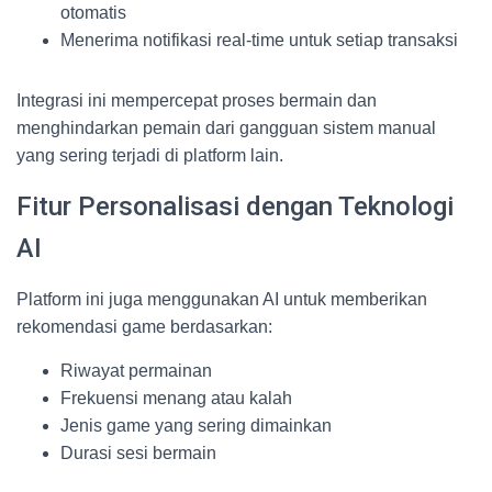
otomatis
Menerima notifikasi real-time untuk setiap transaksi
Integrasi ini mempercepat proses bermain dan
menghindarkan pemain dari gangguan sistem manual
yang sering terjadi di platform lain.
Fitur Personalisasi dengan Teknologi
AI
Platform ini juga menggunakan AI untuk memberikan
rekomendasi game berdasarkan:
Riwayat permainan
Frekuensi menang atau kalah
Jenis game yang sering dimainkan
Durasi sesi bermain