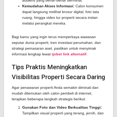
audiens yang benar-benar berminat.
Kemudahan Akses Informasi:
Calon konsumen
dapat langsung melihat brosur digital, foto tata
ruang, hingga video tur properti secara instan
melalui perangkat mereka.
Bagi kamu yang ingin terus memperkaya wawasan
seputar dunia properti, tren investasi perumahan, dan
strategi pemasaran aset, pastikan untuk menyimak
informasi lengkap lewat
ijobet link alternatif
.
Tips Praktis Meningkatkan
Visibilitas Properti Secara Daring
Agar penawaran properti Anda semakin diminati dan
mudah ditemukan oleh calon pembeli di internet,
terapkan beberapa langkah strategis berikut:
Gunakan Foto dan Video Berkualitas Tinggi:
Tampilkan visual properti yang terang, jernih, dan