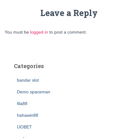
Leave a Reply
You must be
logged in
to post a comment.
Categories
bandar slot
Demo spaceman
fila88
hahawin88
IJOBET