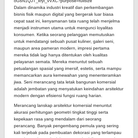
Dalam dinamika industri kreatif dan perkembangan
bisnis fisik maupun digital yang bergerak luar biasa
cepat saat ini, kenyamanan tata ruang telah menjelma
menjadi instrumen utama untuk mengunci loyalitas
konsumen. Ketika seorang pelanggan memutuskan
untuk mendatangi sebuah pusat kuliner, galeri seni,
maupun area pameran modern, impresi pertama
mereka tidak lagi hanya ditentukan oleh kualitas
pelayanan semata. Mereka menuntut sebuah
petualangan spasial yang imersif, estetis, serta mampu
memancarkan aura kemewahan yang menenteramkan
jiwa. Seni merancang tata letak bangunan komersial
adalah jembatan yang menyatukan keindahan arsitektur
modern dengan efisiensi fungsi ruang harian.
Merancang lanskap arsitektur komersial menuntut
akurasi perhitungan geometri tingkat tinggi serta
kepekaan rasa yang mendalam dari seorang
perancang. Banyak pengembang pemula yang sering
kali terjebak pada pembuatan dekorasi yang terlampau