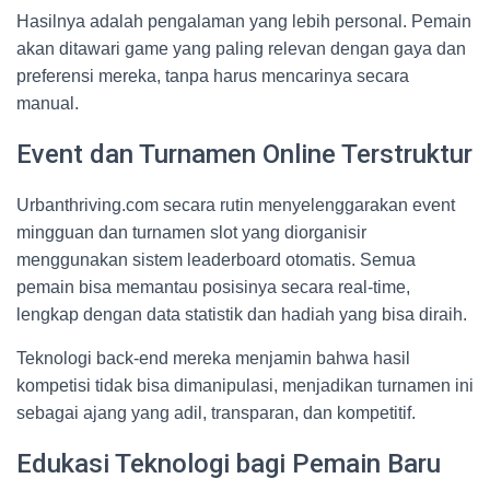
Hasilnya adalah pengalaman yang lebih personal. Pemain
akan ditawari game yang paling relevan dengan gaya dan
preferensi mereka, tanpa harus mencarinya secara
manual.
Event dan Turnamen Online Terstruktur
Urbanthriving.com secara rutin menyelenggarakan event
mingguan dan turnamen slot yang diorganisir
menggunakan sistem leaderboard otomatis. Semua
pemain bisa memantau posisinya secara real-time,
lengkap dengan data statistik dan hadiah yang bisa diraih.
Teknologi back-end mereka menjamin bahwa hasil
kompetisi tidak bisa dimanipulasi, menjadikan turnamen ini
sebagai ajang yang adil, transparan, dan kompetitif.
Edukasi Teknologi bagi Pemain Baru