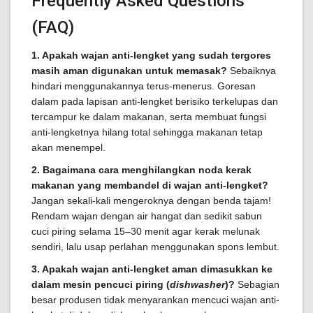
Frequently Asked Questions
(FAQ)
1. Apakah wajan anti-lengket yang sudah tergores
masih aman digunakan untuk memasak?
Sebaiknya
hindari menggunakannya terus-menerus. Goresan
dalam pada lapisan anti-lengket berisiko terkelupas dan
tercampur ke dalam makanan, serta membuat fungsi
anti-lengketnya hilang total sehingga makanan tetap
akan menempel.
2. Bagaimana cara menghilangkan noda kerak
makanan yang membandel di wajan anti-lengket?
Jangan sekali-kali mengeroknya dengan benda tajam!
Rendam wajan dengan air hangat dan sedikit sabun
cuci piring selama 15–30 menit agar kerak melunak
sendiri, lalu usap perlahan menggunakan spons lembut.
3. Apakah wajan anti-lengket aman dimasukkan ke
dalam mesin pencuci piring (
dishwasher
)?
Sebagian
besar produsen tidak menyarankan mencuci wajan anti-