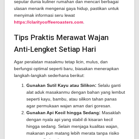
seputar dunia kuliner rumahan dan mencari berbagai
ulasan menarik mengenai gaya hidup, pastikan untuk
menyimak informasi seru lewat
https://claritycoffeeroasters.com
.
Tips Praktis Merawat Wajan
Anti-Lengket Setiap Hari
Agar peralatan masakmu tetap licin, mulus, dan
berfungsi optimal seperti baru, biasakan menerapkan
langkah-langkah sederhana berikut:
Gunakan Sutil Kayu atau Silikon:
Selalu ganti
alat aduk masakanmu dengan bahan yang lembut
seperti kayu, bambu, atau silikon tahan panas
agar permukaan wajan aman dari goresan.
Gunakan Api Kecil hingga Sedang:
Masaklah
dengan nyala api yang stabil di kisaran kecil
hingga sedang. Selain menjaga kualitas wajan,
makanan pun matang lebih merata tanpa risiko