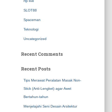
rtp live
SLOT88
Spaceman
Teknologi
Uncategorized
Recent Comments
Recent Posts
Tips Merawat Peralatan Masak Non-
Stick (Anti-Lengket) agar Awet
Bertahun-tahun
Menjelajahi Seni Desain Arsitektur