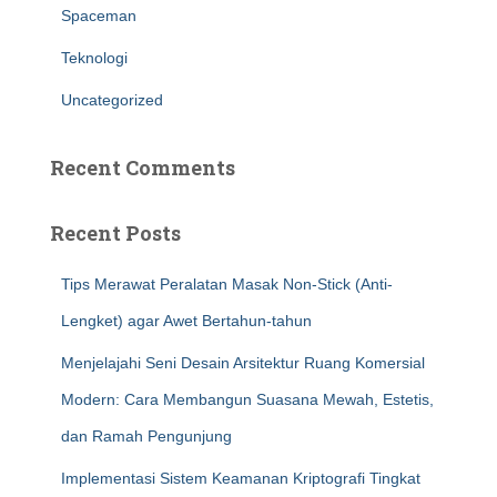
Spaceman
Teknologi
Uncategorized
Recent Comments
Recent Posts
Tips Merawat Peralatan Masak Non-Stick (Anti-
Lengket) agar Awet Bertahun-tahun
Menjelajahi Seni Desain Arsitektur Ruang Komersial
Modern: Cara Membangun Suasana Mewah, Estetis,
dan Ramah Pengunjung
Implementasi Sistem Keamanan Kriptografi Tingkat