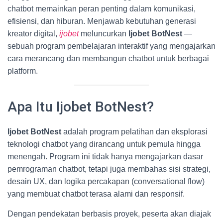
chatbot memainkan peran penting dalam komunikasi,
efisiensi, dan hiburan. Menjawab kebutuhan generasi
kreator digital,
ijobet
meluncurkan
Ijobet BotNest
—
sebuah program pembelajaran interaktif yang mengajarkan
cara merancang dan membangun chatbot untuk berbagai
platform.
Apa Itu Ijobet BotNest?
Ijobet BotNest
adalah program pelatihan dan eksplorasi
teknologi chatbot yang dirancang untuk pemula hingga
menengah. Program ini tidak hanya mengajarkan dasar
pemrograman chatbot, tetapi juga membahas sisi strategi,
desain UX, dan logika percakapan (conversational flow)
yang membuat chatbot terasa alami dan responsif.
Dengan pendekatan berbasis proyek, peserta akan diajak