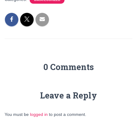
0 Comments
Leave a Reply
You must be
logged in
to post a comment.