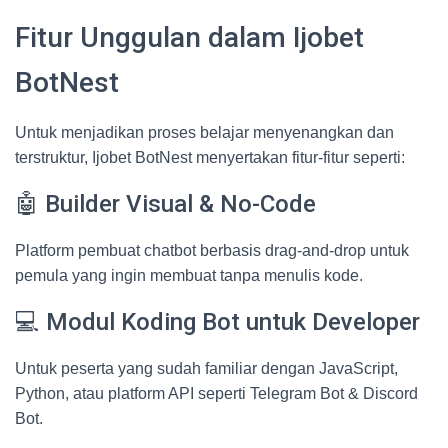
Fitur Unggulan dalam Ijobet
BotNest
Untuk menjadikan proses belajar menyenangkan dan
terstruktur, Ijobet BotNest menyertakan fitur-fitur seperti:
🤖 Builder Visual & No-Code
Platform pembuat chatbot berbasis drag-and-drop untuk
pemula yang ingin membuat tanpa menulis kode.
💻 Modul Koding Bot untuk Developer
Untuk peserta yang sudah familiar dengan JavaScript,
Python, atau platform API seperti Telegram Bot & Discord
Bot.