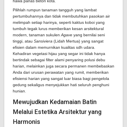
hawa panas beton kota.
Pilihlah rumpun tanaman tangguh yang lambat
pertumbuhannya dan tidak membutuhkan pasokan air
melimpah setiap harinya, seperti kaktus koboi yang
tumbuh tegak lurus memberikan kesan arsitektural
modern, tanaman sukulen
Agave
yang bernilai seni
tinggi, atau
Sansiviera
(Lidah Mertua) yang sangat
efisien dalam memurnikan kualitas sdh udara.
Kehadiran vegetasi hijau yang segar ini tidak hanya
bertindak sebagai filter alami penyaring polusi debu
harian, melainkan juga secara permanen membebaskan
Anda dari urusan perawatan yang rumit, memberikan
efisiensi harian yang sangat luar biasa bagi pengelola
gedung sekaligus menyejukkan hati seluruh penghuni
hunian.
Mewujudkan Kedamaian Batin
Melalui Estetika Arsitektur yang
Harmonis