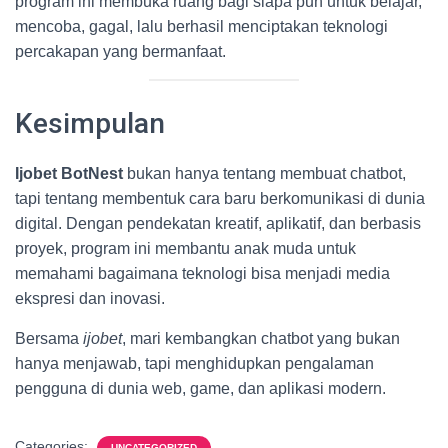
program ini membuka ruang bagi siapa pun untuk belajar,
mencoba, gagal, lalu berhasil menciptakan teknologi
percakapan yang bermanfaat.
Kesimpulan
Ijobet BotNest
bukan hanya tentang membuat chatbot,
tapi tentang membentuk cara baru berkomunikasi di dunia
digital. Dengan pendekatan kreatif, aplikatif, dan berbasis
proyek, program ini membantu anak muda untuk
memahami bagaimana teknologi bisa menjadi media
ekspresi dan inovasi.
Bersama
ijobet
, mari kembangkan chatbot yang bukan
hanya menjawab, tapi menghidupkan pengalaman
pengguna di dunia web, game, dan aplikasi modern.
Categories:
UNCATEGORIZED