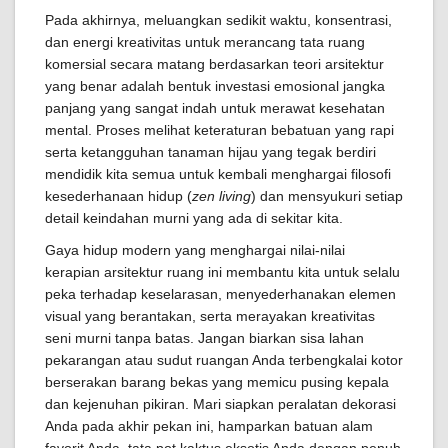
Pada akhirnya, meluangkan sedikit waktu, konsentrasi,
dan energi kreativitas untuk merancang tata ruang
komersial secara matang berdasarkan teori arsitektur
yang benar adalah bentuk investasi emosional jangka
panjang yang sangat indah untuk merawat kesehatan
mental. Proses melihat keteraturan bebatuan yang rapi
serta ketangguhan tanaman hijau yang tegak berdiri
mendidik kita semua untuk kembali menghargai filosofi
kesederhanaan hidup (
zen living
) dan mensyukuri setiap
detail keindahan murni yang ada di sekitar kita.
Gaya hidup modern yang menghargai nilai-nilai
kerapian arsitektur ruang ini membantu kita untuk selalu
peka terhadap keselarasan, menyederhanakan elemen
visual yang berantakan, serta merayakan kreativitas
seni murni tanpa batas. Jangan biarkan sisa lahan
pekarangan atau sudut ruangan Anda terbengkalai kotor
berserakan barang bekas yang memicu pusing kepala
dan kejenuhan pikiran. Mari siapkan peralatan dekorasi
Anda pada akhir pekan ini, hamparkan batuan alam