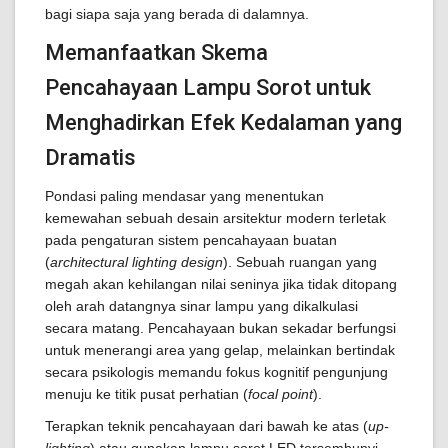
bagi siapa saja yang berada di dalamnya.
Memanfaatkan Skema
Pencahayaan Lampu Sorot untuk
Menghadirkan Efek Kedalaman yang
Dramatis
Pondasi paling mendasar yang menentukan
kemewahan sebuah desain arsitektur modern terletak
pada pengaturan sistem pencahayaan buatan
(
architectural lighting design
). Sebuah ruangan yang
megah akan kehilangan nilai seninya jika tidak ditopang
oleh arah datangnya sinar lampu yang dikalkulasi
secara matang. Pencahayaan bukan sekadar berfungsi
untuk menerangi area yang gelap, melainkan bertindak
secara psikologis memandu fokus kognitif pengunjung
menuju ke titik pusat perhatian (
focal point
).
Terapkan teknik pencahayaan dari bawah ke atas (
up-