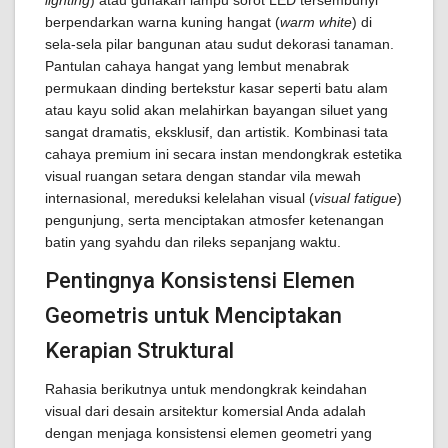
lighting
) atau gunakan lampu sorot LED tersembunyi
berpendarkan warna kuning hangat (
warm white
) di
sela-sela pilar bangunan atau sudut dekorasi tanaman.
Pantulan cahaya hangat yang lembut menabrak
permukaan dinding bertekstur kasar seperti batu alam
atau kayu solid akan melahirkan bayangan siluet yang
sangat dramatis, eksklusif, dan artistik. Kombinasi tata
cahaya premium ini secara instan mendongkrak estetika
visual ruangan setara dengan standar vila mewah
internasional, mereduksi kelelahan visual (
visual fatigue
)
pengunjung, serta menciptakan atmosfer ketenangan
batin yang syahdu dan rileks sepanjang waktu.
Pentingnya Konsistensi Elemen
Geometris untuk Menciptakan
Kerapian Struktural
Rahasia berikutnya untuk mendongkrak keindahan
visual dari desain arsitektur komersial Anda adalah
dengan menjaga konsistensi elemen geometri yang