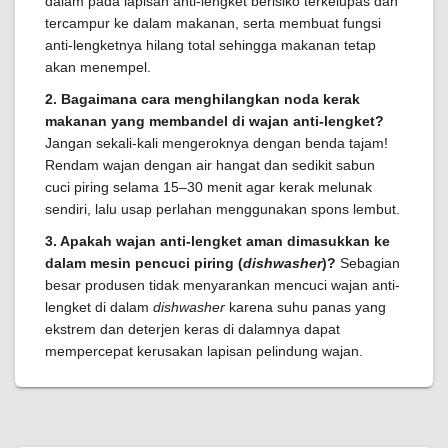
dalam pada lapisan anti-lengket berisiko terkelupas dan
tercampur ke dalam makanan, serta membuat fungsi
anti-lengketnya hilang total sehingga makanan tetap
akan menempel.
2. Bagaimana cara menghilangkan noda kerak
makanan yang membandel di wajan anti-lengket?
Jangan sekali-kali mengeroknya dengan benda tajam!
Rendam wajan dengan air hangat dan sedikit sabun
cuci piring selama 15–30 menit agar kerak melunak
sendiri, lalu usap perlahan menggunakan spons lembut.
3. Apakah wajan anti-lengket aman dimasukkan ke
dalam mesin pencuci piring (
dishwasher
)?
Sebagian
besar produsen tidak menyarankan mencuci wajan anti-
lengket di dalam
dishwasher
karena suhu panas yang
ekstrem dan deterjen keras di dalamnya dapat
mempercepat kerusakan lapisan pelindung wajan.