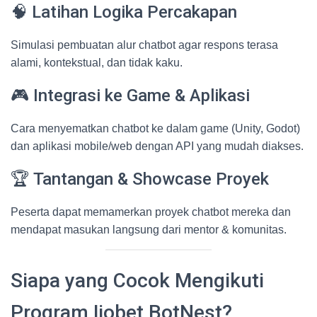
🧠 Latihan Logika Percakapan
Simulasi pembuatan alur chatbot agar respons terasa
alami, kontekstual, dan tidak kaku.
🎮 Integrasi ke Game & Aplikasi
Cara menyematkan chatbot ke dalam game (Unity, Godot)
dan aplikasi mobile/web dengan API yang mudah diakses.
🏆 Tantangan & Showcase Proyek
Peserta dapat memamerkan proyek chatbot mereka dan
mendapat masukan langsung dari mentor & komunitas.
Siapa yang Cocok Mengikuti
Program Ijobet BotNest?