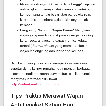
Memasak dengan Suhu Terlalu Tinggi:
Lapisan
anti-lengket umumnya tidak dirancang untuk api
kompor yang terlalu besar atau panas ekstrem,
karena bisa membuat lapisan kimianya rusak dan
berasap.
Langsung Mencuci Wajan Panas:
Menyiram
wajan yang masih sangat panas dengan air dingin
keran secara langsung dapat memicu kejutan
termal (
thermal shock
) yang membuat dasar
wajan melengkung dan lapisan terkelupas.
Bagi kamu yang ingin terus memperkaya wawasan
seputar dunia kuliner rumahan dan mencari berbagai
ulasan menarik mengenai gaya hidup, pastikan untuk
menyimak informasi seru lewat
https://claritycoffeeroasters.com
.
Tips Praktis Merawat Wajan
Anti-Lengket Setiap Hari