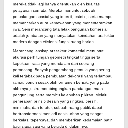
mereka tidak lagi hanya ditentukan oleh kualitas
pelayanan semata. Mereka menuntut sebuah
petualangan spasial yang imersif, estetis, serta mampu
memancarkan aura kemewahan yang menenteramkan
jiwa. Seni merancang tata letak bangunan komersial
adalah jembatan yang menyatukan keindahan arsitektur
modern dengan efisiensi fungsi ruang harian.
Merancang lanskap arsitektur komersial menuntut
akurasi perhitungan geometri tingkat tinggi serta
kepekaan rasa yang mendalam dari seorang
perancang. Banyak pengembang pemula yang sering
kali terjebak pada pembuatan dekorasi yang terlampau
ramai, penuh sesak oleh ornamen berisik, yang pada
akhirnya justru membingungkan pandangan mata
pengunjung serta memicu kejenuhan pikiran. Melalui
penerapan prinsip desain yang ringkas, bersih,
minimalis, dan teratur, sebuah ruang publik dapat
bertransformasi menjadi oasis urban yang sangat
berkelas, tepercaya, dan memberikan kedamaian batin
bagi siapa saja yang berada di dalamnya.