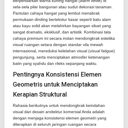
berpendarkan warna kuning hangat (
warm white
) di
sela-sela pilar bangunan atau sudut dekorasi tanaman.
Pantulan cahaya hangat yang lembut menabrak
permukaan dinding bertekstur kasar seperti batu alam
atau kayu solid akan melahirkan bayangan siluet yang
sangat dramatis, eksklusif, dan artistik. Kombinasi tata
cahaya premium ini secara instan mendongkrak estetika
visual ruangan setara dengan standar vila mewah
internasional, mereduksi kelelahan visual (
visual fatigue
)
pengunjung, serta menciptakan atmosfer ketenangan
batin yang syahdu dan rileks sepanjang waktu.
Pentingnya Konsistensi Elemen
Geometris untuk Menciptakan
Kerapian Struktural
Rahasia berikutnya untuk mendongkrak keindahan
visual dari desain arsitektur komersial Anda adalah
dengan menjaga konsistensi elemen geometri yang
diterapkan di seluruh jaringan ruangan secara