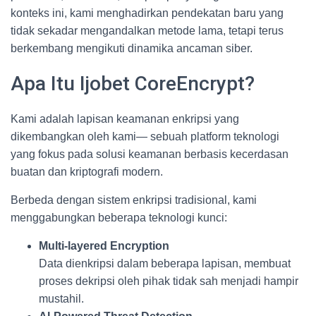
konteks ini, kami menghadirkan pendekatan baru yang
tidak sekadar mengandalkan metode lama, tetapi terus
berkembang mengikuti dinamika ancaman siber.
Apa Itu Ijobet CoreEncrypt?
Kami adalah lapisan keamanan enkripsi yang
dikembangkan oleh kami— sebuah platform teknologi
yang fokus pada solusi keamanan berbasis kecerdasan
buatan dan kriptografi modern.
Berbeda dengan sistem enkripsi tradisional, kami
menggabungkan beberapa teknologi kunci:
Multi-layered Encryption
Data dienkripsi dalam beberapa lapisan, membuat
proses dekripsi oleh pihak tidak sah menjadi hampir
mustahil.