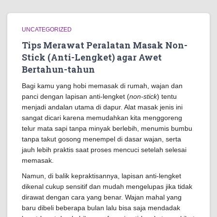
UNCATEGORIZED
Tips Merawat Peralatan Masak Non-
Stick (Anti-Lengket) agar Awet
Bertahun-tahun
Bagi kamu yang hobi memasak di rumah, wajan dan
panci dengan lapisan anti-lengket (
non-stick
) tentu
menjadi andalan utama di dapur. Alat masak jenis ini
sangat dicari karena memudahkan kita menggoreng
telur mata sapi tanpa minyak berlebih, menumis bumbu
tanpa takut gosong menempel di dasar wajan, serta
jauh lebih praktis saat proses mencuci setelah selesai
memasak.
Namun, di balik kepraktisannya, lapisan anti-lengket
dikenal cukup sensitif dan mudah mengelupas jika tidak
dirawat dengan cara yang benar. Wajan mahal yang
baru dibeli beberapa bulan lalu bisa saja mendadak