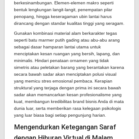
berkesinambungan. Elemen-elemen makro seperti
bentuk lengkungan langit-langit, penempatan pilar
penopang, hingga keseragaman ubin lantai harus
dirancang dengan standar kualitas tinggi yang seragam.
Gunakan kombinasi material alam berkarakter tegas
seperti batu marmer putih gading atau abu-abu arang
sebagai dasar hamparan lantai utama untuk
menciptakan kesan ruangan yang bersih, lapang, dan
minimalis. Hindari penataan ornamen yang tidak
simetris atau peletakan barang yang berantakan karena
secara bawah sadar akan menciptakan polusi visual
yang memicu stres emosional pembaca. Kerapian
struktural yang terjaga dengan prima ini secara bawah
sadar akan memancarkan kesan profesionalisme yang
kuat, membangun kredibilitas brand bisnis Anda di mata
dunia luar, serta memberikan rasa kelegaan psikologis
yang luar biasa bagi setiap pengunjung harian.
Mengendurkan Ketegangan Saraf
dengan Hiburan Virtual di Malam