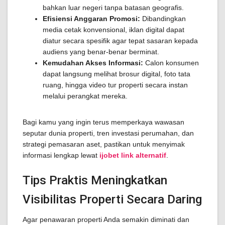
bahkan luar negeri tanpa batasan geografis.
Efisiensi Anggaran Promosi:
Dibandingkan
media cetak konvensional, iklan digital dapat
diatur secara spesifik agar tepat sasaran kepada
audiens yang benar-benar berminat.
Kemudahan Akses Informasi:
Calon konsumen
dapat langsung melihat brosur digital, foto tata
ruang, hingga video tur properti secara instan
melalui perangkat mereka.
Bagi kamu yang ingin terus memperkaya wawasan
seputar dunia properti, tren investasi perumahan, dan
strategi pemasaran aset, pastikan untuk menyimak
informasi lengkap lewat
ijobet link alternatif
.
Tips Praktis Meningkatkan
Visibilitas Properti Secara Daring
Agar penawaran properti Anda semakin diminati dan