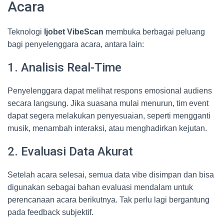
Acara
Teknologi
Ijobet VibeScan
membuka berbagai peluang
bagi penyelenggara acara, antara lain:
1. Analisis Real-Time
Penyelenggara dapat melihat respons emosional audiens
secara langsung. Jika suasana mulai menurun, tim event
dapat segera melakukan penyesuaian, seperti mengganti
musik, menambah interaksi, atau menghadirkan kejutan.
2. Evaluasi Data Akurat
Setelah acara selesai, semua data vibe disimpan dan bisa
digunakan sebagai bahan evaluasi mendalam untuk
perencanaan acara berikutnya. Tak perlu lagi bergantung
pada feedback subjektif.