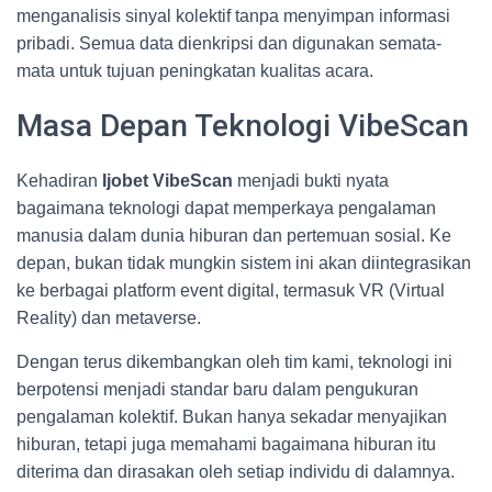
menganalisis sinyal kolektif tanpa menyimpan informasi
pribadi. Semua data dienkripsi dan digunakan semata-
mata untuk tujuan peningkatan kualitas acara.
Masa Depan Teknologi VibeScan
Kehadiran
Ijobet VibeScan
menjadi bukti nyata
bagaimana teknologi dapat memperkaya pengalaman
manusia dalam dunia hiburan dan pertemuan sosial. Ke
depan, bukan tidak mungkin sistem ini akan diintegrasikan
ke berbagai platform event digital, termasuk VR (Virtual
Reality) dan metaverse.
Dengan terus dikembangkan oleh tim kami, teknologi ini
berpotensi menjadi standar baru dalam pengukuran
pengalaman kolektif. Bukan hanya sekadar menyajikan
hiburan, tetapi juga memahami bagaimana hiburan itu
diterima dan dirasakan oleh setiap individu di dalamnya.