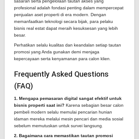
sasaran serta pengelolaan tautan akses yang
profesional adalah fondasi penting dalam mempercepat
penjualan aset properti di era modern. Dengan
memanfaatkan teknologi secara bijak, para pelaku
bisnis real estat dapat meraih kesuksesan yang lebih
besar.
Perhatikan selalu kualitas dan keandalan setiap tautan
promosi yang Anda gunakan demi menjaga
kepercayaan serta kenyamanan para calon klien.
Frequently Asked Questions
(FAQ)
1. Mengapa pemasaran digital sangat efektif untuk
bisnis properti saat ini?
Karena sebagian besar calon
pembeli modern selalu memulai pencarian hunian
idaman mereka melalui mesin pencari dan media sosial
sebelum memutuskan untuk survei langsung.
2. Bagaimana cara memastikan tautan promosi