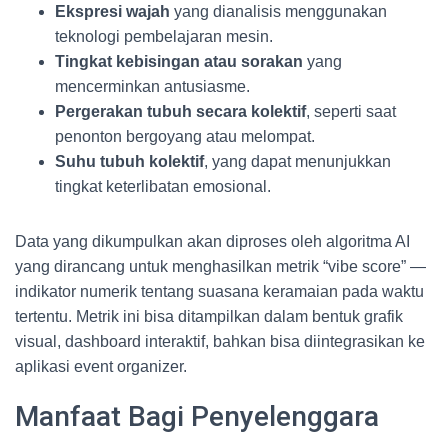
Ekspresi wajah
yang dianalisis menggunakan
teknologi pembelajaran mesin.
Tingkat kebisingan atau sorakan
yang
mencerminkan antusiasme.
Pergerakan tubuh secara kolektif
, seperti saat
penonton bergoyang atau melompat.
Suhu tubuh kolektif
, yang dapat menunjukkan
tingkat keterlibatan emosional.
Data yang dikumpulkan akan diproses oleh algoritma AI
yang dirancang untuk menghasilkan metrik “vibe score” —
indikator numerik tentang suasana keramaian pada waktu
tertentu. Metrik ini bisa ditampilkan dalam bentuk grafik
visual, dashboard interaktif, bahkan bisa diintegrasikan ke
aplikasi event organizer.
Manfaat Bagi Penyelenggara