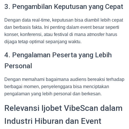
3. Pengambilan Keputusan yang Cepat
Dengan data real-time, keputusan bisa diambil lebih cepat
dan berbasis fakta. Ini penting dalam event besar seperti
konser, konferensi, atau festival di mana atmosfer harus
dijaga tetap optimal sepanjang waktu.
4. Pengalaman Peserta yang Lebih
Personal
Dengan memahami bagaimana audiens bereaksi terhadap
berbagai momen, penyelenggara bisa menciptakan
pengalaman yang lebih personal dan berkesan.
Relevansi Ijobet VibeScan dalam
Industri Hiburan dan Event