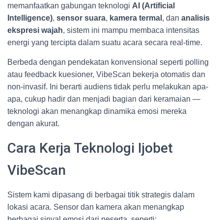
memanfaatkan gabungan teknologi
AI (Artificial
Intelligence)
,
sensor suara
,
kamera termal
, dan
analisis
ekspresi wajah
, sistem ini mampu membaca intensitas
energi yang tercipta dalam suatu acara secara real-time.
Berbeda dengan pendekatan konvensional seperti polling
atau feedback kuesioner, VibeScan bekerja otomatis dan
non-invasif. Ini berarti audiens tidak perlu melakukan apa-
apa, cukup hadir dan menjadi bagian dari keramaian —
teknologi akan menangkap dinamika emosi mereka
dengan akurat.
Cara Kerja Teknologi Ijobet
VibeScan
Sistem kami dipasang di berbagai titik strategis dalam
lokasi acara. Sensor dan kamera akan menangkap
berbagai sinyal emosi dari peserta, seperti: