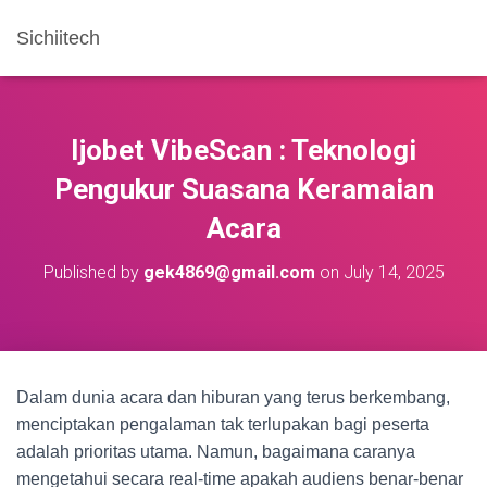
Sichiitech
Ijobet VibeScan : Teknologi
Pengukur Suasana Keramaian
Acara
Published by
gek4869@gmail.com
on
July 14, 2025
Dalam dunia acara dan hiburan yang terus berkembang,
menciptakan pengalaman tak terlupakan bagi peserta
adalah prioritas utama. Namun, bagaimana caranya
mengetahui secara real-time apakah audiens benar-benar