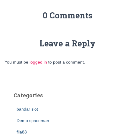
0 Comments
Leave a Reply
You must be
logged in
to post a comment.
Categories
bandar slot
Demo spaceman
fila88