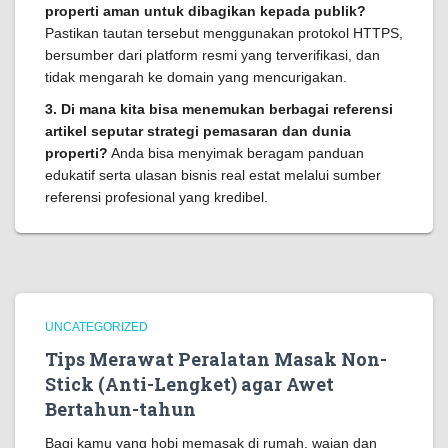
properti aman untuk dibagikan kepada publik?
Pastikan tautan tersebut menggunakan protokol HTTPS,
bersumber dari platform resmi yang terverifikasi, dan
tidak mengarah ke domain yang mencurigakan.
3. Di mana kita bisa menemukan berbagai referensi
artikel seputar strategi pemasaran dan dunia
properti?
Anda bisa menyimak beragam panduan
edukatif serta ulasan bisnis real estat melalui sumber
referensi profesional yang kredibel.
UNCATEGORIZED
Tips Merawat Peralatan Masak Non-
Stick (Anti-Lengket) agar Awet
Bertahun-tahun
Bagi kamu yang hobi memasak di rumah, wajan dan